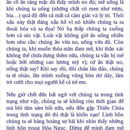
ăn cố ăn ráng mặc dù thấy mình no đủ; mê uống là
khi chúng ta uống (những chất có men như rượu,
bia…) quá độ đến cả mất cả cảm giác và lý trí. Thói
xấu này thật đáng xấu hổ vì nó khiến chúng ta ra
thoái hóa và sa đọa! Nó hạ thấp chúng ta xuống
hơn cả súc vật. Loài vật không giờ ăn uống nhiều
hơn nhu cầu: chúng ăn vừa no, uống vừa đủ. Còn
chúng ta, khi muốn thỏa mãn đam mê, khi thân xác
không thể chứa đựng thêm nữa, chúng ta vẫn bị mê
hoặc bởi những cao lương mỹ vị; cứ ăn thật no,
uống thật say! Khi say rồi, đôi chân lảo đảo, chúng
ta té nhào, lăn mình xuống vũng bùn dơ dáy, làm
trò cười cho mọi người kể cả trẻ em.
Nếu giờ chết đến bất ngờ với chúng ta trong tình
trạng như vậy, chúng ta sẽ không còn thời gian để
mà hồi tâm sám hối nữa, nếu đến gặp Thiên Chúa
trong tình trạng đó thì thật là khốn nạn! Linh hồn
chúng ta sẽ bàng hoàng sợ hãi khi nhìn thấy những
linh hồn trong Hỏa Ngục. Đừng để mình đam mê