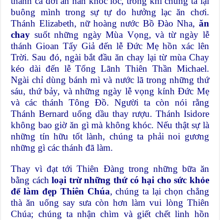
thánh cả đời ăn năn khóc lóc, trong khi chúng ta lại
buông mình trong sự tự do hưởng lạc ăn chơi.
Thánh Elizabeth, nữ hoàng nước Bồ Đào Nha,
ăn
chay
suốt những ngày Mùa Vọng, và từ ngày lễ
thánh Gioan Tẩy Giả đến lễ Đức Mẹ hồn xác lên
Trời. Sau đó, ngài bắt đầu ăn chay lại từ mùa Chay
kéo dài đến lễ Tổng Lãnh Thiên Thần Michael.
Ngài chỉ dùng bánh mì và nước lã trong những thứ
sáu, thứ bảy, và những ngày lễ vọng kính Đức Mẹ
và các thánh Tông Đồ. Người ta còn nói rằng
Thánh Bernard uống dầu thay rượu. Thánh Isidore
không bao giờ ăn gì mà không khóc. Nếu thật sự là
những tín hữu tốt lành, chúng ta phải noi gương
những gì các thánh đã làm.
Thay vì đạt tới Thiên Đàng trong những bữa ăn
bằng cách
loại trừ những thứ có hại cho sức khỏe
để làm đẹp Thiên Chúa
, chúng ta lại chọn chẳng
thà ăn uống say sưa còn hơn làm vui lòng Thiên
Chúa; chúng ta nhận chìm và giết chết linh hồn