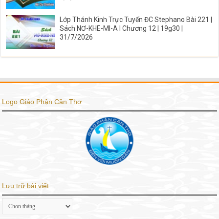
Lớp Thánh Kinh Trực Tuyến ĐC Stephano Bài 221 |
Sách NƠ-KHE-MI-A I Chương 12 | 19g30 |
31/7/2026
Logo Giáo Phận Cần Thơ
Lưu trữ bài viết
Lưu
trữ
bài