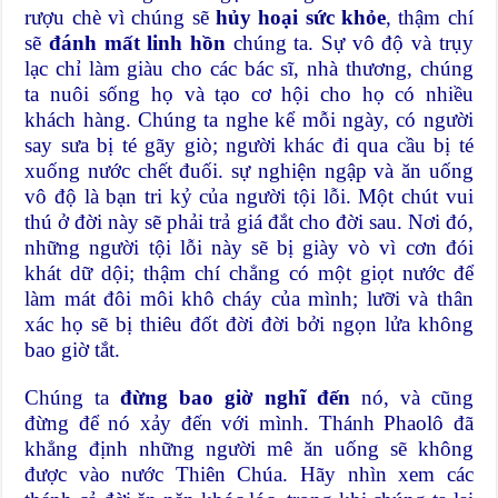
rượu chè vì chúng sẽ
hủy hoại sức khỏe
, thậm chí
sẽ
đánh mất linh hồn
chúng ta. Sự vô độ và trụy
lạc chỉ làm giàu cho các bác sĩ, nhà thương, chúng
ta nuôi sống họ và tạo cơ hội cho họ có nhiều
khách hàng. Chúng ta nghe kể mỗi ngày, có người
say sưa bị té gãy giò; người khác đi qua cầu bị té
xuống nước chết đuối. sự nghiện ngập và ăn uống
vô độ là bạn tri kỷ của người tội lỗi. Một chút vui
thú ở đời này sẽ phải trả giá đắt cho đời sau. Nơi đó,
những người tội lỗi này sẽ bị giày vò vì cơn đói
khát dữ dội; thậm chí chẳng có một giọt nước để
làm mát đôi môi khô cháy của mình; lưỡi và thân
xác họ sẽ bị thiêu đốt đời đời bởi ngọn lửa không
bao giờ tắt.
Chúng ta
đừng bao giờ nghĩ đến
nó, và cũng
đừng để nó xảy đến với mình. Thánh Phaolô đã
khẳng định những người mê ăn uống sẽ không
được vào nước Thiên Chúa. Hãy nhìn xem các