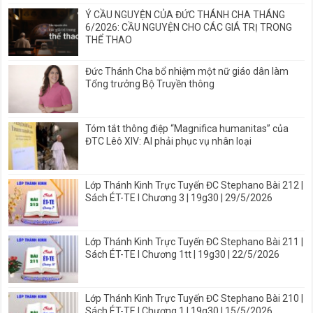
Ý CẦU NGUYỆN CỦA ĐỨC THÁNH CHA THÁNG
6/2026: CẦU NGUYỆN CHO CÁC GIÁ TRỊ TRONG
THỂ THAO
Đức Thánh Cha bổ nhiệm một nữ giáo dân làm
Tổng trưởng Bộ Truyền thông
Tóm tắt thông điệp “Magnifica humanitas” của
ĐTC Lêô XIV: AI phải phục vụ nhân loại
Lớp Thánh Kinh Trực Tuyến ĐC Stephano Bài 212 |
Sách ÉT-TE I Chương 3 | 19g30 | 29/5/2026
Lớp Thánh Kinh Trực Tuyến ĐC Stephano Bài 211 |
Sách ÉT-TE I Chương 1tt | 19g30 | 22/5/2026
Lớp Thánh Kinh Trực Tuyến ĐC Stephano Bài 210 |
Sách ÉT-TE I Chương 1 | 19g30 | 15/5/2026