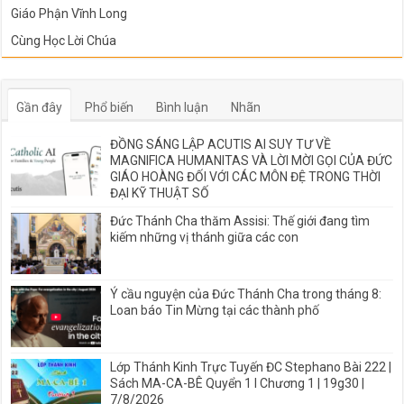
Giáo Phận Vĩnh Long
Cùng Học Lời Chúa
Gần đây
Phổ biến
Bình luận
Nhãn
ĐỒNG SÁNG LẬP ACUTIS AI SUY TƯ VỀ
MAGNIFICA HUMANITAS VÀ LỜI MỜI GỌI CỦA ĐỨC
GIÁO HOÀNG ĐỐI VỚI CÁC MÔN ĐỆ TRONG THỜI
ĐẠI KỸ THUẬT SỐ
Đức Thánh Cha thăm Assisi: Thế giới đang tìm
kiếm những vị thánh giữa các con
Ý cầu nguyện của Đức Thánh Cha trong tháng 8:
Loan báo Tin Mừng tại các thành phố
Lớp Thánh Kinh Trực Tuyến ĐC Stephano Bài 222 |
Sách MA-CA-BÊ Quyển 1 I Chương 1 | 19g30 |
7/8/2026