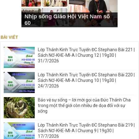
Nhịp sống Giáo Hội Việt Nam số
60
BÀI VIẾT
Lớp Thánh Kinh Trực Tuyến ĐC Stephano Bài 221 |
Sách NƠ-KHE-MI-A I Chương 12 | 19g30 |
31/7/2026
Lớp Thánh Kinh Trực Tuyến ĐC Stephano Bài 220 |
Sách NƠ-KHE-MI-A I Chương 10 | 19g30 |
24/7/2026
Bảo vệ sự sống – lời mời gọi của Đức Thánh Cha
trong một thế giới còn nhiều đe dọa đối với sự
sống
Lớp Thánh Kinh Trực Tuyến ĐC Stephano Bài 219 |
Sách NƠ-KHE-MI-A I Chương 9 | 19g30 |
17/7/2026