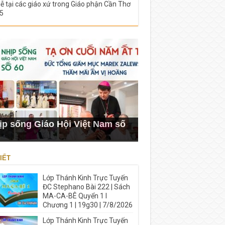
lễ tại các giáo xứ trong Giáo phận Cần Thơ
5
ịp sống Giáo Hội Việt Nam số
IẾT
Lớp Thánh Kinh Trực Tuyến
ĐC Stephano Bài 222 | Sách
MA-CA-BÊ Quyển 1 I
Chương 1 | 19g30 | 7/8/2026
Lớp Thánh Kinh Trực Tuyến