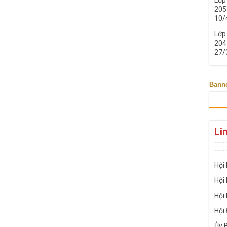
205 
10/
Lớp
204 
27/
Bann
Li
-----
-----
Hội
Hội
Hội
Hội
Ủy 