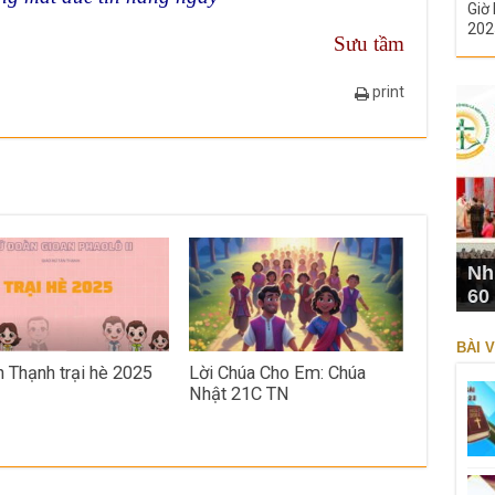
Giờ 
202
Sưu tầm
print
Nh
60
BÀI V
n Thạnh trại hè 2025
Lời Chúa Cho Em: Chúa
Nhật 21C TN