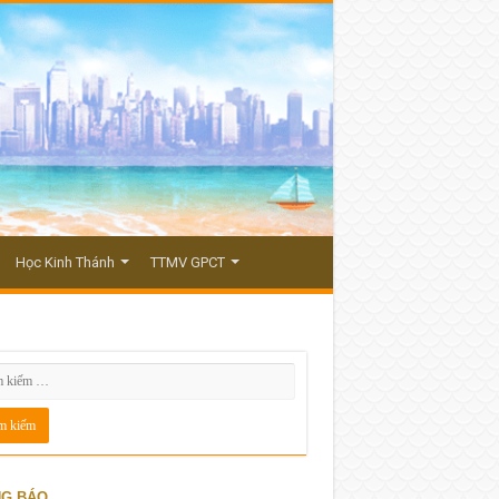
Học Kinh Thánh
TTMV GPCT
G BÁO