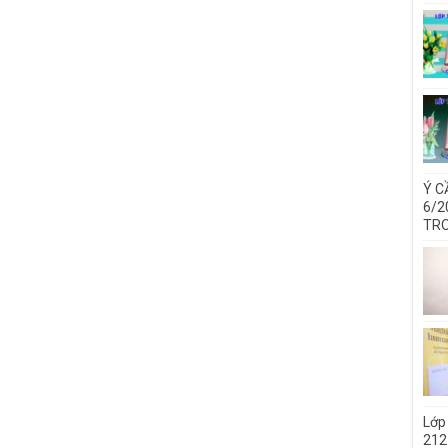
Ý C
6/2
TRO
Lớp
212 