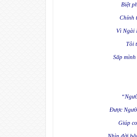
Biệt ph
Chính 
Vì Ngài 
Tôi t
Sấp mình t
“Người
Được Người
Giúp co
Nhìn đời bằ