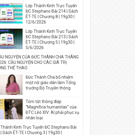
Lớp Thánh Kinh Trực Tuyến
ĐC Stephano Bài 214 | Sách
ÉT-TE I Chương 8 | 19g30 |
12/6/2026
Lớp Thánh Kinh Trực Tuyến
ĐC Stephano Bài 213 | Sách
ÉT-TE | Chương 5 | 19g30 |
5/6/2026
ẦU NGUYỆN CỦA ĐỨC THÁNH CHA THÁNG
026: CẦU NGUYỆN CHO CÁC GIÁ TRỊ
NG THỂ THAO
Đức Thánh Cha bổ nhiệm
một nữ giáo dân làm Tổng
trưởng Bộ Truyền thông
Tóm tắt thông điệp
“Magnifica humanitas” của
ĐTC Lêô XIV: AI phải phục vụ
nhân loại
 Thánh Kinh Trực Tuyến ĐC Stephano Bài
| Sách ÉT-TE I Chương 3 | 19g30 |