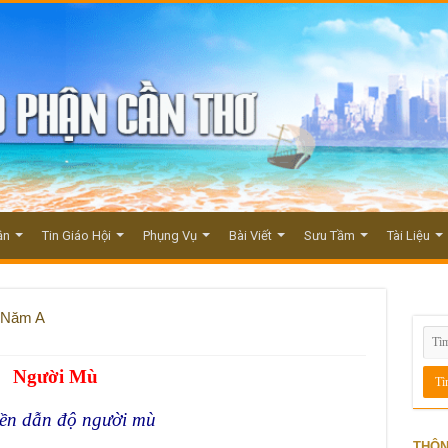
ận
Tin Giáo Hội
Phụng Vụ
Bài Viết
Sưu Tầm
Tài Liệu
 Năm A
Người Mù
iền dẫn độ người mù
THÔN