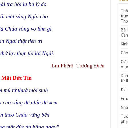
ái tra hỏi lu bù lý do
Thô
tôi mắt sáng Ngài cho
tru
Thơ
là Chúa vòng vo làm gì
Bài
Cần
in Ngài thật tiên tri
Kin
hờ lạy thực thi lời Ngài.
Các
Giá
Lm Phêrô Trương Điệu
mục
Dan
Mắt Đức Tin
từ 
 mù từ thuở mới sinh
Địa
Ema
 cho sáng để nhìn để xem
Nhữn
n theo Chúa vững bền
Tưở
phậ
ng mắt đức tin hằng ngày”