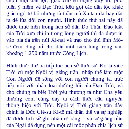
chọn một dân tộc, giao cho sứ mạng duy trì, phổ
biến ý niệm về Đạo Trời, kêu gọi các dân tộc khác
giác ngộ từ bỏ những tà thần mà Xa-tan đã bày đặt
ra để lừa dối con người. Hình thức thứ hai này đã
được thực hiện trong lịch sử dân Do Thái. Đạo luật
của Trời xưa chỉ in trong lòng người thì đã được in
vào bia đá trên núi Xi-nai và trao cho thủ lĩnh Mô-
sê đem công bố cho dân một cách long trọng vào
khoảng 1.250 năm trước Công Lịch.
Hình thức thứ ba tiếp tục lịch sử thực sự. Đó là việc
Trời cử một Ngôi vị giáng trần, nhập thể làm một
Con Người để sống với con người chúng ta, trực
tiếp nói với nhân loại đường lối của Đạo Trời, và
cho chúng ta biết Trời yêu thương ta như Cha yêu
thương con, cùng dạy ta cách thức cầu nguyện
thông hiệp với Trời. Ngôi vị Trời giáng trần đây
chính là Đức Giê-su Ki-tô mà thân thế và sự nghiệp
đã được lịch sử ghi nhận rõ ràng – và sự giáng trần
của Ngài đã dựng nên một cái mốc phân chia lịch sử