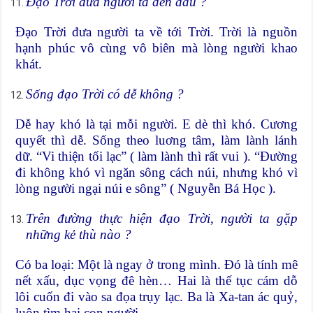
Đạo Trời đưa người ta đến đâu ?
Đạo Trời đưa người ta về tới Trời. Trời là nguồn
hạnh phúc vô cùng vô biên mà lòng người khao
khát.
Sống đạo Trời có dễ không ?
Dễ hay khó là tại mỗi người. E dè thì khó. Cương
quyết thì dễ. Sống theo luơng tâm, làm lành lánh
dữ. “Vi thiện tối lạc” ( làm lành thì rất vui ). “Đường
đi không khó vì ngăn sông cách núi, nhưng khó vì
lòng người ngại núi e sông” ( Nguyễn Bá Học ).
Trên đường thực hiện đạo Trời, người ta gặp
những kẻ thù nào ?
Có ba loại: Một là ngay ở trong mình. Đó là tính mê
nết xấu, dục vọng đê hèn… Hai là thế tục cám dỗ
lôi cuốn đi vào sa đọa trụy lạc. Ba là Xa-tan ác quỷ,
luôn tìm hại con người.