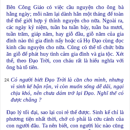
Bên Công Giáo có việc cầu nguyện cho ông bà
hằng ngày; mỗi năm lại dành hẳn một tháng để toàn
thể thế giới hợp ý thỉnh nguyện cho nữa. Ngoài ra,
các ngày kỷ niệm, tuần ba tuần bảy, tuần ba mươi,
tuần trăm, giáp năm, hay giỗ đầu, giỗ năm của gia
đình nào thì gia đình nấy hoặc cả Họ Đạo cùng đọc
kinh cầu nguyện cho nữa. Cũng có thể tổ chức bữa
ăn giỗ để phát huy tình cảm gia đình và gia tộc. Xét
thế, theo Đạo Trời, con cháu rất là hiếu nghĩa với
ông bà tổ tiên.
Có người biết Đạo Trời là cần cho mình, nhưng
vì sinh kế bận rộn, vì còn muốn sống dễ dãi, ngại
chịu khó, nên chưa dám trở lại Đạo. Nghĩ thế có
được chăng ?
Đạo lý tối đại, sao lại coi rẻ thế được. Sinh kế chỉ là
phương tiện nhất thời, chớ có phải là cứu cánh của
con người đâu. Ta nên biết, con người lúc nào cũng