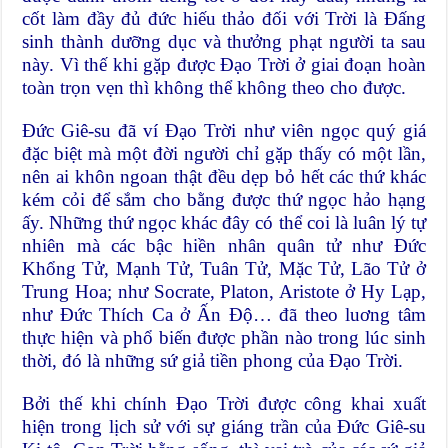
cốt làm đầy đủ đức hiếu thảo đối với Trời là Đấng
sinh thành dưỡng dục và thưởng phạt người ta sau
này. Vì thế khi gặp được Đạo Trời ở giai đoạn hoàn
toàn trọn vẹn thì không thể không theo cho được.
Đức Giê-su đã ví Đạo Trời như viên ngọc quý giá
đặc biệt mà một đời người chỉ gặp thấy có một lần,
nên ai khôn ngoan thật đều dẹp bỏ hết các thứ khác
kém cỏi để sắm cho bằng được thứ ngọc hảo hạng
ấy. Những thứ ngọc khác đây có thể coi là luân lý tự
nhiên mà các bậc hiền nhân quân tử như Đức
Khổng Tử, Mạnh Tử, Tuân Tử, Mặc Tử, Lão Tử ở
Trung Hoa; như Socrate, Platon, Aristote ở Hy Lạp,
như Đức Thích Ca ở Ấn Độ… đã theo luơng tâm
thực hiện và phổ biến được phần nào trong lúc sinh
thời, đó là những sứ giả tiền phong của Đạo Trời.
Bởi thế khi chính Đạo Trời được công khai xuất
hiện trong lịch sử với sự giáng trần của Đức Giê-su