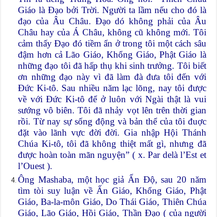
Giáo là Đạo bởi Trời. Người ta lầm nếu cho đó là
đạo của Âu Châu. Đạo dó không phải của Âu
Châu hay của Á Châu, không cũ không mới. Tôi
cảm thấy Đạo đó tiềm ẩn ở trong tôi một cách sâu
đậm hơn cả Lão Giáo, Khổng Giáo, Phật Giáo là
những đạo tôi đã hấp thụ khi sinh trưởng. Tôi biết
ơn những đạo này vì đã làm đà đưa tôi đến với
Đức Ki-tô. Sau nhiều năm lạc lõng, nay tôi được
về với Đức Ki-tô để ở luôn với Ngài thật là vui
sướng vô biên. Tôi đã nhảy vọt lên trên thời gian
rồi. Từ nay sự sống động và bản thể của tôi đuợc
đặt vào lãnh vực đời đời. Gia nhập Hội Thánh
Chúa Ki-tô, tôi đã không thiệt mất gì, nhưng đã
được hoàn toàn mãn nguyện” ( x. Par delà l’Est et
l’Ouest ).
Ông Mashaba, một học giả Ấn Độ, sau 20 năm
tìm tòi suy luận về Ấn Giáo, Khổng Giáo, Phật
Giáo, Ba-la-môn Giáo, Do Thái Giáo, Thiên Chúa
Giáo, Lão Giáo, Hồi Giáo, Thần Đạo ( của người