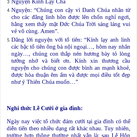
Nguyện Kinh Lạy Cha
Nguyện: “Chúng con cậy vì Danh Chúa nhân từ
cho các đẳng linh hồn được lên chốn nghỉ ngơi,
hằng xem thấy mặt Đức Chúa Trời sáng láng vui
vẻ vô cùng. Amen”.
Dâng lời nguyện với tổ tiên: “Kính lạy anh linh
các bậc tổ tiên ông bà nội ngoại…, hôm nay nhân
ngày…, chúng con thắp nén hương bày tỏ lòng
tưởng nhớ và biết ơn. Kính xin thương cầu
nguyện cho chúng con được bình an mạnh khoẻ,
được hòa thuận êm ấm và được mọi điều tốt đẹp
như ý Thiên Chúa muốn…”
Nghi thức Lễ Cưới ở gia đình:
Ngày nay việc tổ chức đám cưới tại gia đình có thể
diễn tiến theo nhiều dạng rất khác nhau. Tuy nhiên,
trường hợp thông thường nhất vẫn là: sau Lễ Hôn