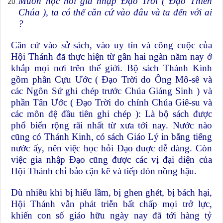
Muốn học hỏi gia nhập Đạo Trời ( Đạo Thiên
Chúa ), ta có thể căn cứ vào đâu và ta đến với ai
?
Căn cứ vào sử sách, vào uy tín và công cuộc của
Hội Thánh đã thực hiện từ gần hai ngàn năm nay ở
khắp mọi nơi trên thế giới. Bộ sách Thánh Kinh
gồm phần Cựu Ước ( Đạo Trời do Ông Mô-sê và
các Ngôn Sứ ghi chép trước Chúa Giáng Sinh ) và
phần Tân Ước ( Đạo Trời do chính Chúa Giê-su và
các môn đệ đầu tiên ghi chép ): Là bộ sách được
phổ biến rộng rãi nhất từ xưa tới nay. Nước nào
cũng có Thánh Kinh, có sách Giáo Lý in bằng tiếng
nước ấy, nên việc học hỏi Đạo đuợc dễ dàng. Còn
việc gia nhập Đạo cũng được các vị đại diện của
Hội Thánh chỉ bảo cặn kẽ và tiếp đón nồng hậu.
Dù nhiều khi bị hiểu lầm, bị ghen ghét, bị bách hại,
Hội Thánh vẫn phát triễn bất chấp mọi trở lực,
khiến con số giáo hữu ngày nay đã tới hàng tỷ