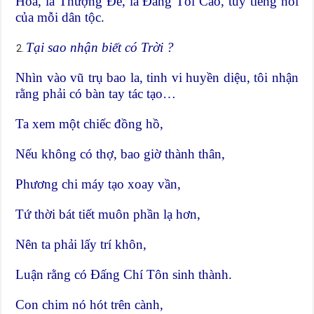
Hóa, là Thượng Đế, là Đấng Tối Cao, tùy tiếng nói
của mỗi dân tộc.
Tại sao nhận biết có Trời ?
Nhìn vào vũ trụ bao la, tinh vi huyền diệu, tôi nhận
rằng phải có bàn tay tác tạo…
Ta xem một chiếc đồng hồ,
Nếu không có thợ, bao giờ thành thân,
Phương chi máy tạo xoay vần,
Tứ thời bát tiết muôn phần lạ hơn,
Nên ta phải lấy trí khôn,
Luận rằng có Đấng Chí Tôn sinh thành.
Con chim nó hót trên cành,