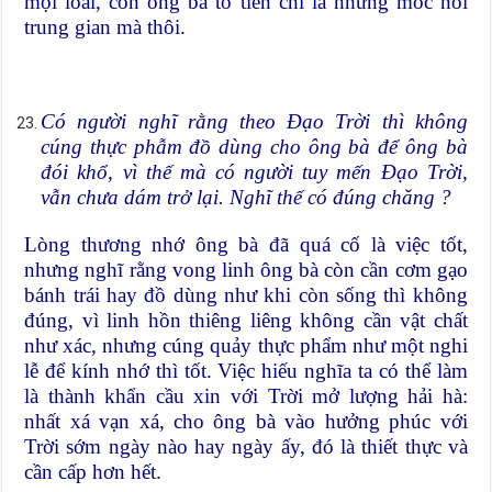
mọi loài, còn ông bà tổ tiên chỉ là những móc nối
trung gian mà thôi.
Có người nghĩ rằng theo Đạo Trời thì không
cúng thực phẫm đồ dùng cho ông bà để ông bà
đói khổ, vì thế mà có người tuy mến Đạo Trời,
vẫn chưa dám trở lại. Nghĩ thế có đúng chăng ?
Lòng thương nhớ ông bà đã quá cố là việc tốt,
nhưng nghĩ rằng vong linh ông bà còn cần cơm gạo
bánh trái hay đồ dùng như khi còn sống thì không
đúng, vì linh hồn thiêng liêng không cần vật chất
như xác, nhưng cúng quảy thực phẩm như một nghi
lễ để kính nhớ thì tốt. Việc hiếu nghĩa ta có thể làm
là thành khẩn cầu xin với Trời mở lượng hải hà:
nhất xá vạn xá, cho ông bà vào hưởng phúc với
Trời sớm ngày nào hay ngày ấy, đó là thiết thực và
cần cấp hơn hết.