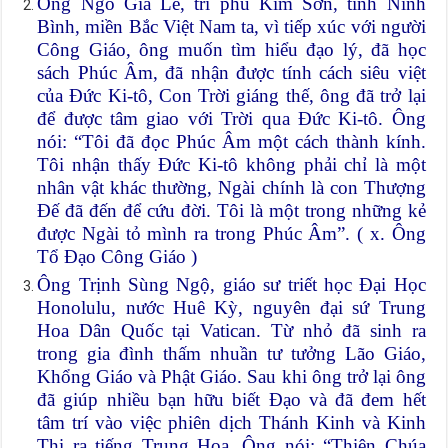
Ông Ngô Gia Lễ, tri phủ Kim Sơn, tỉnh Ninh
Bình, miền Bắc Việt Nam ta, vì tiếp xúc với người
Công Giáo, ông muốn tìm hiểu đạo lý, đã học
sách Phúc Âm, đã nhận được tính cách siêu việt
của Đức Ki-tô, Con Trời giáng thế, ông đã trở lại
để được tâm giao với Trời qua Đức Ki-tô. Ông
nói: “Tôi đã đọc Phúc Âm một cách thành kính.
Tôi nhận thấy Đức Ki-tô không phải chỉ là một
nhân vật khác thường, Ngài chính là con Thượng
Đế đã đến để cứu đời. Tôi là một trong những kẻ
được Ngài tỏ mình ra trong Phúc Âm”. ( x. Ông
Tổ Đạo Công Giáo )
Ông Trịnh Sùng Ngộ, giáo sư triết học Đại Học
Honolulu, nước Huê Kỳ, nguyên đại sứ Trung
Hoa Dân Quốc tại Vatican. Từ nhỏ đã sinh ra
trong gia đình thấm nhuần tư tưởng Lão Giáo,
Khổng Giáo và Phật Giáo. Sau khi ông trở lại ông
đã giúp nhiều bạn hữu biết Đạo và đã đem hết
tâm trí vào việc phiên dịch Thánh Kinh và Kinh
Thi ra tiếng Trung Hoa. Ông nói: “Thiên Chúa