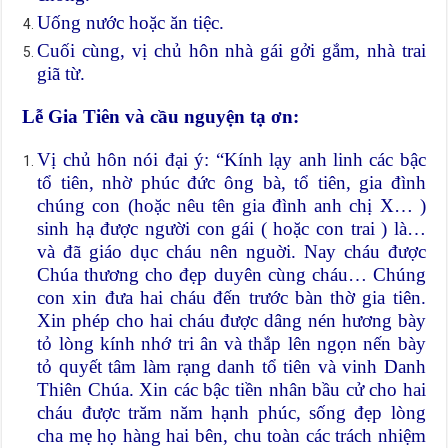
Uống nước hoặc ăn tiệc.
Cuối cùng, vị chủ hôn nhà gái gởi gắm, nhà trai
giã từ.
Lễ Gia Tiên và cầu nguyện tạ ơn:
Vị chủ hôn nói đại ý: “Kính lạy anh linh các bậc
tổ tiên, nhờ phúc đức ông bà, tổ tiên, gia đình
chúng con (hoặc nêu tên gia đình anh chị X… )
sinh hạ được người con gái ( hoặc con trai ) là…
và đã giáo dục cháu nên nguời. Nay cháu được
Chúa thương cho đẹp duyên cùng cháu… Chúng
con xin đưa hai cháu đến trước bàn thờ gia tiên.
Xin phép cho hai cháu được dâng nén hương bày
tỏ lòng kính nhớ tri ân và thắp lên ngọn nến bày
tỏ quyết tâm làm rạng danh tổ tiên và vinh Danh
Thiên Chúa. Xin các bậc tiền nhân bầu cử cho hai
cháu được trăm năm hạnh phúc, sống đẹp lòng
cha mẹ họ hàng hai bên, chu toàn các trách nhiệm