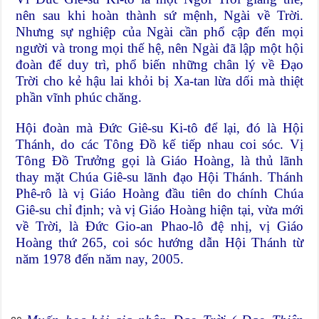
nên sau khi hoàn thành sứ mệnh, Ngài về Trời.
Nhưng sự nghiệp của Ngài cần phổ cập đến mọi
người và trong mọi thế hệ, nên Ngài đã lập một hội
đoàn để duy trì, phổ biến những chân lý về Đạo
Trời cho kẻ hậu lai khỏi bị Xa-tan lừa dối mà thiệt
phần vĩnh phúc chăng.
Hội đoàn mà Đức Giê-su Ki-tô để lại, đó là Hội
Thánh, do các Tông Đồ kế tiếp nhau coi sóc. Vị
Tông Đồ Trưởng gọi là Giáo Hoàng, là thủ lãnh
thay mặt Chúa Giê-su lãnh đạo Hội Thánh. Thánh
Phê-rô là vị Giáo Hoàng đầu tiên do chính Chúa
Giê-su chỉ định; và vị Giáo Hoàng hiện tại, vừa mới
về Trời, là Đức Gio-an Phao-lô đệ nhị, vị Giáo
Hoàng thứ 265, coi sóc hướng dẫn Hội Thánh từ
năm 1978 đến năm nay, 2005.