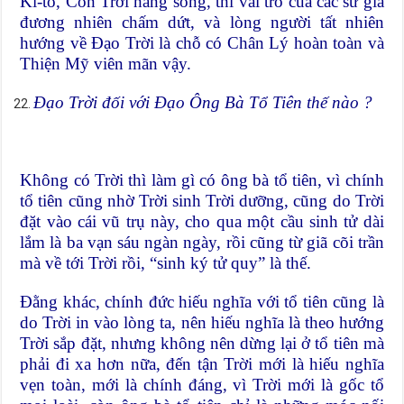
Ki-tô, Con Trời hằng sống, thì vai trò của các sứ giả
đương nhiên chấm dứt, và lòng người tất nhiên
hướng về Đạo Trời là chỗ có Chân Lý hoàn toàn và
Thiện Mỹ viên mãn vậy.
Đạo Trời đối với Đạo Ông Bà Tổ Tiên thế nào ?
Không có Trời thì làm gì có ông bà tổ tiên, vì chính
tổ tiên cũng nhờ Trời sinh Trời dưỡng, cũng do Trời
đặt vào cái vũ trụ này, cho qua một cầu sinh tử dài
lắm là ba vạn sáu ngàn ngày, rồi cũng từ giã cõi trần
mà về tới Trời rồi, “sinh ký tử quy” là thế.
Đằng khác, chính đức hiếu nghĩa với tổ tiên cũng là
do Trời in vào lòng ta, nên hiếu nghĩa là theo hướng
Trời sắp đặt, nhưng không nên dừng lại ở tổ tiên mà
phải đi xa hơn nữa, đến tận Trời mới là hiếu nghĩa
vẹn toàn, mới là chính đáng, vì Trời mới là gốc tổ