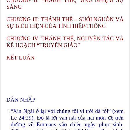
CHƯƠNG II: THÁNH THỂ, MẦU NHIỆM SỰ
SÁNG
CHƯƠNG III: THÁNH THỂ – SUỐI NGUỒN VÀ
SỰ BIỂU HIỆN CỦA TÌNH HIỆP THÔNG
CHƯƠNG IV: THÁNH THỂ, NGUYÊN TẮC VÀ
KẾ HOẠCH “TRUYỀN GIÁO”
KẾT LUẬN
DẪN NHẬP
“Xin Ngài ở lại với chúng tôi vì trời đã tối” (xem
Lc 24:29). Đó là lời van nài của hai môn đệ trên
đường về Emmaus vào chiều ngày phục sinh.