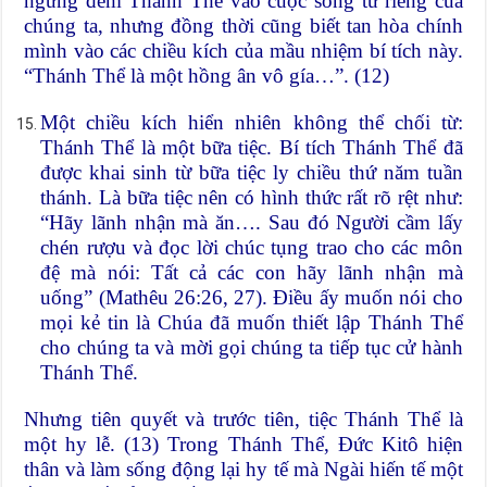
ngừng đem Thánh Thể vào cuộc sống tư riêng của
chúng ta, nhưng đồng thời cũng biết tan hòa chính
mình vào các chiều kích của mầu nhiệm bí tích này.
“Thánh Thể là một hồng ân vô gía…”. (12)
Một chiều kích hiển nhiên không thể chối từ:
Thánh Thể là một bữa tiệc. Bí tích Thánh Thể đã
được khai sinh từ bữa tiệc ly chiều thứ năm tuần
thánh. Là bữa tiệc nên có hình thức rất rõ rệt như:
“Hãy lãnh nhận mà ăn…. Sau đó Người cầm lấy
chén rượu và đọc lời chúc tụng trao cho các môn
đệ mà nói: Tất cả các con hãy lãnh nhận mà
uống” (Mathêu 26:26, 27). Điều ấy muốn nói cho
mọi kẻ tin là Chúa đã muốn thiết lập Thánh Thể
cho chúng ta và mời gọi chúng ta tiếp tục cử hành
Thánh Thể.
Nhưng tiên quyết và trước tiên, tiệc Thánh Thể là
một hy lễ. (13) Trong Thánh Thể, Đức Kitô hiện
thân và làm sống động lại hy tế mà Ngài hiến tế một