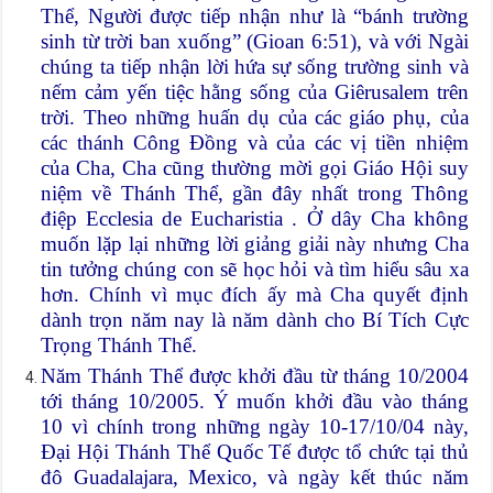
Thể, Người được tiếp nhận như là “bánh trường
sinh từ trời ban xuống” (Gioan 6:51), và với Ngài
chúng ta tiếp nhận lời hứa sự sống trường sinh và
nếm cảm yến tiệc hằng sống của Giêrusalem trên
trời. Theo những huấn dụ của các giáo phụ, của
các thánh Công Đồng và của các vị tiền nhiệm
của Cha, Cha cũng thường mời gọi Giáo Hội suy
niệm về Thánh Thể, gần đây nhất trong Thông
điệp Ecclesia de Eucharistia . Ở dây Cha không
muốn lặp lại những lời giảng giải này nhưng Cha
tin tưởng chúng con sẽ học hỏi và tìm hiểu sâu xa
hơn. Chính vì mục đích ấy mà Cha quyết định
dành trọn năm nay là năm dành cho Bí Tích Cực
Trọng Thánh Thể.
Năm Thánh Thể được khởi đầu từ tháng 10/2004
tới tháng 10/2005. Ý muốn khởi đầu vào tháng
10 vì chính trong những ngày 10-17/10/04 này,
Đại Hội Thánh Thể Quốc Tế được tổ chức tại thủ
đô Guadalajara, Mexico, và ngày kết thúc năm