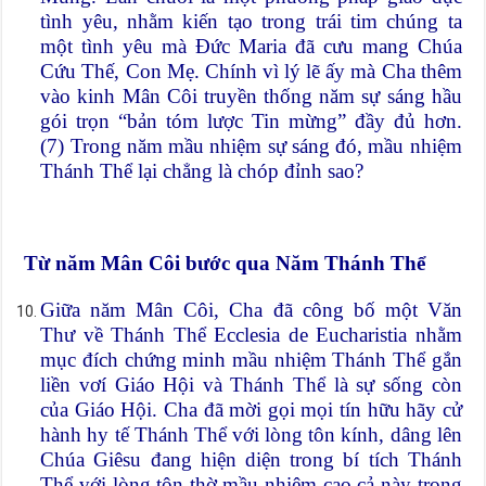
tình yêu, nhằm kiến tạo trong trái tim chúng ta
một tình yêu mà Đức Maria đã cưu mang Chúa
Cứu Thế, Con Mẹ. Chính vì lý lẽ ấy mà Cha thêm
vào kinh Mân Côi truyền thống năm sự sáng hầu
gói trọn “bản tóm lược Tin mừng” đầy đủ hơn.
(7) Trong năm mầu nhiệm sự sáng đó, mầu nhiệm
Thánh Thể lại chẳng là chóp đỉnh sao?
Từ năm Mân Côi bước qua Năm Thánh Thể
Giữa năm Mân Côi, Cha đã công bố một Văn
Thư về Thánh Thể Ecclesia de Eucharistia nhằm
mục đích chứng minh mầu nhiệm Thánh Thể gắn
liền vơí Giáo Hội và Thánh Thể là sự sống còn
của Giáo Hội. Cha đã mời gọi mọi tín hữu hãy cử
hành hy tế Thánh Thể với lòng tôn kính, dâng lên
Chúa Giêsu đang hiện diện trong bí tích Thánh
Thể với lòng tôn thờ mầu nhiệm cao cả này trong