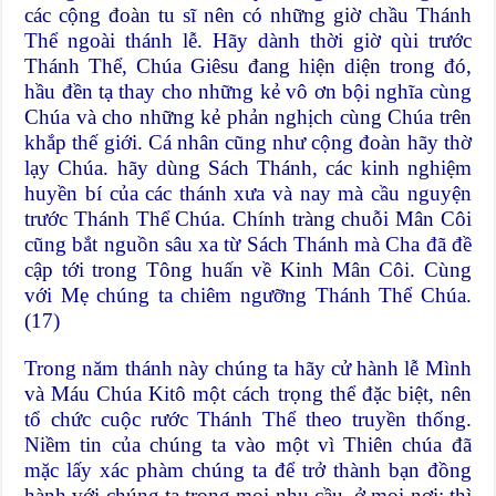
các cộng đoàn tu sĩ nên có những giờ chầu Thánh
Thể ngoài thánh lễ. Hãy dành thời giờ qùi trước
Thánh Thể, Chúa Giêsu đang hiện diện trong đó,
hầu đền tạ thay cho những kẻ vô ơn bội nghĩa cùng
Chúa và cho những kẻ phản nghịch cùng Chúa trên
khắp thế giới. Cá nhân cũng như cộng đoàn hãy thờ
lạy Chúa. hãy dùng Sách Thánh, các kinh nghiệm
huyền bí của các thánh xưa và nay mà cầu nguyện
trước Thánh Thể Chúa. Chính tràng chuỗi Mân Côi
cũng bắt nguồn sâu xa từ Sách Thánh mà Cha đã đề
cập tới trong Tông huấn về Kinh Mân Côi. Cùng
với Mẹ chúng ta chiêm ngưỡng Thánh Thể Chúa.
(17)
Trong năm thánh này chúng ta hãy cử hành lễ Mình
và Máu Chúa Kitô một cách trọng thể đặc biệt, nên
tổ chức cuộc rước Thánh Thể theo truyền thống.
Niềm tin của chúng ta vào một vì Thiên chúa đã
mặc lấy xác phàm chúng ta để trở thành bạn đồng
hành với chúng ta trong mọi nhu cầu, ở mọi nơi; thì