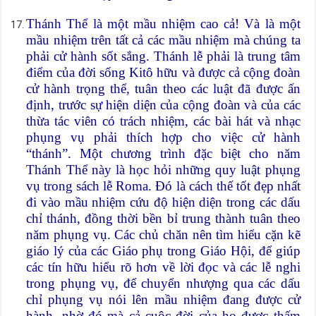
Thánh Thể là một mầu nhiệm cao cả! Và là một
mầu nhiệm trên tất cả các mầu nhiệm mà chúng ta
phải cử hành sốt sắng. Thánh lễ phải là trung tâm
điểm của đời sống Kitô hữu và được cả cộng đoàn
cử hành trọng thể, tuân theo các luật đã được ấn
định, trước sự hiện diện của cộng đoàn và của các
thừa tác viên có trách nhiệm, các bài hát và nhạc
phụng vụ phải thích hợp cho việc cử hành
“thánh”. Một chương trình đặc biệt cho năm
Thánh Thể này là học hỏi những quy luật phụng
vụ trong sách lễ Roma. Đó là cách thế tốt đẹp nhất
đi vào mầu nhiệm cứu độ hiện diện trong các dấu
chỉ thánh, đồng thời bền bỉ trung thành tuân theo
năm phụng vụ. Các chủ chăn nên tìm hiểu cặn kẽ
giáo lý của các Giáo phụ trong Giáo Hội, để giúp
các tín hữu hiểu rõ hơn về lời đọc và các lễ nghi
trong phụng vụ, để chuyển nhượng qua các dấu
chỉ phụng vụ nói lên mầu nhiệm đang được cử
hành, nhờ đó mà cả cuộc đời của họ được thấm