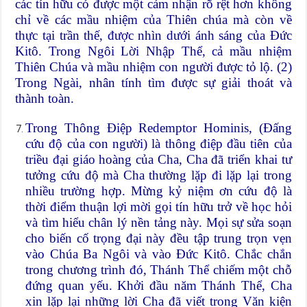
các tín hữu có được một cảm nhận rõ rệt hơn không
chỉ về các mầu nhiệm của Thiên chúa mà còn về
thực tại trần thế, được nhìn dưới ánh sáng của Đức
Kitô. Trong Ngôi Lời Nhập Thể, cả mầu nhiệm
Thiên Chúa và mầu nhiệm con người được tỏ lộ. (2)
Trong Ngài, nhân tính tìm được sự giải thoát và
thành toàn.
Trong Thông Điệp Redemptor Hominis, (Đấng
cứu độ của con người) là thông điệp đầu tiên của
triều đại giáo hoàng của Cha, Cha đã triển khai tư
tưởng cứu độ mà Cha thường lặp đi lặp lại trong
nhiều trường hợp. Mừng kỷ niệm ơn cứu độ là
thời điểm thuận lợi mời gọi tín hữu trở về học hỏi
và tìm hiểu chân lý nền tảng này. Mọi sự sửa soạn
cho biến cố trọng đại này đều tập trung trọn vẹn
vào Chúa Ba Ngôi và vào Đức Kitô. Chắc chắn
trong chương trình đó, Thánh Thể chiếm một chỗ
đứng quan yếu. Khởi đầu năm Thánh Thể, Cha
xin lặp lại những lời Cha đã viết trong Văn kiện