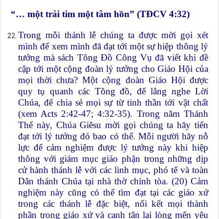
“… một trái tim một tâm hồn” (TĐCV 4:32)
Trong mỗi thánh lễ chúng ta được mời gọi xét
mình để xem mình đã đạt tới một sự hiệp thông lý
tưởng mà sách Tông Đồ Công Vụ đã viết khi đề
cập tới một cộng đoàn lý tưởng cho Giáo Hội của
mọi thời chưa? Một cộng đoàn Giáo Hội được
quy tụ quanh các Tông đồ, để lắng nghe Lời
Chúa, để chia sẻ mọi sự từ tinh thần tới vật chất
(xem Acts 2:42-47; 4:32-35). Trong năm Thánh
Thể này, Chúa Giêsu mời gọi chúng ta hãy tiến
đạt tới lý tưởng đó bao có thể. Mỗi người hãy nỗ
lực để cảm nghiệm được lý tưởng này khi hiệp
thông với giám mục giáo phận trong những dịp
cử hành thánh lễ với các linh mục, phó tế và toàn
Dân thánh Chúa tại nhà thờ chính tòa. (20) Cảm
nghiệm này cũng có thể tìm đạt tại các giáo xứ
trong các thánh lễ đặc biệt, nối kết mọi thành
phần trong giáo xứ và canh tân lại lòng mến yêu