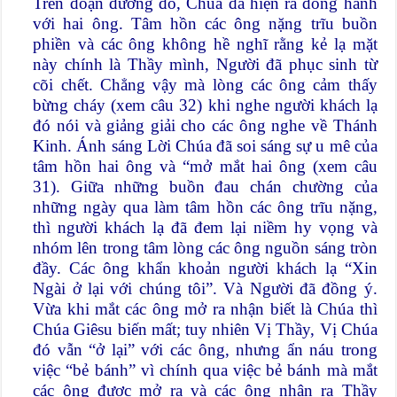
Trên đoạn đường đó, Chúa đã hiện ra đồng hành
với hai ông. Tâm hồn các ông nặng trĩu buồn
phiền và các ông không hề nghĩ rằng kẻ lạ mặt
này chính là Thầy mình, Người đã phục sinh từ
cõi chết. Chẳng vậy mà lòng các ông cảm thấy
bừng cháy (xem câu 32) khi nghe người khách lạ
đó nói và giảng giải cho các ông nghe về Thánh
Kinh. Ánh sáng Lời Chúa đã soi sáng sự u mê của
tâm hồn hai ông và “mở mắt hai ông (xem câu
31). Giữa những buồn đau chán chường của
những ngày qua làm tâm hồn các ông trĩu nặng,
thì người khách lạ đã đem lại niềm hy vọng và
nhóm lên trong tâm lòng các ông nguồn sáng tròn
đầy. Các ông khẩn khoản người khách lạ “Xin
Ngài ở lại với chúng tôi”. Và Người đã đồng ý.
Vừa khi mắt các ông mở ra nhận biết là Chúa thì
Chúa Giêsu biến mất; tuy nhiên Vị Thầy, Vị Chúa
đó vẫn “ở lại” với các ông, nhưng ẩn náu trong
việc “bẻ bánh” vì chính qua việc bẻ bánh mà mắt
các ông được mở ra và các ông nhận ra Thầy