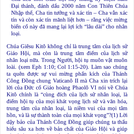
Đại thánh, đánh dấu 2000 năm Con Thiên Chúa
Nhập thể, Cha tin tưởng và xác tín – Cha vẫn xác
tín và còn xác tín mãnh liệt hơn – rằng việc mừng
biến cố này đã mang lại lợi ích “lâu dài” cho nhân
loại.
Chúa Giêsu Kitô không chỉ là trung tâm của lịch sử
Giáo Hội, mà còn là trung tâm điểm của lịch sử
nhân loại nữa. Trong Người, hội tụ muôn vật muôn
loài. (xem Eph 1:10; Col 1:15-20). Làm sao chúng
ta quên được sự vui mừng phấn kích của Thánh
Công Đồng chung Vaticanô II mà Cha xin trích lại
lời của Đức cố Giáo hoàng Phaolô VI nói về Chúa
Kitô chính là “cùng đích của lịch sử nhân loại, là
điểm hội tụ của mọi khát vọng lịch sử và văn hóa,
trung tâm của nhân loại, là niềm vui của mọi tâm
hồn, và là sự thành toàn của mọi khát vọng”?(1) Lời
dậy bảo của Thánh Công Đồng giúp chúng ta thấu
hiểu sâu xa hơn về bản chất của Giáo Hội và giúp