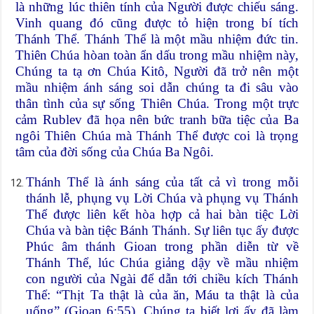
là những lúc thiên tính của Người được chiếu sáng.
Vinh quang đó cũng được tỏ hiện trong bí tích
Thánh Thể. Thánh Thể là một mầu nhiệm đức tin.
Thiên Chúa hòan toàn ẩn dấu trong mầu nhiệm này,
Chúng ta tạ ơn Chúa Kitô, Người đã trở nên một
mầu nhiệm ánh sáng soi dẫn chúng ta đi sâu vào
thân tình của sự sống Thiên Chúa. Trong một trực
cảm Rublev đã họa nên bức tranh bữa tiệc của Ba
ngôi Thiên Chúa mà Thánh Thể được coi là trọng
tâm của đời sống của Chúa Ba Ngôi.
Thánh Thể là ánh sáng của tất cả vì trong mỗi
thánh lễ, phụng vụ Lời Chúa và phụng vụ Thánh
Thể được liên kết hòa hợp cả hai bàn tiệc Lời
Chúa và bàn tiệc Bánh Thánh. Sự liên tục ấy được
Phúc âm thánh Gioan trong phần diễn từ về
Thánh Thể, lúc Chúa giảng dậy về mầu nhiệm
con người của Ngài để dẫn tới chiều kích Thánh
Thể: “Thịt Ta thật là của ăn, Máu ta thật là của
uống” (Gioan 6:55). Chúng ta biết lơi ấy đã làm