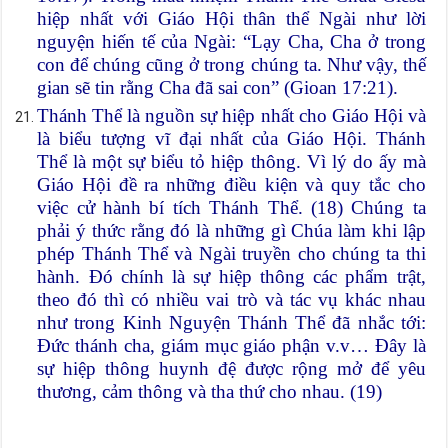
hiệp nhất với Giáo Hội thân thể Ngài như lời
nguyện hiến tế của Ngài: “Lạy Cha, Cha ở trong
con để chúng cũng ở trong chúng ta. Như vậy, thế
gian sẽ tin rằng Cha đã sai con” (Gioan 17:21).
Thánh Thể là nguồn sự hiệp nhất cho Giáo Hội và
là biểu tượng vĩ đại nhất của Giáo Hội. Thánh
Thể là một sự biểu tỏ hiệp thông. Vì lý do ấy mà
Giáo Hội đề ra những điều kiện và quy tắc cho
việc cử hành bí tích Thánh Thể. (18) Chúng ta
phải ý thức rằng đó là những gì Chúa làm khi lập
phép Thánh Thể và Ngài truyền cho chúng ta thi
hành. Đó chính là sự hiệp thông các phẩm trật,
theo đó thì có nhiều vai trò và tác vụ khác nhau
như trong Kinh Nguyện Thánh Thể đã nhắc tới:
Đức thánh cha, giám mục giáo phận v.v… Đây là
sự hiệp thông huynh đệ được rộng mở để yêu
thương, cảm thông và tha thứ cho nhau. (19)