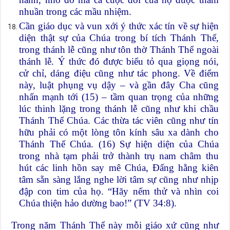
nhuần trong các mầu nhiệm.
Cần giáo dục và vun xới ý thức xác tín về sự hiện
diện thật sự của Chúa trong bí tích Thánh Thể,
trong thánh lễ cũng như tôn thờ Thánh Thể ngoài
thánh lễ. Ý thức đó được biểu tỏ qua giọng nói,
cử chỉ, dáng điệu cũng như tác phong. Về điểm
này, luật phụng vụ dậy – và gần đây Cha cũng
nhấn mạnh tới (15) – tầm quan trọng của những
lúc thinh lặng trong thánh lễ cũng như khi chầu
Thánh Thể Chúa. Các thừa tác viên cũng như tín
hữu phải có một lòng tôn kính sâu xa dành cho
Thánh Thể Chúa. (16) Sự hiện diện của Chúa
trong nhà tạm phải trở thành trụ nam châm thu
hút các linh hồn say mê Chúa, Đấng hằng kiên
tâm sẵn sàng lắng nghe lời tâm sự cũng như nhịp
đập con tim của họ. “Hãy nếm thử và nhìn coi
Chúa thiện hảo dường bao!” (TV 34:8).
Trong năm Thánh Thể này mỗi giáo xứ cũng như