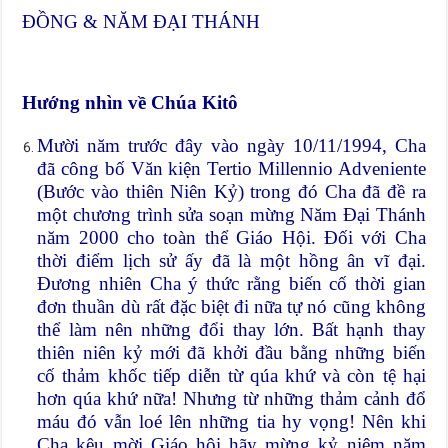
ĐỒNG & NĂM ĐẠI THÁNH
Hướng nhìn về Chúa Kitô
Mười năm trước đây vào ngày 10/11/1994, Cha
đã công bố Văn kiện Tertio Millennio Adveniente
(Bước vào thiên Niên Kỷ) trong đó Cha đã đề ra
một chương trình sửa soạn mừng Năm Đại Thánh
năm 2000 cho toàn thể Giáo Hội. Đối với Cha
thời điểm lịch sử ấy đã là một hồng ân vĩ đại.
Đương nhiên Cha ý thức rằng biến cố thời gian
đơn thuần dù rất đặc biệt đi nữa tự nó cũng không
thể làm nên những đổi thay lớn. Bất hạnh thay
thiên niên kỷ mới đã khởi đầu bằng những biến
cố thảm khốc tiếp diễn từ qúa khứ và còn tệ hại
hơn qúa khứ nữa! Nhưng từ những thảm cảnh đổ
máu đó vẫn loé lên những tia hy vọng! Nên khi
Cha kêu mời Giáo hội hãy mừng kỷ niệm năm