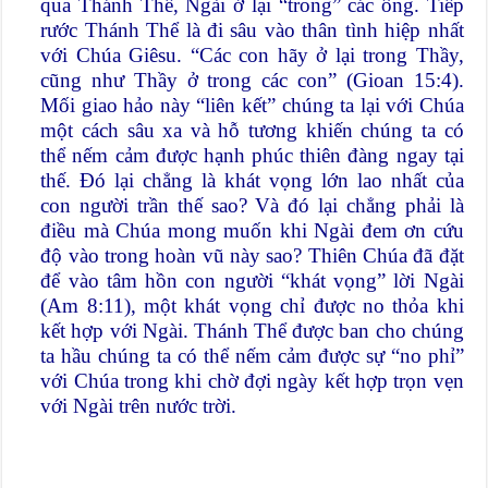
qua Thánh Thể, Ngài ở lại “trong” các ông. Tiếp
rước Thánh Thể là đi sâu vào thân tình hiệp nhất
với Chúa Giêsu. “Các con hãy ở lại trong Thầy,
cũng như Thầy ở trong các con” (Gioan 15:4).
Mối giao hảo này “liên kết” chúng ta lại với Chúa
một cách sâu xa và hỗ tương khiến chúng ta có
thể nếm cảm được hạnh phúc thiên đàng ngay tại
thế. Đó lại chẳng là khát vọng lớn lao nhất của
con người trần thế sao? Và đó lại chẳng phải là
điều mà Chúa mong muốn khi Ngài đem ơn cứu
độ vào trong hoàn vũ này sao? Thiên Chúa đã đặt
để vào tâm hồn con người “khát vọng” lời Ngài
(Am 8:11), một khát vọng chỉ được no thỏa khi
kết hợp với Ngài. Thánh Thể được ban cho chúng
ta hầu chúng ta có thể nếm cảm được sự “no phỉ”
với Chúa trong khi chờ đợi ngày kết hợp trọn vẹn
với Ngài trên nước trời.