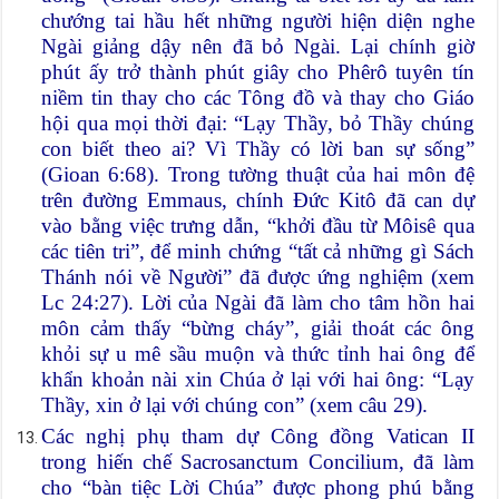
chướng tai hầu hết những người hiện diện nghe
Ngài giảng dậy nên đã bỏ Ngài. Lại chính giờ
phút ấy trở thành phút giây cho Phêrô tuyên tín
niềm tin thay cho các Tông đồ và thay cho Giáo
hội qua mọi thời đại: “Lạy Thầy, bỏ Thầy chúng
con biết theo ai? Vì Thầy có lời ban sự sống”
(Gioan 6:68). Trong tường thuật của hai môn đệ
trên đường Emmaus, chính Đức Kitô đã can dự
vào bằng việc trưng dẫn, “khởi đầu từ Môisê qua
các tiên tri”, để minh chứng “tất cả những gì Sách
Thánh nói về Người” đã được ứng nghiệm (xem
Lc 24:27). Lời của Ngài đã làm cho tâm hồn hai
môn cảm thấy “bừng cháy”, giải thoát các ông
khỏi sự u mê sầu muộn và thức tỉnh hai ông để
khẩn khoản nài xin Chúa ở lại với hai ông: “Lạy
Thầy, xin ở lại với chúng con” (xem câu 29).
Các nghị phụ tham dự Công đồng Vatican II
trong hiến chế Sacrosanctum Concilium, đã làm
cho “bàn tiệc Lời Chúa” được phong phú bằng