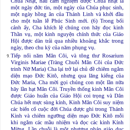
Chúa Nhật, hầu cảm nghiệm được Chúa nhật là
một ngày đức tin, một ngày của Chúa phục sinh,
một ngày hồng ân của Thánh Linh và khởi đầu
cho một tuần lễ Phúc Sinh mới. (6) Trong bối
cảnh ấy, Cha khích lệ chúng con hãy đọc kinh
Thần vụ, một kinh nguyện chính thức của Giáo
Hội được dàn trải qua nhiều khoảng khắc trong
ngày, theo chu kỳ của năm phụng vụ.
Tiếp nối năm Mân Côi, và tông thư Rosarium
Virginis Mariae (Tràng Chuỗi Mân Côi của Đức
trinh Nữ Maria) Cha lại trở lại chủ đề chiêm ngắm
diện mạo Đức Kitô, nhưng qua lăng kiếng của
Đức Maria, Cha mời gọi chúng con một lần nữa
hãy lần hạt Mân Côi. Truyền thống kinh Mân Côi
được Giáo huấn của Giáo Hội coi trọng và Dân
Chúa hết mực sùng kính, Kinh Mân Côi suy niệm
các biến cố cuộc đời Chúa được ghi trong Thánh
Kinh và chiêm ngưỡng diện mạo Đức Kitô mỗi
khi ngắm các mầu nhiệm và đọc các kinh Kính
Mừng. Lần chuỗi là một phương pháp giáo dục