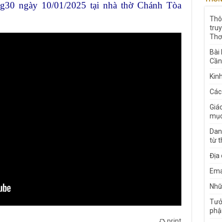
g30 ngày 10/01/2025 tại nhà thờ Chánh Tòa
Thô
tru
Thơ
Bài
Cần
Kin
Các
Giá
mục
Dan
từ 
Địa
Ema
Nhữn
Tưở
phậ
print