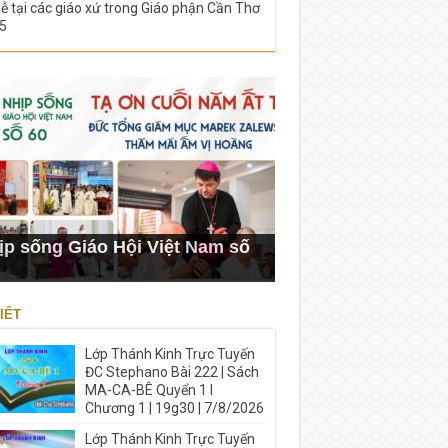
lễ tại các giáo xứ trong Giáo phận Cần Thơ
5
ịp sống Giáo Hội Việt Nam số
IẾT
Lớp Thánh Kinh Trực Tuyến
ĐC Stephano Bài 222 | Sách
MA-CA-BÊ Quyển 1 I
Chương 1 | 19g30 | 7/8/2026
Lớp Thánh Kinh Trực Tuyến