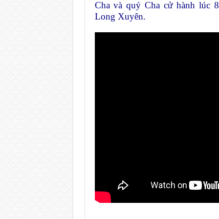
Cha và quý Cha cử hành lúc 8
Long Xuyên.