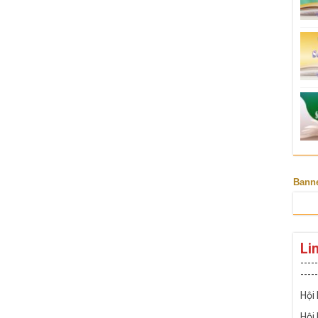
Bann
Li
-----
-----
Hội
Hội