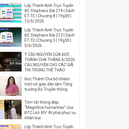
Lớp Thánh Kinh Trực Tuyến
ĐC Stephano Bài 214 | Sách
ÉT-TE I Chương 8 | 19g30 |
12/6/2026
Lớp Thánh Kinh Trực Tuyến
ĐC Stephano Bài 213 | Sách
ÉT-TE | Chương 5 | 19g30 |
5/6/2026
Ý CẦU NGUYỆN CỦA ĐỨC
THÁNH CHA THÁNG 6/2026:
CẦU NGUYỆN CHO CÁC GIÁ
TRỊ TRONG THỂ THAO
Đức Thánh Cha bổ nhiệm
một nữ giáo dân làm Tổng
trưởng Bộ Truyền thông
Tóm tắt thông điệp
“Magnifica humanitas” của
ĐTC Lêô XIV: AI phải phục vụ
nhân loại
Lớp Thánh Kinh Trực Tuyến