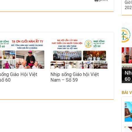
Giờ 
202
Nh
sống Giáo Hội Việt
Nhịp sống Giáo hội Việt
60
số 60
Nam – Số 59
BÀI V