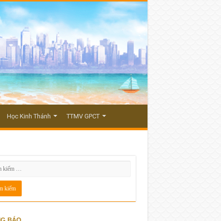
Học Kinh Thánh
TTMV GPCT
G BÁO