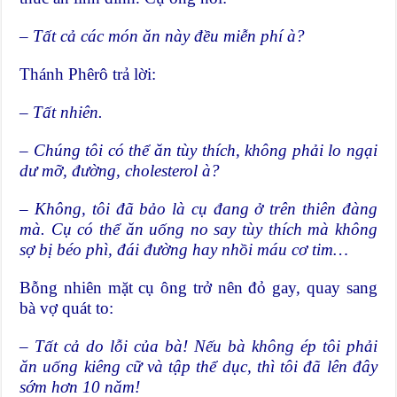
– Tất cả các món ăn này đều miễn phí à?
Thánh Phêrô trả lời:
– T
ất nhiên.
– Chúng tôi có thể ăn tùy thích, không phải lo ngại
dư mỡ, đường, cholesterol à?
–
Không, tôi đã bảo là cụ đang ở trên thiên đàng
mà. Cụ có thể ăn uống no say tùy thích mà không
sợ bị béo phì, đái đường hay nhồi máu cơ tim…
Bỗng nhiên mặt cụ ông trở nên đỏ gay, quay sang
bà vợ quát to:
– Tất cả do lỗi của bà! Nếu bà không ép tôi phải
ăn uống kiêng cữ và tập thể dục, thì tôi đã lên đây
sớm hơn 10 năm!