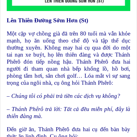
Lên Thiên Đường Sớm Hơn (St)
Một cặp vợ chồng già đã trên 80 tuổi mà vẫn khỏe
mạnh, họ ăn uống theo chế độ và tập thể dục
thường xuyên. Không may hai cụ qua đời do một
tai nạn xe buýt, họ lên thiên đàng và được Thánh
Phêrô đón tiếp nồng hậu. Thánh Phêrô đưa hai
người đi tham quan nhà bếp khổng lồ, hồ bơi,
phòng tắm hơi, sân chơi golf… Lóa mắt vì sự sang
trọng của ngôi nhà, cụ ông hỏi Thánh Phêrô:
– Chúng tôi có phải trả tiền các dịch vụ không?
– Thánh Phêrô trả lời: Tất cả đều miễn phí, đây là
thiên đàng mà.
Đến giờ ăn, Thánh Phêrô đưa hai cụ đến bàn bày
thức ăn linh đình. Cụ ông hỏi: