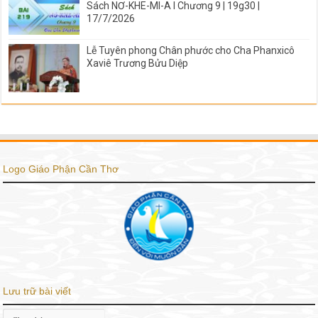
Sách NƠ-KHE-MI-A I Chương 9 | 19g30 |
17/7/2026
Lễ Tuyên phong Chân phước cho Cha Phanxicô
Xaviê Trương Bửu Diệp
Logo Giáo Phận Cần Thơ
Lưu trữ bài viết
Lưu