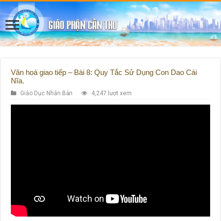
Văn hoá giao tiếp – Bài 8: Quy Tắc Sử Dụng Con Dao Cái
Nĩa.
Giáo Dục Nhân Bản
4,247 lượt xem