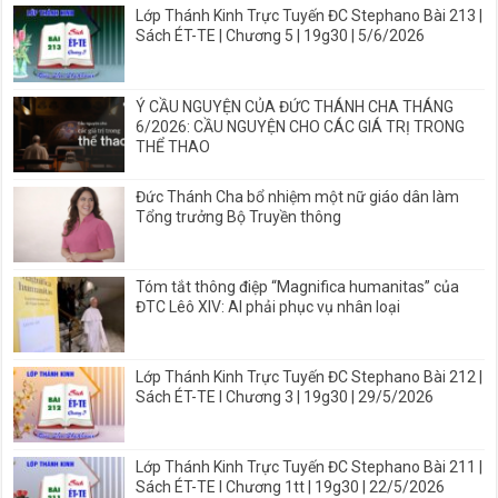
Lớp Thánh Kinh Trực Tuyến ĐC Stephano Bài 213 |
Sách ÉT-TE | Chương 5 | 19g30 | 5/6/2026
Ý CẦU NGUYỆN CỦA ĐỨC THÁNH CHA THÁNG
6/2026: CẦU NGUYỆN CHO CÁC GIÁ TRỊ TRONG
THỂ THAO
Đức Thánh Cha bổ nhiệm một nữ giáo dân làm
Tổng trưởng Bộ Truyền thông
Tóm tắt thông điệp “Magnifica humanitas” của
ĐTC Lêô XIV: AI phải phục vụ nhân loại
Lớp Thánh Kinh Trực Tuyến ĐC Stephano Bài 212 |
Sách ÉT-TE I Chương 3 | 19g30 | 29/5/2026
Lớp Thánh Kinh Trực Tuyến ĐC Stephano Bài 211 |
Sách ÉT-TE I Chương 1tt | 19g30 | 22/5/2026