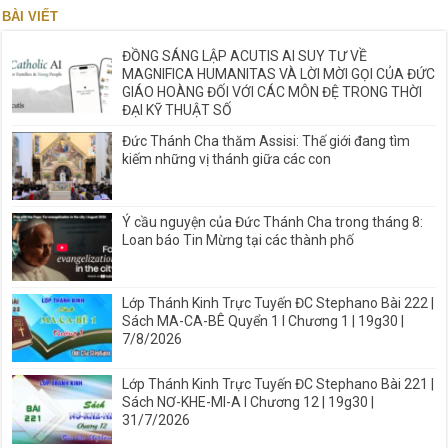
BÀI VIẾT
ĐỒNG SÁNG LẬP ACUTIS AI SUY TƯ VỀ
MAGNIFICA HUMANITAS VÀ LỜI MỜI GỌI CỦA ĐỨC
GIÁO HOÀNG ĐỐI VỚI CÁC MÔN ĐỆ TRONG THỜI
ĐẠI KỸ THUẬT SỐ
Đức Thánh Cha thăm Assisi: Thế giới đang tìm
kiếm những vị thánh giữa các con
Ý cầu nguyện của Đức Thánh Cha trong tháng 8:
Loan báo Tin Mừng tại các thành phố
Lớp Thánh Kinh Trực Tuyến ĐC Stephano Bài 222 |
Sách MA-CA-BÊ Quyển 1 I Chương 1 | 19g30 |
7/8/2026
Lớp Thánh Kinh Trực Tuyến ĐC Stephano Bài 221 |
Sách NƠ-KHE-MI-A I Chương 12 | 19g30 |
31/7/2026