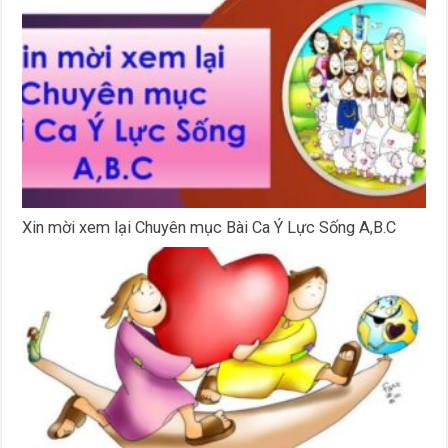
Xin mời xem lại Chuyên mục Bài Ca Ý Lực Sống A,B.C