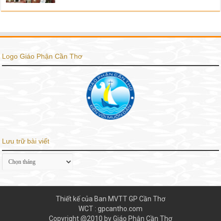
Logo Giáo Phận Cần Thơ
Lưu trữ bài viết
Lưu
trữ
bài
viết
Thiết kế của Ban MVTT GP Cần Thơ
WCT : gpcantho.com
Copyright @2010 by Giáo Phận Cần Thơ