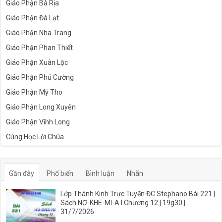
Giáo Phận Bà Rịa
Giáo Phận Đà Lạt
Giáo Phận Nha Trang
Giáo Phận Phan Thiết
Giáo Phận Xuân Lộc
Giáo Phận Phú Cường
Giáo Phận Mỹ Tho
Giáo Phận Long Xuyên
Giáo Phận Vĩnh Long
Cùng Học Lời Chúa
Gần đây
Phổ biến
Bình luận
Nhãn
Lớp Thánh Kinh Trực Tuyến ĐC Stephano Bài 221 |
Sách NƠ-KHE-MI-A I Chương 12 | 19g30 |
31/7/2026