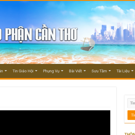
ận
Tin Giáo Hội
Phụng Vụ
Bài Viết
Sưu Tầm
Tài Liệu
THÔN