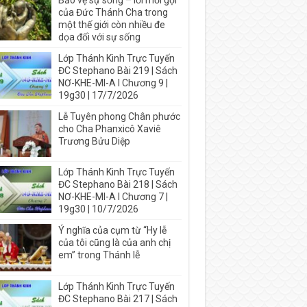
Bảo vệ sự sống – lời mời gọi
của Đức Thánh Cha trong
một thế giới còn nhiều đe
dọa đối với sự sống
Lớp Thánh Kinh Trực Tuyến
ĐC Stephano Bài 219 | Sách
NƠ-KHE-MI-A I Chương 9 |
19g30 | 17/7/2026
Lễ Tuyên phong Chân phước
cho Cha Phanxicô Xaviê
Trương Bửu Diệp
Lớp Thánh Kinh Trực Tuyến
ĐC Stephano Bài 218 | Sách
NƠ-KHE-MI-A I Chương 7 |
19g30 | 10/7/2026
Ý nghĩa của cụm từ “Hy lễ
của tôi cũng là của anh chị
em” trong Thánh lễ
Lớp Thánh Kinh Trực Tuyến
ĐC Stephano Bài 217 | Sách