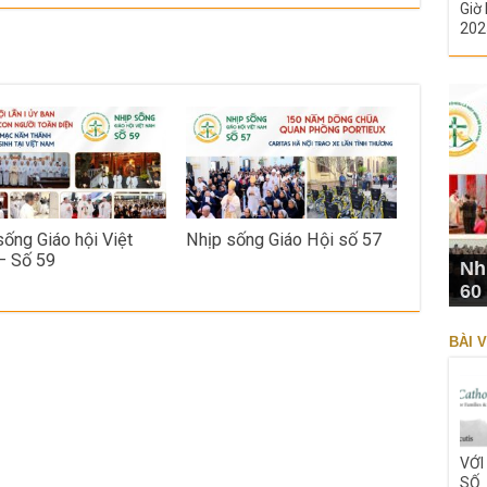
Giờ 
202
sống Giáo hội Việt
Nhịp sống Giáo Hội số 57
– Số 59
Nh
60
BÀI V
VỚI
SỐ