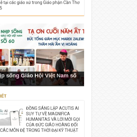
lễ tại các giáo xứ trong Giáo phận Cần Thơ
5
ịp sống Giáo Hội Việt Nam số
IẾT
ĐỒNG SÁNG LẬP ACUTIS AI
SUY TƯ VỀ MAGNIFICA
HUMANITAS VÀ LỜI MỜI GỌI
CỦA ĐỨC GIÁO HOÀNG ĐỐI
 CÁC MÔN ĐỆ TRONG THỜI ĐẠI KỸ THUẬT