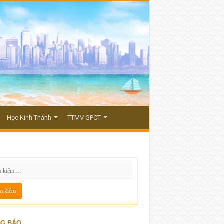
Học Kinh Thánh
TTMV GPCT
G BÁO