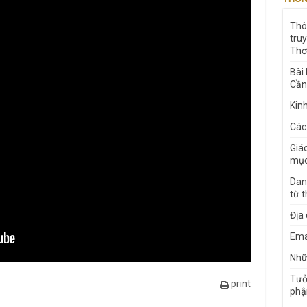
Thô
tru
Thơ
Bài
Cần
Kin
Các
Giá
mục
Dan
từ 
Địa
Ema
Nhữn
Tưở
print
phậ