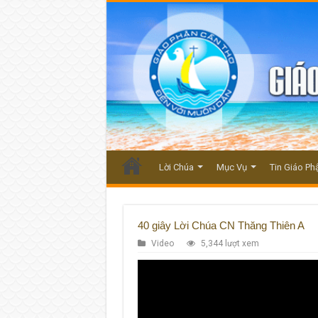
Lời Chúa
Mục Vụ
Tin Giáo Ph
40 giây Lời Chúa CN Thăng Thiên A
Video
5,344 lượt xem