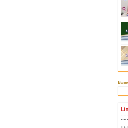
Bann
Li
-----
-----