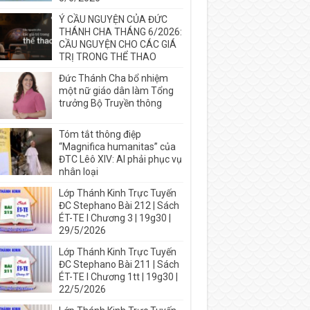
Ý CẦU NGUYỆN CỦA ĐỨC
THÁNH CHA THÁNG 6/2026:
CẦU NGUYỆN CHO CÁC GIÁ
TRỊ TRONG THỂ THAO
Đức Thánh Cha bổ nhiệm
một nữ giáo dân làm Tổng
trưởng Bộ Truyền thông
Tóm tắt thông điệp
“Magnifica humanitas” của
ĐTC Lêô XIV: AI phải phục vụ
nhân loại
Lớp Thánh Kinh Trực Tuyến
ĐC Stephano Bài 212 | Sách
ÉT-TE I Chương 3 | 19g30 |
29/5/2026
Lớp Thánh Kinh Trực Tuyến
ĐC Stephano Bài 211 | Sách
ÉT-TE I Chương 1tt | 19g30 |
22/5/2026