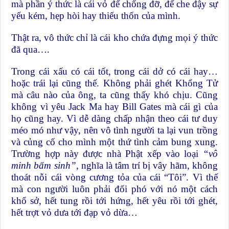
mà phần ý thức là cái vỏ để chống đỡ, để che đậy sự
yếu kém, hẹp hòi hay thiếu thốn của mình.
Thật ra, vô thức chỉ là cái kho chứa đựng mọi ý thức
đã qua….
Trong cái xấu có cái tốt, trong cái dở có cái hay…
hoặc trái lại cũng thế. Không phải ghét Khổng Tử
mà câu nào của ông, ta cũng thấy khó chịu. Cũng
không vì yêu Jack Ma hay Bill Gates mà cái gì của
họ cũng hay. Vì dễ dàng chấp nhận theo cái tư duy
méo mó như vậy, nên vô tình người ta lại vun trồng
và củng cố cho mình một thứ tình cảm bung xung.
Trường hợp này được nhà Phật xếp vào loại
“vô
minh bẩm sinh”,
nghĩa là tâm trí bị vây hãm, không
thoát nỗi cái vòng cương tỏa của cái “Tôi”. Vì thế
mà con người luôn phải đối phó với nó một cách
khổ sở, hết tung rồi tới hứng, hết yêu rồi tới ghét,
hết trợt vỏ dưa tới đạp vỏ dừa…