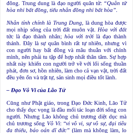
đông. Trung dung là đạo người quân tử:
“
Quân tử
hòa nhi bất đồng, tiểu nhân đồng nhi bất hòa”.
Nhân tính chính là Trung Dung
, là dung hòa được
mọi nhịp sống của trời đất muôn vật.
Hòa với đất
tức là đạo thành nhân;
hòa với trời
là đạo thành
thánh. Đây là sự quân bình rất tự nhiên, nhưng vì
con người hay bất đồng và mâu thuẫn với chính
mình, nên phải tu tập để hợp nhất thân tâm. Sự hợp
nhất này khiến con người trở về với lối sống thuần
phát, đơn sơ, hồn nhiên, làm cho cả vạn vật, trời đất
đều yên ổn và trật tự, sản sinh mọi điều tốt lành.
–
Đ
ạo Vô Vi của Lão Tử
Cũng như Phật giáo, trong Đạo Đức Kinh, Lão Tử
cho thấy dục vọng là đầu mối tác loạn đời sống con
người. Nhưng Lão không chủ trương diệt dục mà
chủ trương sống
Vô Vi
: “
vi vô vi, sự vô sự, đại tiêu
đa thiểu, báo oán dĩ đức”
(làm mà không làm, lo