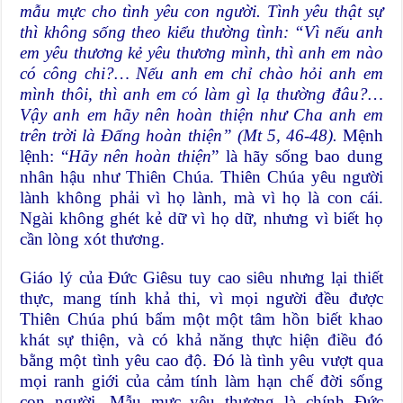
mẫu mực cho tình yêu con người. Tình yêu thật sự
thì không sống theo kiểu thường tình: “Vì nếu anh
em yêu thương kẻ yêu thương mình, thì anh em nào
có công chi?… Nếu anh em chỉ chào hỏi anh em
mình thôi, thì anh em có làm gì lạ thường đâu?…
Vậy anh em hãy nên hoàn thiện như Cha anh em
trên trời là Đấng hoàn thiện” (Mt 5, 46-48).
Mệnh
lệnh: “
Hãy nên hoàn thiện
” là hãy sống bao dung
nhân hậu như Thiên Chúa. Thiên Chúa yêu người
lành không phải vì họ lành, mà vì họ là con cái.
Ngài không ghét kẻ dữ vì họ dữ, nhưng vì biết họ
cần lòng xót thương.
Giáo lý của Đức Giêsu tuy cao siêu nhưng lại thiết
thực, mang tính khả thi, vì mọi người đều được
Thiên Chúa phú bẩm một một tâm hồn biết khao
khát sự thiện, và có khả năng thực hiện điều đó
bằng một tình yêu cao độ. Đó là tình yêu vượt qua
mọi ranh giới của cảm tính làm hạn chế đời sống
con người. Mẫu mực yêu thương là chính Đức