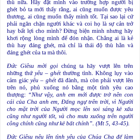
thù nữa. Hãy đặt mình vào trường hợp người bị
ghét bỏ ta mới thấy rằng, ai cũng muốn được yêu
thương, ai cũng muốn thấy mình tốt. Tại sao lại cứ
phải ngăn chặn người khác và coi họ là sự cản trở
hay bất lợi cho mình? Đừng biện minh nhưng hãy
khơi rộng lòng mình để đón nhận. Chẳng ai là kẻ
thù hay đáng ghét, mà chỉ là thái độ thù hằn và
đáng ghét của ta mà thôi.
Đức Giêsu mời gọi
chúng ta hãy vượt lên trên
những thứ
yêu
– ghét
thường tình. Không lụy vào
cảm giác
yêu – ghét
đã đành, mà còn phải vượt lên
trên nó, phủ xuống nó bằng một tình yêu cao
thượng:
“
Như vậy, anh em mới được trở nên con
cái của Cha anh em, Đấng ngự trên trời, vì Người
cho mặt trời của Người mọc lên soi sáng kẻ xấu
cũng như người tốt, và cho mưa xuống trên người
công chính cũng như kẻ bất chính”. (Mt 5, 43-45).
Đức Giêsu nêu lên tình yêu của Chúa Cha để làm