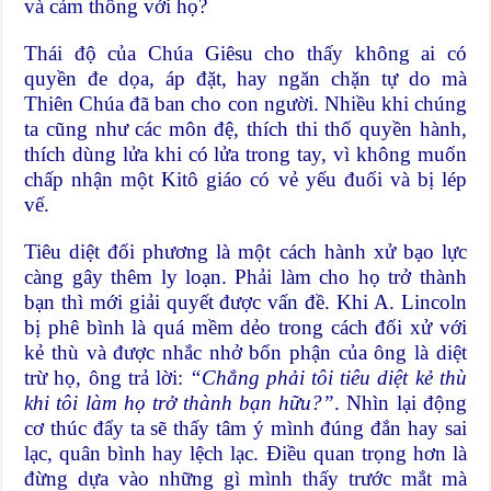
và cảm thông với họ?
Thái độ của Chúa Giêsu cho thấy không ai có
quyền đe dọa, áp đặt, hay ngăn chặn tự do mà
Thiên Chúa đã ban cho con người. Nhiều khi chúng
ta cũng như các môn đệ, thích thi thố quyền hành,
thích dùng lửa khi có lửa trong tay, vì không muốn
chấp nhận một Kitô giáo có vẻ yếu đuối và bị lép
vế.
Tiêu diệt đối phương là một cách hành xử bạo lực
càng gây thêm ly loạn. Phải làm cho họ trở thành
bạn thì mới giải quyết được vấn đề. Khi A. Lincoln
bị phê bình là quá mềm dẻo trong cách đối xử với
kẻ thù và được nhắc nhở bổn phận của ông là diệt
trừ họ, ông trả lời:
“Chẳng phải tôi tiêu diệt kẻ thù
khi tôi làm họ trở thành bạn hữu?”
. Nhìn lại động
cơ thúc đẩy ta sẽ thấy tâm ý mình đúng đắn hay sai
lạc, quân bình hay lệch lạc. Điều quan trọng hơn là
đừng dựa vào những gì mình thấy trước mắt mà