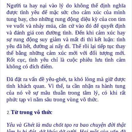
Người ta hay nại vào lý do không thể định nghĩa
được tình yêu để mặc sức cho cảm xúc của mình
tung bay, cho những rung động diệu kỳ của con tim
ve vuốt và nhảy múa, căn cứ vào đó để quyết định
và đánh giá con đường tình. Đến khi cảm xúc hay
sự rung động suy giảm và mất đi thì kết luận: tình
yêu đã hết, đường ai nấy đi. Thế rồi lại tiếp tục thay
thế bằng những cảm xúc mới với đối tượng mới.
Rốt cục, tình yêu chỉ là cuộc phiêu lưu tình cảm
không có đích điểm.
Đã đặt ra vấn đề yêu-ghét, ta khó lòng mà giữ được
tính khách quan. Vì thế, ta cần nhận ra hành tung
của nó về sự mâu thuẫn trong tâm lý, có khi rất
phức tạp vì nằm sâu trong vùng vô thức.
Từ trong vô thức
Yêu và Ghét là mấu chốt tạo ra bao chuyện đời thật
lâm ly bi đát, dở khóc dở cười. Hai mặt của vấn đề