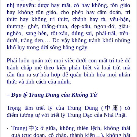
nhị nguyên: được hay mất, có hay không, tôn giáo
hay không tôn giáo, cho phép hay cấm đoán, tri
thức hay không tri thức, chánh hay tà, yêu-hận,
thương- ghét, thắng-thua, đẹp-xấu, ngon-dở, giàu-
nghèo, sang-hèn, tốt-xấu, đúng-sai, phải-trái, trên-
dưới, trắng-đen,… Do vậy không tránh khỏi những
khổ lụy trong đời sống hằng ngày.
Phải luôn quán xét mọi việc dưới con mắt trí tuệ để
tránh chấp mê theo kiểu phân biệt và loại trừ, mà
cần tìm ra sự hòa hợp để quân bình hóa mọi nhận
thức và tính cách của mình.
– Đạo
lý Trung Dung
của Khổng Tử
Trọng tâm triết lý của Trung Dung (中庸) có
điểm tương tự với triết lý Trung Đạo của Nhà Phật.
Trung(中): ở giữa, không thiên lệch, không thái
quá (cực đoan, cố chấp, thành kiến…), không bất