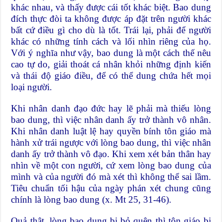
khác nhau, và thấy được cái tốt khác biệt. Bao dung
đích thực đòi ta không được áp đặt trên người khác
bất cứ điều gì cho dù là tốt. Trái lại, phải để người
khác có những tính cách và lối nhìn riêng của họ.
Với ý nghĩa như vậy, bao dung là một cách thế nêu
cao tự do, giải thoát cá nhân khỏi những định kiến
và thái độ giáo điều, để có thể dung chứa hết mọi
loại người.
Khi nhân danh đạo đức hay lẽ phải mà thiếu lòng
bao dung, thì việc nhân danh ấy trở thành vô nhân.
Khi nhân danh luật lệ hay quyền bính tôn giáo mà
hành xử trái ngược với lòng bao dung, thì việc nhân
danh ấy trở thành vô đạo. Khi xem xét bản thân hay
nhìn về một con người, cứ xem lòng bao dung của
mình và của người đó mà xét thì không thể sai lầm.
Tiêu chuẩn tối hậu của ngày phán xét chung cũng
chính là lòng bao dung (x. Mt 25, 31-46).
Quả thật, lòng bao dung bị bỏ quên thì tôn giáo bị