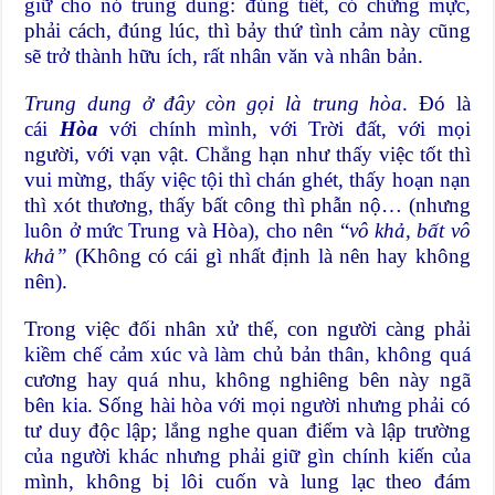
giữ cho nó trung dung: đúng tiết, có chừng mực,
phải cách, đúng lúc, thì bảy thứ tình cảm này cũng
sẽ trở thành hữu ích, rất nhân văn và nhân bản.
Trung dung ở đây còn gọi là trung hòa
. Đó là
cái
Hòa
với chính mình, với Trời đất, với mọi
người, với vạn vật. Chẳng hạn như thấy việc tốt thì
vui mừng, thấy việc tội thì chán ghét, thấy hoạn nạn
thì xót thương, thấy bất công thì phẫn nộ… (nhưng
luôn ở mức Trung và Hòa), cho nên “
vô khả, bất vô
khả”
(Không có cái gì nhất định là nên hay không
nên).
Trong việc đối nhân xử thế, con người càng phải
kiềm chế cảm xúc và làm chủ bản thân, không quá
cương hay quá nhu, không nghiêng bên này ngã
bên kia. Sống hài hòa với mọi người nhưng phải có
tư duy độc lập; lắng nghe quan điểm và lập trường
của người khác nhưng phải giữ gìn chính kiến của
mình, không bị lôi cuốn và lung lạc theo đám