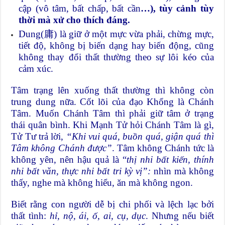
cập (vô tâm, bất chấp, bất cần
…)
, tùy
cảnh tùy
thời
mà xử cho thích đáng.
Dung(庸) là giữ ở một mực vừa phải, chừng mực,
tiết độ, không bị biến dạng hay biến động, cũng
không thay đổi thất thường theo sự lôi kéo của
cảm xúc.
Tâm trạng lên xuống thất thường thì không còn
trung dung nữa. Cốt lõi của đạo Khổng là Chánh
Tâm. Muốn Chánh Tâm thì phải giữ tâm ở trạng
thái quân bình. Khi Mạnh Tử hỏi Chánh Tâm là gì,
Tử Tư trả lời,
“Khi vui quá, buồn quá, giận quá thì
Tâm không Chánh được”
. Tâm không Chánh tức là
không yên, nên hậu quả là “
thị nhi bất
kiến, thính
nhi bất văn, thực nhi bất tri kỳ vị”:
nhìn mà không
thấy, nghe mà không hiểu, ăn mà không ngon.
Biết rằng con người dễ bị chi phối và lệch lạc bởi
thất tình:
hỉ, nộ, ái, ố, ai, cụ, dục
. Nhưng nếu biết