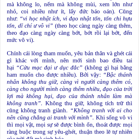
mà không lo, nếm mà không mùi, xem lớn như
nhỏ, coi nhiều như ít, lấy đức báo oán). Cũng
như:
“vi học nhật ích, vi đạo nhật tổn, tổn chi hựu
tổn, dĩ chí ư vô vi”
(theo học càng ngày càng thêm,
theo đạo càng ngày càng bớt, bớt rồi lại bớt, đến
mức vô vi).
Chính cái lòng tham muốn, yêu bản thân và ghét cái
gì khác với mình, nên mới sinh bao điều tai
hại
“Cửu mạc đại ư dục đắc”
(không gì hại bằng
ham muốn cho được nhiều). Bởi vậy:
“Bậc thánh
nhân không thu giữ, càng vì người càng thêm có,
càng cho người mình càng thêm nhiều, đạo của trời
lợi mà không hại, đạo của thánh nhân làm mà
không tranh”.
Không thu giữ, không tích trữ thì
cũng không tranh giành.
“Không tranh với ai cho
nên cũng chẳng ai tranh với mình”.
Khi sống vô vi
thì mọi vật, mọi sự sẽ được bình ổn, thoát được mọi
ràng buộc trong sự yêu-ghét, thuận theo lẽ tự nhiên
của trời đất mà sinh hóa.