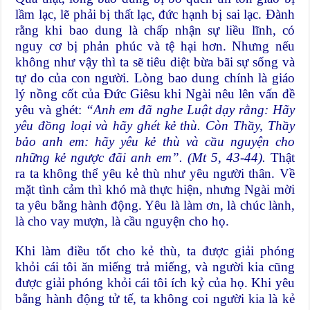
lầm lạc, lẽ phải bị thất lạc, đức hạnh bị sai lạc. Đành
rằng khi bao dung là chấp nhận sự liều lĩnh, có
nguy cơ bị phản phúc và tệ hại hơn. Nhưng nếu
không như vậy thì ta sẽ tiêu diệt bừa bãi sự sống và
tự do của con người. Lòng bao dung chính là giáo
lý nồng cốt của Đức Giêsu khi Ngài nêu lên vấn đề
yêu và ghét:
“Anh em đã nghe Luật dạy rằng: Hãy
yêu đồng loại và hãy ghét kẻ thù. Còn Thầy, Thầy
bảo anh em: hãy yêu kẻ thù và cầu nguyện cho
những kẻ ngược đãi anh em”. (Mt 5, 43-44).
Thật
ra ta không thể yêu kẻ thù như yêu người thân. Về
mặt tình cảm thì khó mà thực hiện, nhưng Ngài mời
ta yêu bằng hành động. Yêu là làm ơn, là chúc lành,
là cho vay mượn, là cầu nguyện cho họ.
Khi làm điều tốt cho kẻ thù, ta được giải phóng
khỏi cái tôi ăn miếng trả miếng, và người kia cũng
được giải phóng khỏi cái tôi ích kỷ của họ. Khi yêu
bằng hành động tử tế, ta không coi người kia là kẻ