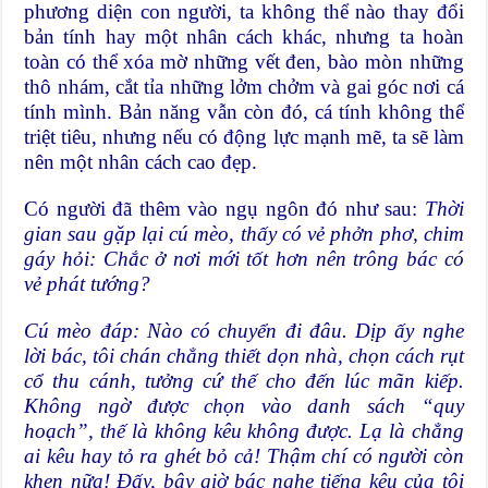
phương diện con người, ta không thể nào thay đổi
bản tính hay một nhân cách khác, nhưng ta hoàn
toàn có thể xóa mờ những vết đen, bào mòn những
thô nhám, cắt tỉa những lởm chởm và gai góc nơi cá
tính mình. Bản năng vẫn còn đó, cá tính không thể
triệt tiêu, nhưng nếu có động lực mạnh mẽ, ta sẽ làm
nên một nhân cách cao đẹp.
Có người đã thêm vào ngụ ngôn đó như sau:
Thời
gian sau gặp lại cú mèo, thấy có vẻ phởn phơ, chim
gáy hỏi: Chắc ở nơi mới tốt hơn nên trông bác có
vẻ phát tướng?
Cú mèo đáp: Nào có chuyển đi đâu. Dịp ấy nghe
lời bác, tôi chán chẳng thiết dọn nhà, chọn cách rụt
cổ thu cánh, tưởng cứ thế cho đến lúc mãn kiếp.
Không ngờ được chọn vào danh sách “quy
hoạch”, thế là không kêu không được. Lạ là chẳng
ai kêu hay tỏ ra ghét bỏ cả! Thậm chí có người còn
khen nữa! Đấy, bây giờ bác nghe tiếng kêu của tôi