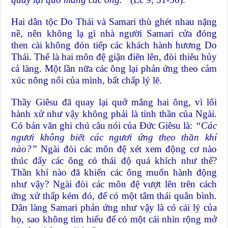
Hai dân tộc Do Thái và Samari thù ghét nhau nặng
nề, nên không lạ gì nhà người Samari cửa đóng
then cài không đón tiếp các khách hành hương Do
Thái. Thế là hai môn đệ giận điên lên, đòi thiêu hủy
cả làng. Một lần nữa các ông lại phản ứng theo cảm
xúc nông nổi của mình, bất chấp lý lẽ.
Thầy Giêsu đã quay lại quở mắng hai ông, vì lối
hành xử như vậy không phải là tinh thần của Ngài.
Có bản văn ghi chú câu nói của Đức Giêsu là:
“
Các
ngươi không biết các ngươi ứng theo thần khí
nào?”
Ngài đòi các môn đệ xét xem động cơ nào
thúc đẩy các ông có thái độ quá khích như thế?
Thần khí nào đã khiến các ông muốn hành động
như vậy? Ngài đòi các môn đệ vượt lên trên cách
ứng xử thấp kém đó, để có một tâm thái quân bình.
Dân làng Samari phản ứng như vậy là có cái lý của
họ, sao không tìm hiểu để có một cái nhìn rộng mở