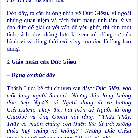
Đến đây, ta cần hướng nhìn về Đức Giêsu, vì ngoài
những quan niệm và cách thức mang tính tâm lý và
đạo đức để giải quyết vấn đề yêu-ghét, thì còn một
tính cách nhẹ nhàng hơn là xem xét động cơ của
hành vi và đồng thời
mở rộng con tim
: là lòng bao
dung.
Giáo huấn của Đức Giêsu
– Động cơ thúc đẩy
Thánh Luca kể câu chuyện sau đây:
“
Đức Giêsu
vào
một làng người Samari
.
Nhưng dân làng không
đón tiếp Người, vì Người đang đi về hướng
Giêrusalem. Thấy thế, hai môn đệ Người là ông
Giacôbê và ông Gioan nói rằng:
“
Thưa Thầy,
Thầy có muốn chúng con khiến lửa từ trời xuống
thiêu huỷ chúng nó không?” Nhưng Đức Giêsu
quay lại quở mắng các ông.
”
(Lc 9, 51-56).