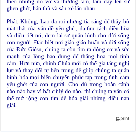
theo những đổ vỡ và thương tâm, làm dấy lên sự
ghen ghét, hận thù và sâu xé lẫn nhau.
Phật, Khổng, Lão đã rọi những tia sáng để thấy bộ
mặt thật của vấn đề yêu ghét, đã tìm cách điều hòa
và điều tiết nó, đem lại sự quân bình cho đời sống
con người. Đặc biệt nơi giáo giáo huấn và đời sống
của Đức Giêsu, chúng ta còn tìm ra động cơ và sức
mạnh của lòng bao dung để thăng hoa mọi tình
cảm. Hơn nữa, chính Chúa mới có thể gia tăng nghị
lực và thay đổi tự bên trong để giúp chúng ta quân
bình hóa mọi biến chuyển phức tạp trong tình cảm
yêu-ghét của con người. Cho dù trong hoàn cảnh
nào nào hay vì bất cứ lý do nào, thì chúng ta vẫn có
thể mở rộng con tim để hóa giải những điều nan
giải.
print