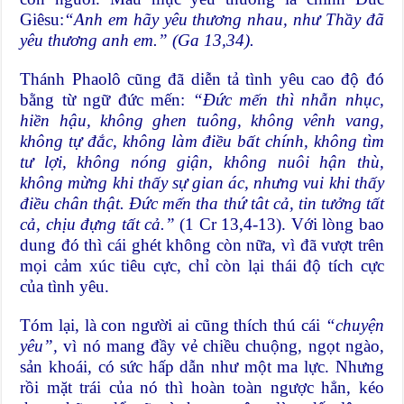
Giêsu:
“Anh em hãy yêu thương nhau, như Thầy
đã
yêu thương anh em.”
(Ga 13,34).
Thánh Phaolô cũng đã diễn tả tình yêu cao độ đó
bằng từ ngữ đức mến:
“Đức mến thì nhẫn nhục,
hiền hậu, không ghen tuông, không vênh vang,
không tự đắc, không làm điều bất chính, không tìm
tư lợi, không nóng giận, không nuôi hận thù,
không mừng khi thấy sự gian ác, nhưng vui khi thấy
điều chân thật. Đức mến tha thứ tât cả, tin tưởng tất
cả, chịu đựng tất cả.”
(1 Cr 13,4-13). Với lòng bao
dung đó thì cái ghét không còn nữa, vì đã vượt trên
mọi cảm xúc tiêu cực, chỉ còn lại thái độ tích cực
của tình yêu.
Tóm lại, là con người ai cũng thích thú cái
“chuyện
yêu”,
vì nó mang đầy vẻ chiều chuộng, ngọt ngào,
sản khoái, có sức hấp dẫn như một ma lực. Nhưng
rồi mặt trái của nó thì hoàn toàn ngược hẳn, kéo