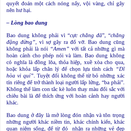
quyết đoán một cách nóng nẩy, vội vàng, chỉ gây
nên hư hại.
– Lòng bao dung
Bao dung không phải vì “
cực chẳng đã
”, “
chẳng
đặng đừng”
, vì sợ gây ra đổ vỡ. Bao dung cũng
không phải là nói
“Amen”
với tất cả những gì mà
hoàn cảnh cho phép nói và làm. Bao dung không
có nghĩa là đồng lõa, thỏa hiệp, xuề xòa cho qua,
hoặc khỏa lấp chân lý để chọn lựa tính cách
“Dĩ
hòa vi quí”
. Tuyệt đối không thể từ bỏ những xác
tín riêng để trở thành loại người lấp lửng, “ba phải”.
Không thể làm con tắc kè luôn thay màu đổi sắc với
chiêu bài là để thích ứng với hoàn cảnh hay người
khác.
Bao dung ở đây là mở lòng đón nhận và tôn trọng
những người khác niềm tin, khác chính kiến, khác
quan niệm sống, để từ đó nhận ra những vẻ đẹp