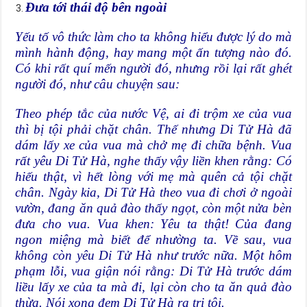
Đưa tới thái độ bên ngoài
Yếu tố vô thức làm cho ta không hiểu được lý do mà
mình hành động, hay mang một ấn tượng nào đó.
Có khi rất quí mến người đó, nhưng rồi lại rất ghét
người đó, như câu chuyện sau:
Theo phép tắc của nước Vệ, ai đi trộm xe của vua
thì bị tội phải chặt chân. Thế nhưng Di Tử Hà đã
dám lấy xe của vua mà chở mẹ đi chữa bệnh. Vua
rất yêu Di Tử Hà, nghe thấy vậy liền khen rằng: Có
hiếu thật, vì hết lòng với mẹ mà quên cả tội chặt
chân. Ngày kia, Di Tử Hà theo vua đi chơi ở ngoài
vườn, đang ăn quả đào thấy ngọt, còn một nửa bèn
đưa cho vua. Vua khen: Yêu ta thật! Của đang
ngon miệng mà biết để nhường ta. Về sau, vua
không còn yêu Di Tử Hà như trước nữa. Một hôm
phạm lỗi, vua giận nói rằng: Di Tử Hà trước dám
liều lấy xe của ta mà đi, lại còn cho ta ăn quả đào
thừa. Nói xong đem Di Tử Hà ra trị tội.