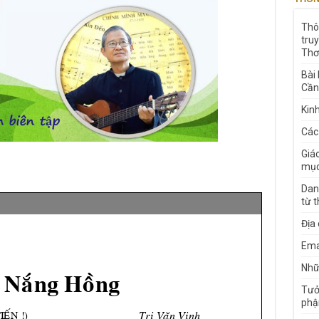
Thô
tru
Thơ
Bài
Cần
Kin
Các
Giá
mục
Dan
từ 
Địa
Ema
Nhữn
Tưở
phậ