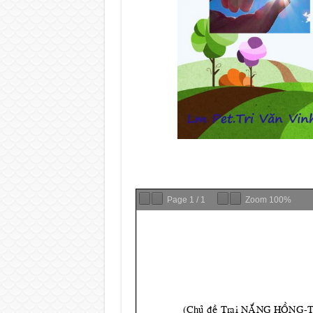
Page
1
/
1
Zoom
100%