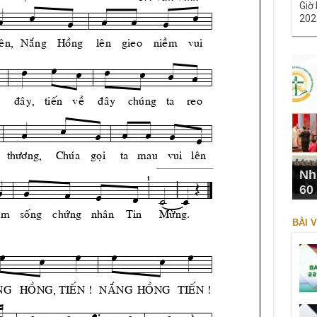
Giờ 
202
Nh
60
BÀI V