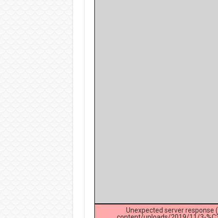
Unexpected server response (
content/uploads/2019/11/3-