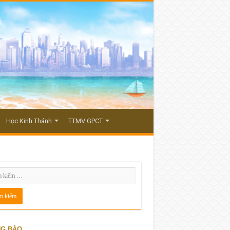
Học Kinh Thánh
TTMV GPCT
G BÁO