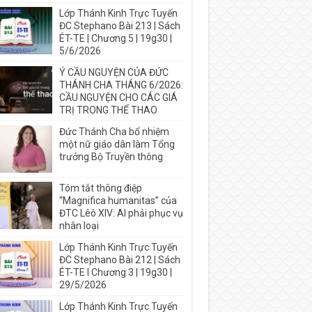
Lớp Thánh Kinh Trực Tuyến
ĐC Stephano Bài 213 | Sách
ÉT-TE | Chương 5 | 19g30 |
5/6/2026
Ý CẦU NGUYỆN CỦA ĐỨC
THÁNH CHA THÁNG 6/2026:
CẦU NGUYỆN CHO CÁC GIÁ
TRỊ TRONG THỂ THAO
Đức Thánh Cha bổ nhiệm
một nữ giáo dân làm Tổng
trưởng Bộ Truyền thông
Tóm tắt thông điệp
“Magnifica humanitas” của
ĐTC Lêô XIV: AI phải phục vụ
nhân loại
Lớp Thánh Kinh Trực Tuyến
ĐC Stephano Bài 212 | Sách
ÉT-TE I Chương 3 | 19g30 |
29/5/2026
Lớp Thánh Kinh Trực Tuyến