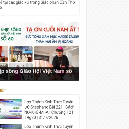
lễ tại các giáo xứ trong Giáo phận Cần Thơ
5
ịp sống Giáo Hội Việt Nam số
IẾT
Lớp Thánh Kinh Trực Tuyến
ĐC Stephano Bài 221 | Sách
NƠ-KHE-MI-A I Chương 12 |
19g30 | 31/7/2026
Lớp Thánh Kinh Trực Tuyến