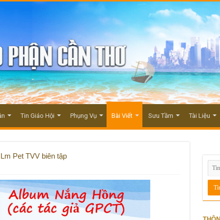
ận
Tin Giáo Hội
Phụng Vụ
Bài Viết
Sưu Tầm
Tài Liệu
Lm Pet TVV biên tập
THÔN