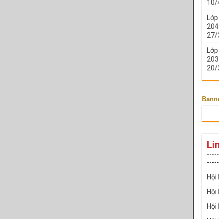
10/
Lớp
204 
27/
Lớp
203 
20/
Bann
Li
-----
-----
Hội
Hội
Hội