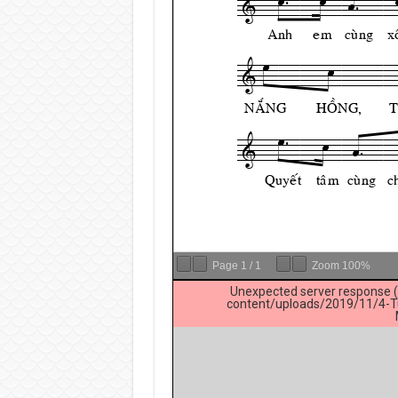
Page
1
/
1
Zoom
100%
Unexpected server response (
content/uploads/2019/11/4