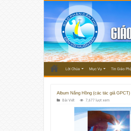
Lời Chúa
Mục Vụ
Tin Giáo Ph
Album Nắng Hồng (các tác giả GPCT) 
Bài Viết
7,677 lượt xem