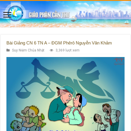
Bài Giảng CN 6 TN A – ĐGM Phêrô Nguyễn Văn Khảm
Suy Niệm Chúa Nhật
3,369 lượt xem