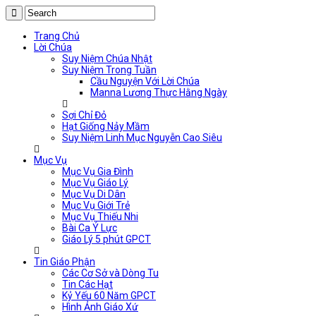
Trang Chủ
Lời Chúa
Suy Niệm Chúa Nhật
Suy Niệm Trong Tuần
Cầu Nguyện Với Lời Chúa
Manna Lương Thực Hằng Ngày
Sợi Chỉ Đỏ
Hạt Giống Nảy Mầm
Suy Niệm Linh Mục Nguyễn Cao Siêu
Mục Vụ
Mục Vụ Gia Đình
Mục Vụ Giáo Lý
Mục Vụ Di Dân
Mục Vụ Giới Trẻ
Mục Vụ Thiếu Nhi
Bài Ca Ý Lực
Giáo Lý 5 phút GPCT
Tin Giáo Phận
Các Cơ Sở và Dòng Tu
Tin Các Hạt
Kỷ Yếu 60 Năm GPCT
Hình Ảnh Giáo Xứ