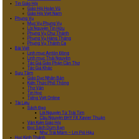
Tin Giáo Hội
Giáo Hội Hoàn Vũ
Giáo Hội Việt Nam
Phụng Vụ
Mục Vụ Phụng Vụ
Lời Nguyện Tín Hữu
Phụng Vụ Chư Thánh
Phụng Vụ Hàng Tháng
Phụng Vụ Thánh Ca
Bài Viết
Linh mục Antôn Đồng
Linh mục Thái Nguyên
Tác Giả Giáo Phận Cần Thơ
Tác Giả Khác
Sưu Tầm
Giáo Dục Nhân Bản
Kiến Thức Phổ Thông
Thơ Văn
Tin Học
Tiếng Việt Online
Tài Liệu
Sách Đạo
Lời Nguyện Từ Trái Tim
Cầu Nguyện ĐHY FX Xavier Thuận
Văn Kiện Giáo Hội
Đọc Sách Dùm Bạn
Như Trái Mắm – Lm Piô Hậu
Học Kinh Thánh