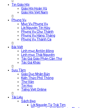
Tin Giáo Hội
Giáo Hội Hoàn Vũ
Giáo Hội Việt Nam
Phụng Vụ
Mục Vụ Phụng Vụ
Lời Nguyện Tín Hữu
Phụng Vụ Chư Thánh
Phụng Vụ Hàng Tháng
Phụng Vụ Thánh Ca
Bài Viết
Linh mục Antôn Đồng
Linh mục Thái Nguyên
Tác Giả Giáo Phận Cần Thơ
Tác Giả Khác
Sưu Tầm
Giáo Dục Nhân Bản
Kiến Thức Phổ Thông
Thơ Văn
Tin Học
Tiếng Việt Online
Tài Liệu
Sách Đạo
Lời Nguyện Từ Trái Tim