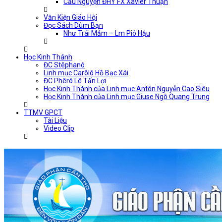
Cầu Nguyện ĐHY FX Xavier Thuận
Văn Kiện Giáo Hội
Đọc Sách Dùm Bạn
Như Trái Mắm – Lm Piô Hậu
Học Kinh Thánh
ĐC Stêphanô
Linh mục Carôlô Hồ Bạc Xái
ĐC Phêrô Lê Tấn Lợi
Học Kinh Thánh của Linh mục Antôn Nguyễn Cao Siêu
Học Kinh Thánh của Linh mục Giuse Ngô Quang Trung
TTMV GPCT
Tài Liệu
Video Clip