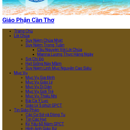
Giáo Phận Cần Thơ
Trang Chủ
Lời Chúa
Suy Niệm Chúa Nhật
Suy Niệm Trong Tuần
Cầu Nguyện Với Lời Chúa
Manna Lương Thực Hằng Ngày
Sợi Chỉ Đỏ
Hạt Giống Nảy Mầm
Suy Niệm Linh Mục Nguyễn Cao Siêu
Mục Vụ
Mục Vụ Gia Đình
Mục Vụ Giáo Lý
Mục Vụ Di Dân
Mục Vụ Giới Trẻ
Mục Vụ Thiếu Nhi
Bài Ca Ý Lực
Giáo Lý 5 phút GPCT
Tin Giáo Phận
Các Cơ Sở và Dòng Tu
Tin Các Hạt
Kỷ Yếu 60 Năm GPCT
Hình Ảnh Giáo Xứ