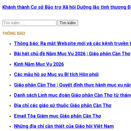
Khánh thành Cơ sở Bảo trợ Xã hội Dưỡng lão tình thương 
Tìm
kiếm
cho:
THÔNG BÁO
Thông báo: Ra mắt Website mới và các kênh truyền 
Bài hát chủ đề Năm Mục Vụ 2026 | Giáo phận Cần Thơ
Kinh Năm Mục Vụ 2026
Các mẫu hồ sơ Mục vụ Bí tích Hôn phối
Giáo phận Cần Thơ | Quyết định thực hành mục vụ nă
Danh sách Linh mục đoàn Giáo phận Cần Thơ từ thán
Địa chỉ các giáo xứ thuộc Giáo phận Cần Thơ
Email Tòa Giám mục Giáo phận Cần Thơ
Những địa chỉ cần thiết của Giáo hội Việt Nam