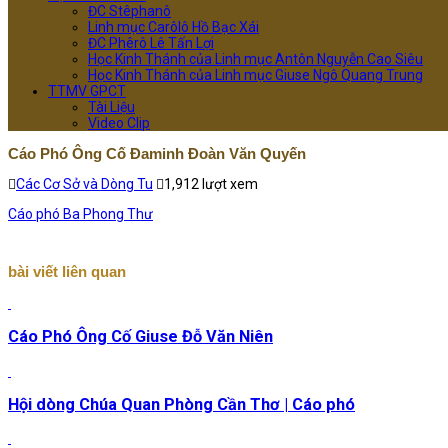
ĐC Stêphanô
Linh mục Carôlô Hồ Bạc Xái
ĐC Phêrô Lê Tấn Lợi
Học Kinh Thánh của Linh mục Antôn Nguyễn Cao Siêu
Học Kinh Thánh của Linh mục Giuse Ngô Quang Trung
TTMV GPCT
Tài Liệu
Video Clip
Cáo Phó Ông Cố Đaminh Đoàn Văn Quyến
Các Cơ Sở và Dòng Tu
1,912 lượt xem
Cáo phó Ba Phong Thư
bài viết liên quan
Cáo Phó Ông Cố Giuse Đỗ Văn Niên
Hội dòng Chúa Quan Phòng Cần Thơ | Cáo phó