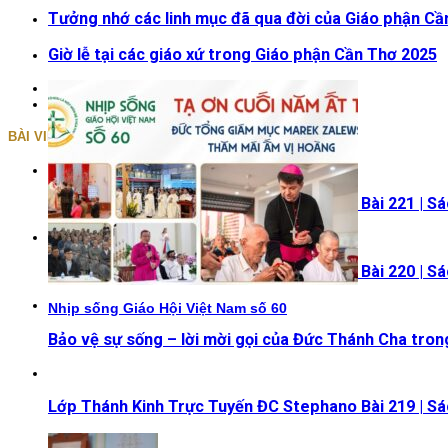
Tưởng nhớ các linh mục đã qua đời của Giáo phận Cầ
Giờ lễ tại các giáo xứ trong Giáo phận Cần Thơ 2025
BÀI VIẾT
Lớp Thánh Kinh Trực Tuyến ĐC Stephano Bài 221 | Sá
Lớp Thánh Kinh Trực Tuyến ĐC Stephano Bài 220 | Sá
Nhịp sống Giáo Hội Việt Nam số 60
Bảo vệ sự sống – lời mời gọi của Đức Thánh Cha trong
Lớp Thánh Kinh Trực Tuyến ĐC Stephano Bài 219 | Sá