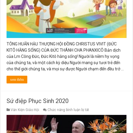
TÔNG HUẤN HẬU THƯỢNG HỘI ĐỒNG CHRISTUS VIVIT (ĐỨC
KITÔ HẰNG SỐNG) CỦA ĐỨC THÁNH CHA PHANXICÔ Bản dịch
của Lm Công Đức, Đức Kitô hằng sống! Người là niềm hy vọng
của chúng ta, và một cách kỳ diệu Người mang sự tươi trẻ đến
cho thế giới chúng ta, và mọi sự được Người chạm đến đều trở …
xem thêm
Sứ điệp Phục Sinh 2020
ở
Văn Kiện Giáo Hội
Chức năng bình luận bị tắt
Sứ
điệp
Phục
Sinh
2020