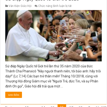
ở
Văn Kiện Giáo Hội
Chức năng bình luận bị tắt
Sứ
điệp
Ngày
Quốc
tế
Giới
trẻ
2020
Sứ điệp Ngày Quốc tế Giới trẻ lần thứ 35 năm 2020 của Đức
Thánh Cha Phanxicô “Này người thanh niên, tôi bảo anh: hãy trỗi
dậy!” (Lc 7,14) Các bạn trẻ thân mến! Tháng 10/2018, cùng với
Thượng Hội đồng Giám mục về “Người Trẻ, đức Tin, và sự Phân
định Ơn gọi”, Giáo hội đã trải qua một …
xem thêm