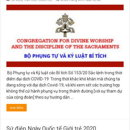
Bộ
Phụng
tự
và
Kỷ
luật
các
Bí
tích:
Sắc
lệnh
trong
thời
điểm
đại
dịch
COVID-
Bộ Phụng tự và Kỷ luật các Bí tích Số 153/20 Sắc lệnh trong thời
19
điểm đại dịch COVID-19 Trong thời khắc khó khăn mà chúng ta
đang sống với đại dịch Covid-19, và khi xem xét các trường hợp
không thể cử hành phụng vụ trong thánh đường [với sự tham dự
của cộng đoàn] theo sự hướng dẫn …
xem thêm
Sứ điệp Ngày Quốc tế Giới trẻ 2020