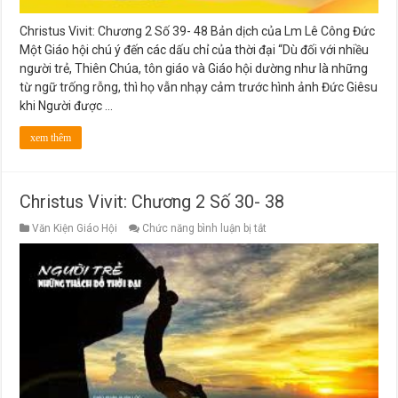
Christus Vivit: Chương 2 Số 39- 48 Bản dịch của Lm Lê Công Đức
Một Giáo hội chú ý đến các dấu chỉ của thời đại “Dù đối với nhiều
người trẻ, Thiên Chúa, tôn giáo và Giáo hội dường như là những
từ ngữ trống rỗng, thì họ vẫn nhạy cảm trước hình ảnh Đức Giêsu
khi Người được …
xem thêm
Christus Vivit: Chương 2 Số 30- 38
ở
Văn Kiện Giáo Hội
Chức năng bình luận bị tắt
Christus
Vivit:
Chương
2
Số
30-
38