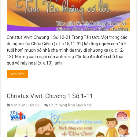
Christus Vivit: Chương 1 Số 12-21 Trong Tân Ước Một trong các
dụ ngôn của Chúa Giêsu (x. Lc 15,11-32) kể rằng người con “trẻ
tuổi hơn” muốn bỏ nhà cha mình để trẩy đi phương xa (x. c.12-
13). Nhưng cách nghĩ của anh về sự độc lập đã đi đến chỗ thái
quá và hủy hoại (x. c.13), anh …
xem thêm
Christus Vivit: Chương 1 Số 1-11
ở
Văn Kiện Giáo Hội
Chức năng bình luận bị tắt
Christus
Vivit:
Chương
1
Số
1-
11