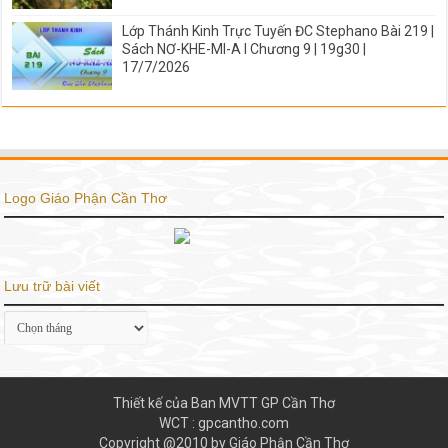
Lớp Thánh Kinh Trực Tuyến ĐC Stephano Bài 219 |
Sách NƠ-KHE-MI-A I Chương 9 | 19g30 |
17/7/2026
Logo Giáo Phận Cần Thơ
Lưu trữ bài viết
Lưu
trữ
bài
viết
Thiết kế của Ban MVTT GP Cần Thơ
WCT : gpcantho.com
Copyright @2010 by Giáo Phận Cần Thơ