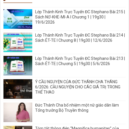
Lớp Thánh Kinh Trực Tuyến ĐC Stephano Bài 215 |
Sách NƠ-KHE-MI-A I Chương 1 | 19g30 |
19/6/2026
Lớp Thánh Kinh Trực Tuyến ĐC Stephano Bài 214 |
Sách ÉT-TE I Chương 8 | 19g30 | 12/6/2026
Lớp Thánh Kinh Trực Tuyến ĐC Stephano Bài 213 |
Sách ÉT-TE | Chương 5 | 19g30 | 5/6/2026
Ý CẦU NGUYỆN CỦA ĐỨC THÁNH CHA THÁNG
6/2026: CẦU NGUYỆN CHO CÁC GIÁ TRỊ TRONG
THỂ THAO
Đức Thánh Cha bổ nhiệm một nữ giáo dân làm
Tổng trưởng Bộ Truyền thông
Tóm tắt thông điệp “Magnifica humanitas” của