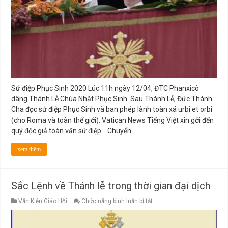
Sứ điệp Phục Sinh 2020 Lúc 11h ngày 12/04, ĐTC Phanxicô
dâng Thánh Lễ Chúa Nhật Phục Sinh. Sau Thánh Lễ, Đức Thánh
Cha đọc sứ điệp Phục Sinh và ban phép lành toàn xá urbi et orbi
(cho Roma và toàn thế giới). Vatican News Tiếng Việt xin gởi đến
quý độc giả toàn văn sứ điệp. Chuyển …
xem thêm
Sắc Lệnh về Thánh lễ trong thời gian đại dịch
ở
Văn Kiện Giáo Hội
Chức năng bình luận bị tắt
Sắc
Lệnh
về