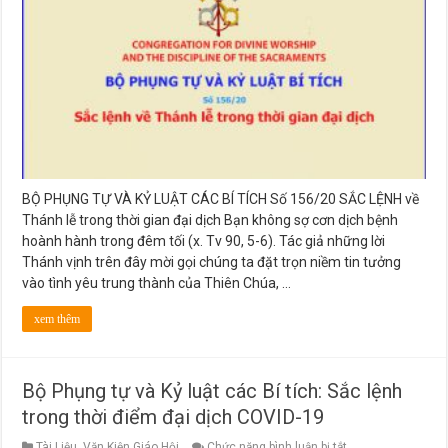
Thánh
lễ
trong
thời
gian
đại
dịch
BỘ PHỤNG TỰ VÀ KỶ LUẬT CÁC BÍ TÍCH Số 156/20 SẮC LỆNH về
Thánh lễ trong thời gian đại dịch Bạn không sợ cơn dịch bệnh
hoành hành trong đêm tối (x. Tv 90, 5-6). Tác giả những lời
Thánh vịnh trên đây mời gọi chúng ta đặt trọn niềm tin tưởng
vào tình yêu trung thành của Thiên Chúa, …
xem thêm
Bộ Phụng tự và Kỷ luật các Bí tích: Sắc lệnh
trong thời điểm đại dịch COVID-19
ở
Tài Liệu
,
Văn Kiện Giáo Hội
Chức năng bình luận bị tắt