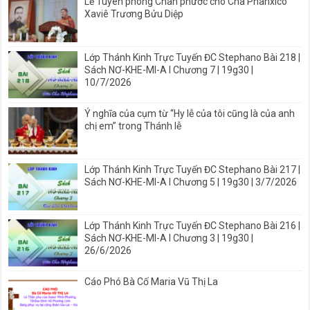
Lễ Tuyên phong Chân phước cho Cha Phanxicô
Xaviê Trương Bửu Diệp
Lớp Thánh Kinh Trực Tuyến ĐC Stephano Bài 218 |
Sách NƠ-KHE-MI-A I Chương 7 | 19g30 |
10/7/2026
Ý nghĩa của cụm từ “Hy lễ của tôi cũng là của anh
chị em” trong Thánh lễ
Lớp Thánh Kinh Trực Tuyến ĐC Stephano Bài 217 |
Sách NƠ-KHE-MI-A I Chương 5 | 19g30 | 3/7/2026
Lớp Thánh Kinh Trực Tuyến ĐC Stephano Bài 216 |
Sách NƠ-KHE-MI-A I Chương 3 | 19g30 |
26/6/2026
Cáo Phó Bà Cố Maria Vũ Thị La