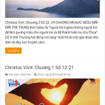
Christus Vivit: Chương 2 Số 22- 29 CHƯƠNG HAI ĐỨC GIÊSU MÃI
MÃI TRẺ TRUNG Đức Giêsu là “người trẻ ở giữa những người trẻ
để làm gương mẫu cho người trẻ và để thánh hiến họ cho Chúa”.
[3] Vì thế Thượng hội đồng nói rằng “tuổi trẻ là một giai đoạn độc
đáo và đầy sức truyền cảm …
xem thêm
Christus Vivit: Chương 1 Số 12-21
ở
Văn Kiện Giáo Hội
Chức năng bình luận bị tắt
Christus
Vivit:
Chương
1
Số
12-
21