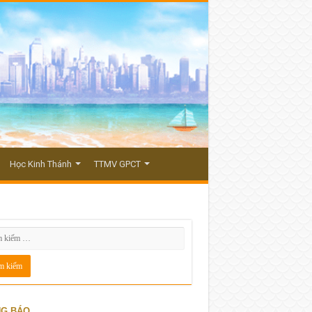
Học Kinh Thánh
TTMV GPCT
G BÁO