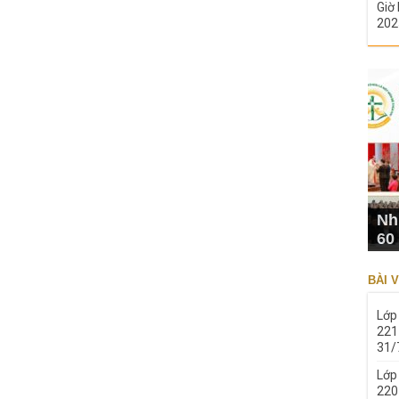
Giờ 
202
Nh
60
BÀI V
Lớp
221
31/
Lớp
220