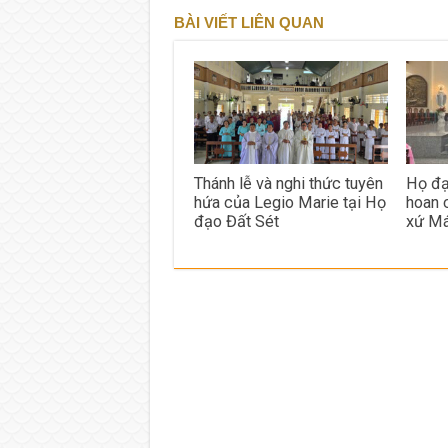
BÀI VIẾT LIÊN QUAN
Thánh lễ và nghi thức tuyên
Họ đạ
hứa của Legio Marie tại Họ
hoan 
đạo Đất Sét
xứ Má