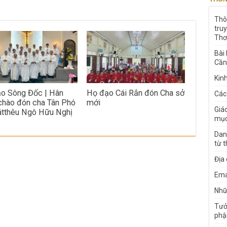
Thô
tru
Thơ
Bài
Cần
Kin
o Sông Đốc | Hân
Họ đạo Cái Rắn đón Cha sở
Các
chào đón cha Tân Phó
mới
Giá
tthêu Ngô Hữu Nghị
mục
Dan
từ 
Địa
Ema
Nhữn
Tưở
phậ