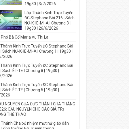
19g30 | 3/7/2026
Lớp Thánh Kinh Trực Tuyến
ĐC Stephano Bài 216 | Sách
NƠ-KHE-MI-A I Chương 3 |
19g30 | 26/6/2026
 Phó Bà Cố Maria Vũ Thị La
 Thánh Kinh Trực Tuyến ĐC Stephano Bài
 | Sách NƠ-KHE-MI-A I Chương 1 | 19g30 |
6/2026
 Thánh Kinh Trực Tuyến ĐC Stephano Bài
| Sách ÉT-TE I Chương 8 | 19g30 |
6/2026
 Thánh Kinh Trực Tuyến ĐC Stephano Bài
| Sách ÉT-TE | Chương 5 | 19g30 |
/2026
ẦU NGUYỆN CỦA ĐỨC THÁNH CHA THÁNG
026: CẦU NGUYỆN CHO CÁC GIÁ TRỊ
NG THỂ THAO
 Thánh Cha bổ nhiệm một nữ giáo dân
 Tổng trưởng Bộ Truyền thông