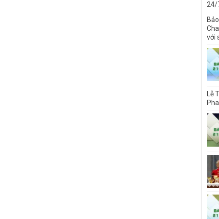
24/
Bảo
Cha 
với
Lễ 
Pha