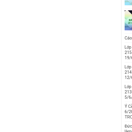
Cáo
Lớp
215
19/
Lớp
214 
12/
Lớp
213 
5/6
Ý C
6/2
TRO
Đức
làm