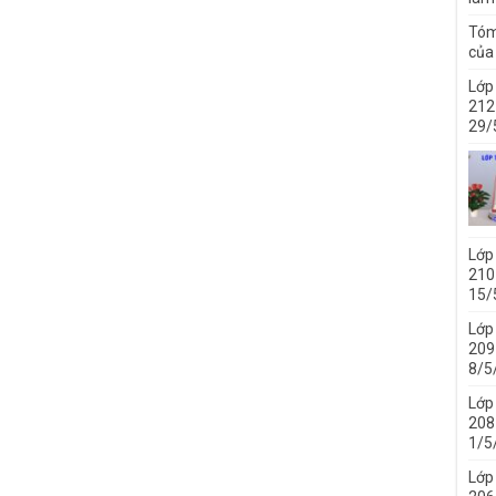
Tóm
của 
Lớp
212 
29/
Lớp
210 
15/
Lớp
209 
8/5
Lớp
208 
1/5
Lớp