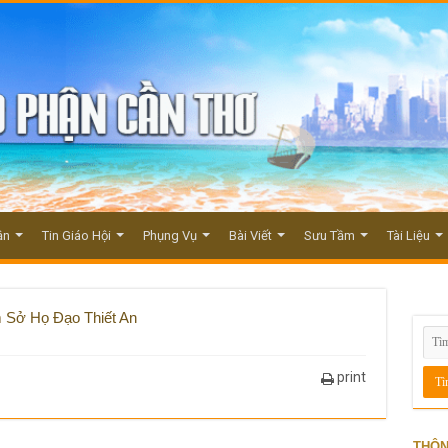
ận
Tin Giáo Hội
Phụng Vụ
Bài Viết
Sưu Tầm
Tài Liệu
 Sở Họ Đạo Thiết An
print
THÔN