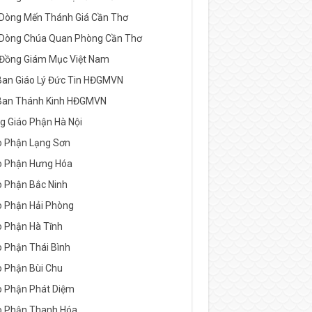
 Dòng Mến Thánh Giá Cần Thơ
 Dòng Chúa Quan Phòng Cần Thơ
 Đồng Giám Mục Việt Nam
Ban Giáo Lý Đức Tin HĐGMVN
Ban Thánh Kinh HĐGMVN
g Giáo Phận Hà Nội
o Phận Lạng Sơn
o Phận Hưng Hóa
o Phận Bắc Ninh
o Phận Hải Phòng
o Phận Hà Tĩnh
o Phận Thái Bình
o Phận Bùi Chu
o Phận Phát Diệm
o Phận Thanh Hóa