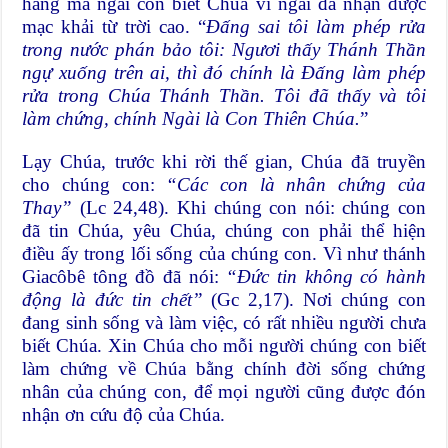
hàng mà ngài còn biết Chúa vì ngài đã nhận được
mạc khải từ trời cao. “
Đấng sai tôi làm phép rửa
trong nước phán bảo tôi: Ngươi thấy Thánh Thần
ngự xuống trên ai, thì đó chính là Đấng làm phép
rửa trong Chúa Thánh Thần. Tôi đã thấy và tôi
làm chứng, chính Ngài là Con Thiên Chúa.
”
Lạy Chúa, trước khi rời thế gian, Chúa đã truyền
cho chúng con:
“Các con là nhân chứng của
Thay”
(Lc 24,48). Khi chúng con nói: chúng con
đã tin Chúa, yêu Chúa, chúng con phải thể hiện
điều ấy trong lối sống của chúng con. Vì như thánh
Giacôbê tông đồ đã nói:
“Đức tin không có hành
động là đức tin chết”
(Gc 2,17). Nơi chúng con
đang sinh sống và làm việc, có rất nhiều người chưa
biết Chúa. Xin Chúa cho mỗi người chúng con biết
làm chứng về Chúa bằng chính đời sống chứng
nhân của chúng con, để mọi người cũng được đón
nhận ơn cứu độ của Chúa.