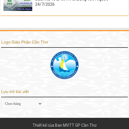
24/7/2026
Logo Giáo Phận Cần Thơ
Lưu trữ bài viết
Lưu
trữ
bài
viết
Thiết kế của Ban MVTT GP Cần Thơ