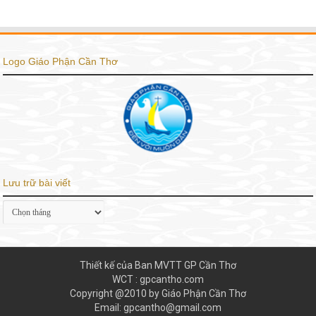
Logo Giáo Phận Cần Thơ
Lưu trữ bài viết
Lưu
trữ
bài
viết
Thiết kế của Ban MVTT GP Cần Thơ
WCT : gpcantho.com
Copyright @2010 by Giáo Phận Cần Thơ
Email: gpcantho@gmail.com