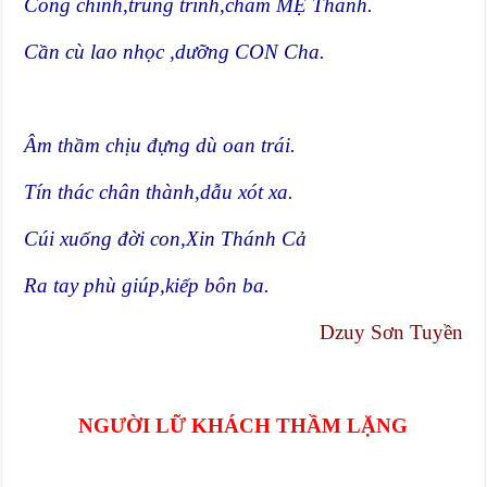
Công chính,trung trinh,chăm MẸ Thánh.
Cần cù lao nhọc ,dưỡng CON Cha.
Âm thầm chịu đựng dù oan trái.
Tín thác chân thành,dẫu xót xa.
Cúi xuống đời con,Xin Thánh Cả
Ra tay phù giúp,kiếp bôn ba.
Dzuy Sơn Tuyền
NGƯỜI LỮ KHÁCH THẦM LẶNG