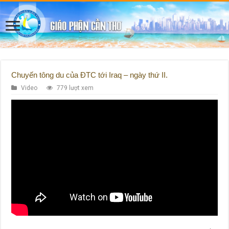
Chuyến tông du của ĐTC tới Iraq – ngày thứ II.
Video
779 lượt xem