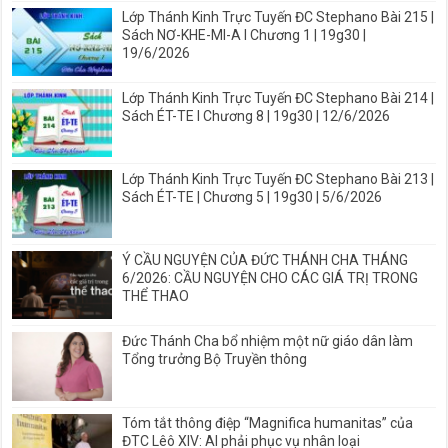
Lớp Thánh Kinh Trực Tuyến ĐC Stephano Bài 215 |
Sách NƠ-KHE-MI-A I Chương 1 | 19g30 |
19/6/2026
Lớp Thánh Kinh Trực Tuyến ĐC Stephano Bài 214 |
Sách ÉT-TE I Chương 8 | 19g30 | 12/6/2026
Lớp Thánh Kinh Trực Tuyến ĐC Stephano Bài 213 |
Sách ÉT-TE | Chương 5 | 19g30 | 5/6/2026
Ý CẦU NGUYỆN CỦA ĐỨC THÁNH CHA THÁNG
6/2026: CẦU NGUYỆN CHO CÁC GIÁ TRỊ TRONG
THỂ THAO
Đức Thánh Cha bổ nhiệm một nữ giáo dân làm
Tổng trưởng Bộ Truyền thông
Tóm tắt thông điệp “Magnifica humanitas” của
ĐTC Lêô XIV: AI phải phục vụ nhân loại