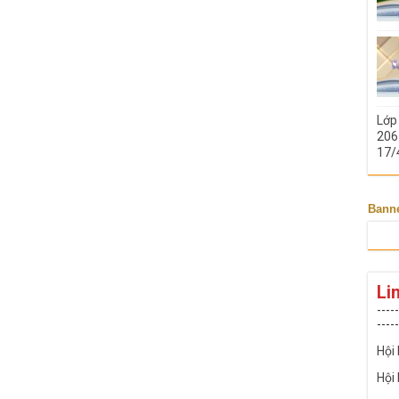
Lớp
206 
17/
Bann
Li
-----
-----
Hội
Hội