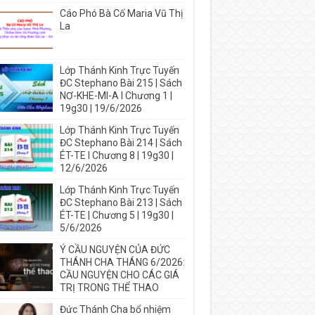
Cáo Phó Bà Cố Maria Vũ Thị
La
Lớp Thánh Kinh Trực Tuyến
ĐC Stephano Bài 215 | Sách
NƠ-KHE-MI-A I Chương 1 |
19g30 | 19/6/2026
Lớp Thánh Kinh Trực Tuyến
ĐC Stephano Bài 214 | Sách
ÉT-TE I Chương 8 | 19g30 |
12/6/2026
Lớp Thánh Kinh Trực Tuyến
ĐC Stephano Bài 213 | Sách
ÉT-TE | Chương 5 | 19g30 |
5/6/2026
Ý CẦU NGUYỆN CỦA ĐỨC
THÁNH CHA THÁNG 6/2026:
CẦU NGUYỆN CHO CÁC GIÁ
TRỊ TRONG THỂ THAO
Đức Thánh Cha bổ nhiệm