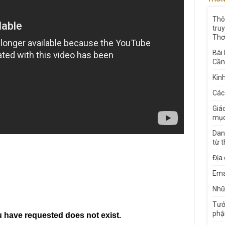
Thô
tru
Thơ
Bài
Cần
Kin
Các
Giá
mục
Dan
từ 
Địa
Ema
Nhữn
Tưở
phậ