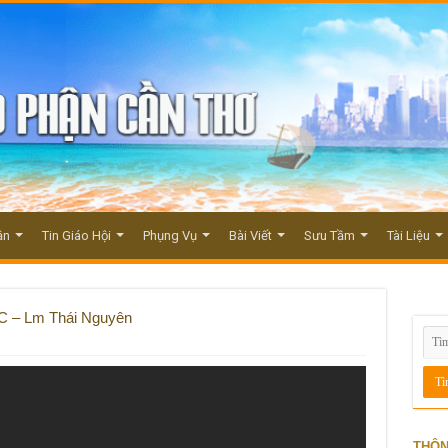
ận
Tin Giáo Hội
Phụng Vụ
Bài Viết
Sưu Tầm
Tài Liệu
C – Lm Thái Nguyên
THÔN