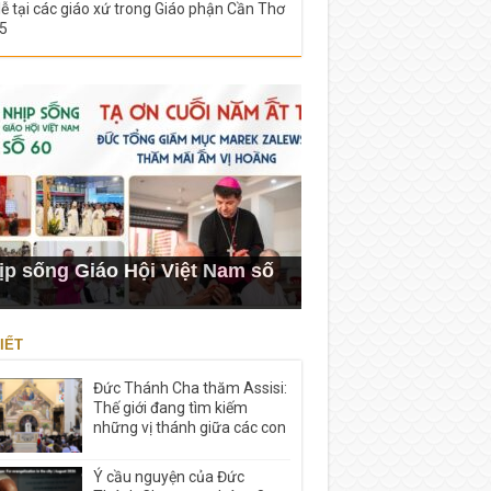
lễ tại các giáo xứ trong Giáo phận Cần Thơ
5
ịp sống Giáo Hội Việt Nam số
IẾT
Đức Thánh Cha thăm Assisi:
Thế giới đang tìm kiếm
những vị thánh giữa các con
Ý cầu nguyện của Đức