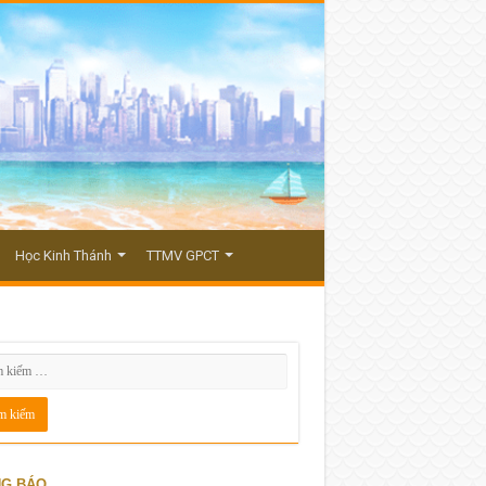
Học Kinh Thánh
TTMV GPCT
G BÁO