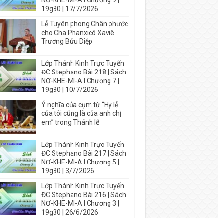
NƠ-KHE-MI-A I Chương 9 |
19g30 | 17/7/2026
Lễ Tuyên phong Chân phước
cho Cha Phanxicô Xaviê
Trương Bửu Diệp
Lớp Thánh Kinh Trực Tuyến
ĐC Stephano Bài 218 | Sách
NƠ-KHE-MI-A I Chương 7 |
19g30 | 10/7/2026
Ý nghĩa của cụm từ “Hy lễ
của tôi cũng là của anh chị
em” trong Thánh lễ
Lớp Thánh Kinh Trực Tuyến
ĐC Stephano Bài 217 | Sách
NƠ-KHE-MI-A I Chương 5 |
19g30 | 3/7/2026
Lớp Thánh Kinh Trực Tuyến
ĐC Stephano Bài 216 | Sách
NƠ-KHE-MI-A I Chương 3 |
19g30 | 26/6/2026