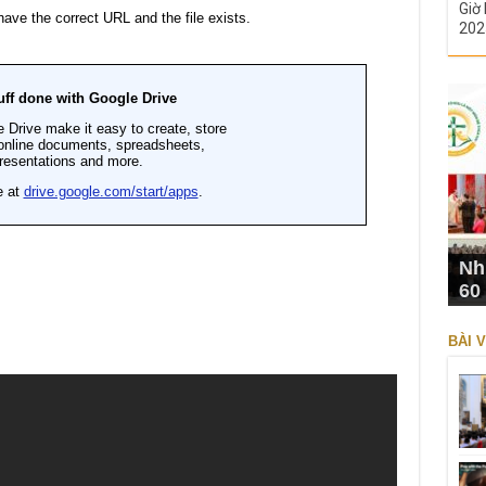
Giờ 
202
Nh
60
BÀI V