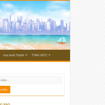
Học Kinh Thánh
TTMV GPCT
G BÁO