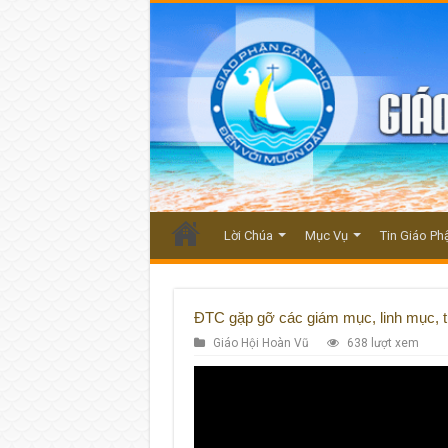
Lời Chúa
Mục Vụ
Tin Giáo Ph
ĐTC gặp gỡ các giám mục, linh mục, t
Giáo Hội Hoàn Vũ
638 lượt xem