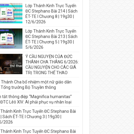
Lớp Thánh Kinh Trực Tuyến
ĐC Stephano Bài 214 | Sách
ÉT-TE I Chương 8 | 19g30 |
12/6/2026
Lớp Thánh Kinh Trực Tuyến
ĐC Stephano Bài 213 | Sách
ÉT-TE | Chương 5 | 19g30 |
5/6/2026
Ý CẦU NGUYỆN CỦA ĐỨC
THÁNH CHA THÁNG 6/2026:
CẦU NGUYỆN CHO CÁC GIÁ
TRỊ TRONG THỂ THAO
 Thánh Cha bổ nhiệm một nữ giáo dân
 Tổng trưởng Bộ Truyền thông
 tắt thông điệp “Magnifica humanitas”
ĐTC Lêô XIV: AI phải phục vụ nhân loại
 Thánh Kinh Trực Tuyến ĐC Stephano Bài
| Sách ÉT-TE I Chương 3 | 19g30 |
5/2026
 Thánh Kinh Trực Tuyến ĐC Stephano Bài