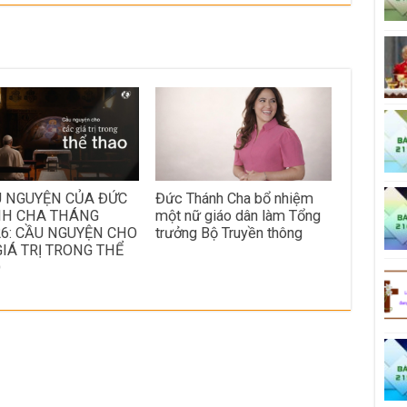
U NGUYỆN CỦA ĐỨC
Đức Thánh Cha bổ nhiệm
H CHA THÁNG
một nữ giáo dân làm Tổng
26: CẦU NGUYỆN CHO
trưởng Bộ Truyền thông
GIÁ TRỊ TRONG THỂ
O