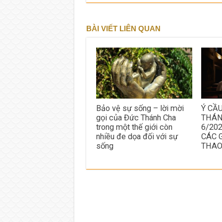
BÀI VIẾT LIÊN QUAN
Bảo vệ sự sống – lời mời
Ý CẦ
gọi của Đức Thánh Cha
THÁN
trong một thế giới còn
6/20
nhiều đe dọa đối với sự
CÁC 
sống
THA