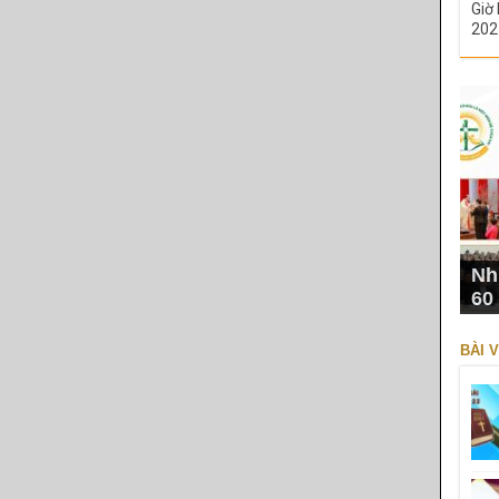
Giờ 
202
Nh
60
BÀI V