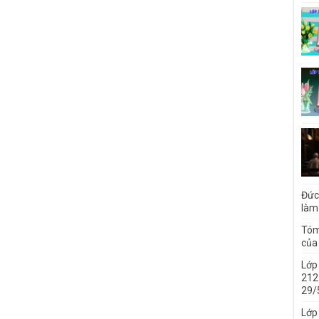
Đức
làm
Tóm
của 
Lớp
212 
29/
Lớp