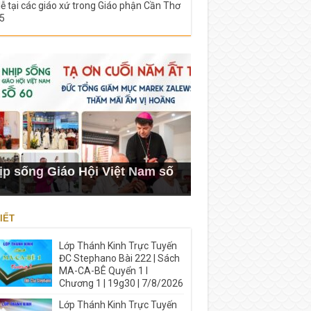
lễ tại các giáo xứ trong Giáo phận Cần Thơ
5
ịp sống Giáo Hội Việt Nam số
IẾT
Lớp Thánh Kinh Trực Tuyến
ĐC Stephano Bài 222 | Sách
MA-CA-BÊ Quyển 1 I
Chương 1 | 19g30 | 7/8/2026
Lớp Thánh Kinh Trực Tuyến