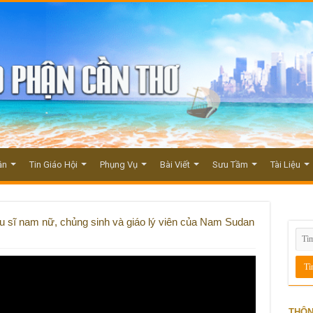
ận
Tin Giáo Hội
Phụng Vụ
Bài Viết
Sưu Tầm
Tài Liệu
u sĩ nam nữ, chủng sinh và giáo lý viên của Nam Sudan
THÔN