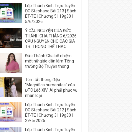
Lớp Thánh Kinh Trực Tuyến
ĐC Stephano Bài 213 | Sách
ÉT-TE | Chương 5 | 19g30 |
5/6/2026
Ý CẦU NGUYỆN CỦA ĐỨC
THÁNH CHA THÁNG 6/2026:
CẦU NGUYỆN CHO CÁC GIÁ
TRỊ TRONG THỂ THAO
Đức Thánh Cha bổ nhiệm
một nữ giáo dân làm Tổng
trưởng Bộ Truyền thông
Tóm tắt thông điệp
“Magnifica humanitas” của
ĐTC Lêô XIV: AI phải phục vụ
nhân loại
Lớp Thánh Kinh Trực Tuyến
ĐC Stephano Bài 212 | Sách
ÉT-TE I Chương 3 | 19g30 |
29/5/2026
Lớp Thánh Kinh Trực Tuyến