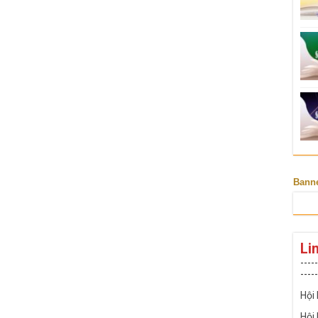
Bann
Li
-----
-----
Hội
Hội