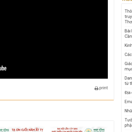
Thô
tru
Thơ
Bài
Cần
Kin
Các
Giá
mục
Dan
từ 
print
Địa
Ema
Nhữn
Tưở
phậ