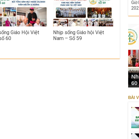
Giờ 
202
sống Giáo Hội Việt
Nhịp sống Giáo hội Việt
số 60
Nam – Số 59
Nh
60
BÀI V