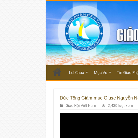
Lời Chúa
Mục Vụ
Tin Giáo Ph
Đức Tổng Giám mục Giuse Nguyễn Nă
Giáo Hội Việt Nam
2,430 lượt xem