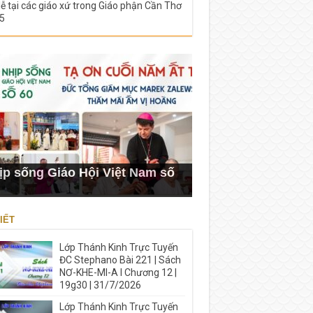
lễ tại các giáo xứ trong Giáo phận Cần Thơ
5
ịp sống Giáo Hội Việt Nam số
IẾT
Lớp Thánh Kinh Trực Tuyến
ĐC Stephano Bài 221 | Sách
NƠ-KHE-MI-A I Chương 12 |
19g30 | 31/7/2026
Lớp Thánh Kinh Trực Tuyến