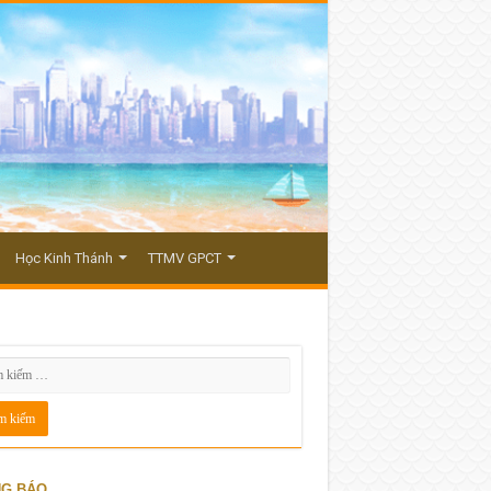
Học Kinh Thánh
TTMV GPCT
G BÁO