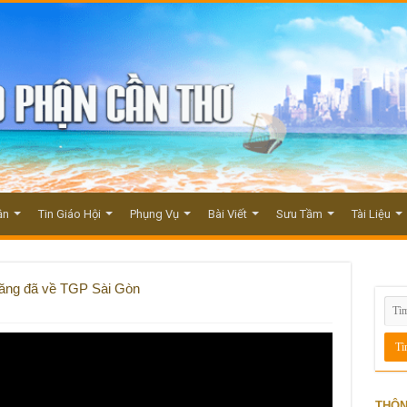
ận
Tin Giáo Hội
Phụng Vụ
Bài Viết
Sưu Tầm
Tài Liệu
ng đã về TGP Sài Gòn
THÔN