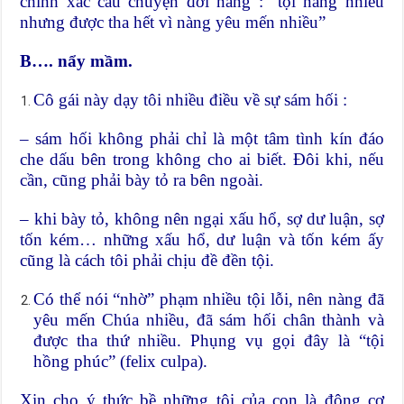
chính xác câu chuyện đời nàng : “tội nàng nhiều
nhưng được tha hết vì nàng yêu mến nhiều”
B…. nẩy mầm.
Cô gái này dạy tôi nhiều điều về sự sám hối :
– sám hối không phải chỉ là một tâm tình kín đáo
che dấu bên trong không cho ai biết. Đôi khi, nếu
cần, cũng phải bày tỏ ra bên ngoài.
– khi bày tỏ, không nên ngại xấu hổ, sợ dư luận, sợ
tốn kém… những xấu hổ, dư luận và tốn kém ấy
cũng là cách tôi phải chịu đề đền tội.
Có thể nói “nhờ” phạm nhiều tội lỗi, nên nàng đã
yêu mến Chúa nhiều, đã sám hối chân thành và
được tha thứ nhiều. Phụng vụ gọi đây là “tội
hồng phúc” (felix culpa).
Xin cho ý thức bề những tội của con là động cơ