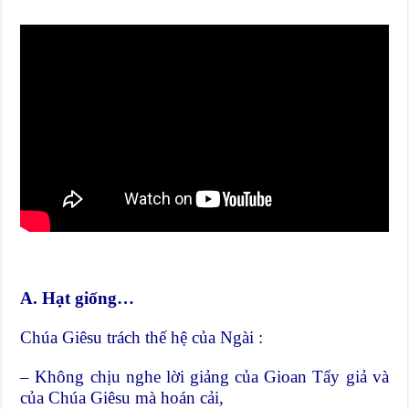
A. Hạt giống…
Chúa Giêsu trách thế hệ của Ngài :
– Không chịu nghe lời giảng của Gioan Tẩy giả và
của Chúa Giêsu mà hoán cải,