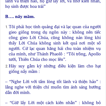
lành và thiện hảo, họ giữ lấy lời, và nhờ kiên nhẫn,
họ sinh được hoa trái”
B…. nẩy mầm.
Tôi phải học tính quảng đại và lạc quan của người
gieo giống trong dụ ngôn này : không nên tiếc
công gieo Lời Chúa, cũng không nản lòng khi
thấy Lời Chúa không sinh kết quả nơi một số
người. Cứ lạc quan hăng hái chu toàn nhiệm vụ
của mình, như Thánh Phaolô : “Tôi trồng, Apollo
tưới, Thiên Chúa cho mọc lên”.
Hãy suy gẫm kỹ những điều kiện làm cho hạt
giống nẩy mầm :
– “Nghe Lời với tấm lòng tốt lành và thiện hảo” :
lắng nghe với thiện chí muốn tìm ánh sáng hướng
dẫn đời mình.
– “Giữ lấy Lời một cách kiên nhẫn” : không bỏ