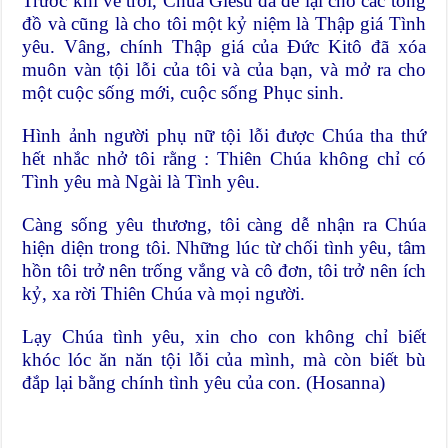
Trước khi về trời, Chúa Giêsu đã để lại cho các tông
đồ và cũng là cho tôi một kỷ niệm là Thập giá Tình
yêu. Vâng, chính Thập giá của Đức Kitô đã xóa
muôn vàn tội lỗi của tôi và của bạn, và mở ra cho
một cuộc sống mới, cuộc sống Phục sinh.
Hình ảnh người phụ nữ tội lỗi được Chúa tha thứ
hết nhắc nhở tôi rằng : Thiên Chúa không chỉ có
Tình yêu mà Ngài là Tình yêu.
Càng sống yêu thương, tôi càng dễ nhận ra Chúa
hiện diện trong tôi. Những lúc từ chối tình yêu, tâm
hồn tôi trở nên trống vắng và cô đơn, tôi trở nên ích
kỷ, xa rời Thiên Chúa và mọi người.
Lạy Chúa tình yêu, xin cho con không chỉ biết
khóc lóc ăn năn tội lỗi của mình, mà còn biết bù
đắp lại bằng chính tình yêu của con. (Hosanna)