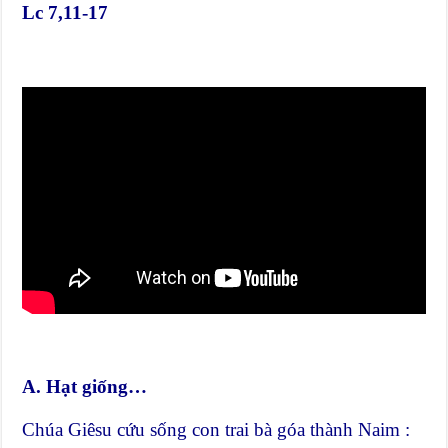
Lc 7,11-17
A. Hạt giống…
Chúa Giêsu cứu sống con trai bà góa thành Naim :