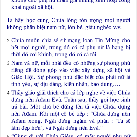
khai ngoài xã hội.
Ta hãy học cùng Chúa lòng tôn trọng mọi người
không phân biệt nam nữ, lớn bé, giàu nghèo v.v.
Chúa muốn chia sẻ sứ mạng loan Tin Mừng cho
hết mọi người, trong đó có cả phụ nữ là hạng bị
thời đó coi khinh, trong đó có cả tôi.
Nam và nữ, mỗi phái đều có những sự phong phú
riêng để đóng góp vào việc xây dựng xã hội và
Giáo Hội. Sự phong phú đặc biệt của phái nữ là
tình yêu, sự dịu dàng, kiên nhẫn, bao dung….
Thầy giáo giải thích cho cả lớp nghe về việc Chúa
dựng nên Ađam Evà. Tuần sau, thầy gọi học sinh
trả bài. Một chú bé đứng lên tả việc Chúa dựng
nên Ađam. Rồi một cô bé tiếp : “Chúa dựng nên
Ađam xong, Ngài đứng ngắm và phán : ‘Ta sẽ
làm đẹp hơn’, và Ngài dựng nên Evà.”
“Cùng đi với Chúa Giêsu, có mấy người phụ nữ