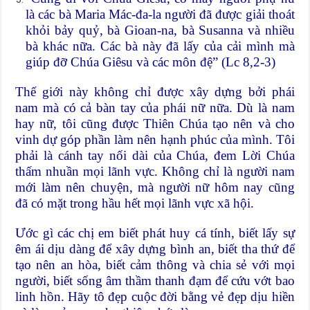
là các bà Maria Mác-đa-la người đã được giải thoát
khỏi bảy quỷ, bà Gioan-na, bà Susanna và nhiều
bà khác nữa. Các bà này đã lấy của cải mình mà
giúp đỡ Chúa Giêsu và các môn đệ” (Lc 8,2-3)
Thế giới này không chỉ được xây dựng bởi phái
nam mà có cả bàn tay của phái nữ nữa. Dù là nam
hay nữ, tôi cũng được Thiên Chúa tạo nên và cho
vinh dự góp phần làm nên hạnh phúc của mình. Tôi
phải là cánh tay nối dài của Chúa, đem Lời Chúa
thấm nhuần mọi lãnh vực. Không chỉ là người nam
mới làm nên chuyện, mà người nữ hôm nay cũng
đã có mặt trong hầu hết mọi lãnh vực xã hội.
Ước gì các chị em biết phát huy cá tính, biết lấy sự
êm ái dịu dàng để xây dựng bình an, biết tha thứ để
tạo nên an hòa, biết cảm thông và chia sẻ với mọi
người, biết sống âm thầm thanh đạm để cứu vớt bao
linh hồn. Hãy tô đẹp cuộc đời bằng vẻ đẹp dịu hiền