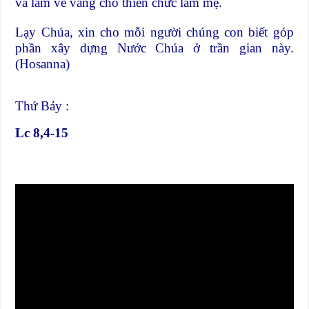
và làm vẻ vang cho thiên chức làm mẹ.
Lạy Chúa, xin cho mỗi người chúng con biết góp
phần xây dựng Nước Chúa ở trần gian này.
(Hosanna)
Thứ Bảy :
Lc 8,4-15