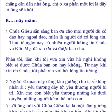
chẳng cần đến nhà ông, chỉ ở xa phán một lời là đầy
tớ ông sẽ khỏi.
B…. nẩy mầm.
Chúa Giêsu sẵn sàng ban ơn cho mọi người dù có
đạo hay ngoại đạo, miễn là người đó có lòng tin.
Thực tế ngày nay có nhiều người lương tin Chúa
và Đức Mẹ, đã xin ơn và được ban cho.
Phần tôi, lắm khi tôi vừa xin vừa hồ nghi không
biết sẽ được Chúa ban ơn hay không. Từ nay khi
xin ơn Chúa, tôi phải xin với hết lòng tin tưởng.
Người sĩ quan này cũng làm gương cho ta về lòng
nhân ái : yêu thương đầy tớ, yêu thương người bị
trị. Xin cho con biết yêu thương những kẻ dưới
quyền, những người kém thế hơn con.
Lời ông nói với Chúa Giêsu lại là một tấm gương
khác về cách cầu nguyện khiêm tốn. Khi tôi cầu