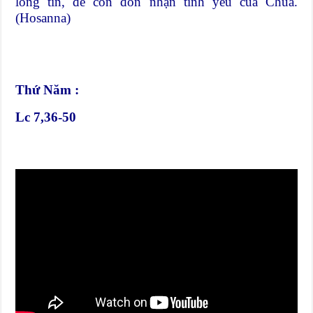
lòng tin, để con đón nhận tình yêu của Chúa.
(Hosanna)
Thứ Năm :
Lc 7,36-50