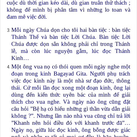
cuộc dù thời gian kéo dài, dù gian truân thử thách ;
không để mình bị phân tâm vì những lo toan và
đam mê việc đời.
Mỗi ngày Chúa dọn cho tôi hai bàn tiệc : bàn tiệc
Thánh Thể và bàn tiệc Lời Chúa. Bàn tiệc Lời
Chúa được dọn sẵn không phải chỉ trong Thánh
lễ, mà còn lúc nguyện gẫm, lúc đọc Thánh
Kinh…
Một ông vua nọ có thói quen mỗi ngày nghe một
đoạn trong kinh Bagayad Gita. Người phụ trách
việc đọc kinh này là một nhà sư đạo đức, thông
thái. Cứ mỗi lần đọc xong một đoạn kinh, ông lại
dùng đến kiến thức uyên bác của mình để giải
thích cho vua nghe. Và ngày nào ông cũng đặt
câu hỏi ”Bệ hạ có hiểu những gì thần vừa dẫn giải
không ?”. Nhưng lần nào nhà vua cũng chỉ trả lời
”Khanh nên hỏi điều đó với khanh trước đã”…
Ngày nọ, giữa lúc đọc kinh, ông bỗng được giác
ngộ và nhận ra tất cả mọi sự đều là hão huyền.