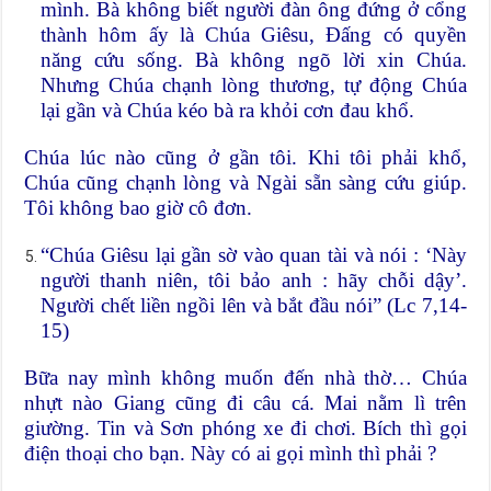
mình. Bà không biết người đàn ông đứng ở cổng
thành hôm ấy là Chúa Giêsu, Đấng có quyền
năng cứu sống. Bà không ngõ lời xin Chúa.
Nhưng Chúa chạnh lòng thương, tự động Chúa
lại gần và Chúa kéo bà ra khỏi cơn đau khổ.
Chúa lúc nào cũng ở gần tôi. Khi tôi phải khổ,
Chúa cũng chạnh lòng và Ngài sẵn sàng cứu giúp.
Tôi không bao giờ cô đơn.
“Chúa Giêsu lại gần sờ vào quan tài và nói : ‘Này
người thanh niên, tôi bảo anh : hãy chỗi dậy’.
Người chết liền ngồi lên và bắt đầu nói” (Lc 7,14-
15)
Bữa nay mình không muốn đến nhà thờ… Chúa
nhựt nào Giang cũng đi câu cá. Mai nằm lì trên
giường. Tin và Sơn phóng xe đi chơi. Bích thì gọi
điện thoại cho bạn. Này có ai gọi mình thì phải ?