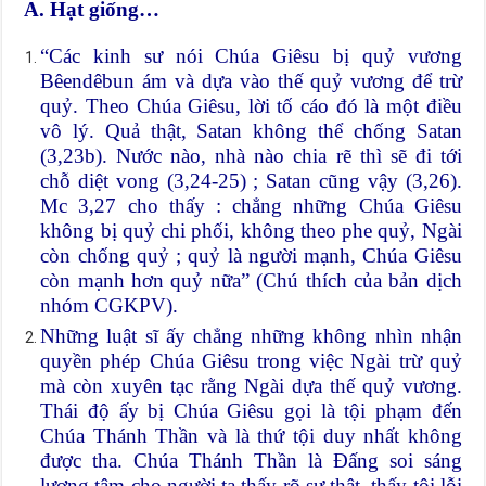
A. Hạt giống…
“Các kinh sư nói Chúa Giêsu bị quỷ vương
Bêendêbun ám và dựa vào thế quỷ vương để trừ
quỷ. Theo Chúa Giêsu, lời tố cáo đó là một điều
vô lý. Quả thật, Satan không thể chống Satan
(3,23b). Nước nào, nhà nào chia rẽ thì sẽ đi tới
chỗ diệt vong (3,24-25) ; Satan cũng vậy (3,26).
Mc 3,27 cho thấy : chẳng những Chúa Giêsu
không bị quỷ chi phối, không theo phe quỷ, Ngài
còn chống quỷ ; quỷ là người mạnh, Chúa Giêsu
còn mạnh hơn quỷ nữa” (Chú thích của bản dịch
nhóm CGKPV).
Những luật sĩ ấy chẳng những không nhìn nhận
quyền phép Chúa Giêsu trong việc Ngài trừ quỷ
mà còn xuyên tạc rằng Ngài dựa thế quỷ vương.
Thái độ ấy bị Chúa Giêsu gọi là tội phạm đến
Chúa Thánh Thần và là thứ tội duy nhất không
được tha. Chúa Thánh Thần là Đấng soi sáng
lương tâm cho người ta thấy rõ sự thật, thấy tội lỗi