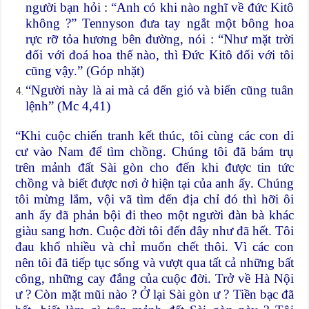
người bạn hỏi : “Anh có khi nào nghĩ về đức Kitô
không ?” Tennyson đưa tay ngắt một bông hoa
rực rỡ tỏa hương bên đường, nói : “Như mặt trời
đối với đoá hoa thế nào, thì Đức Kitô đối với tôi
cũng vậy.” (Góp nhặt)
“Người này là ai mà cả đến gió và biển cũng tuân
lệnh” (Mc 4,41)
“Khi cuộc chiến tranh kết thúc, tôi cùng các con di
cư vào Nam để tìm chồng. Chúng tôi đã bám trụ
trên mảnh đất Sài gòn cho đến khi được tin tức
chồng và biết được nơi ở hiện tại của anh ấy. Chúng
tôi mừng lắm, vội vã tìm đến địa chỉ đó thì hỡi ôi
anh ấy đã phản bội đi theo một người đàn bà khác
giàu sang hơn. Cuộc đời tôi đến đây như đã hết. Tôi
đau khổ nhiều và chỉ muốn chết thôi. Vì các con
nên tôi đã tiếp tục sống và vượt qua tất cả những bất
công, những cay đắng của cuộc đời. Trở về Hà Nội
ư ? Còn mặt mũi nào ? Ở lại Sài gòn ư ? Tiền bạc đã