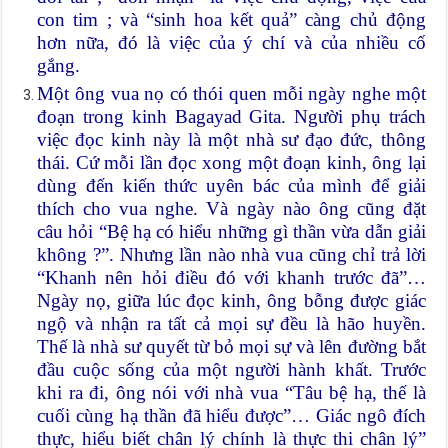
con tim ; và “sinh hoa kết quả” càng chủ động
hơn nữa, đó là việc của ý chí và của nhiều cố
gắng.
Một ông vua nọ có thói quen mỗi ngày nghe một
đoạn trong kinh Bagayad Gita. Người phụ trách
việc đọc kinh này là một nhà sư đạo đức, thông
thái. Cứ mỗi lần đọc xong một đoạn kinh, ông lại
dùng đến kiến thức uyên bác của mình để giải
thích cho vua nghe. Và ngày nào ông cũng đặt
câu hỏi “Bệ hạ có hiểu những gì thần vừa dẫn giải
không ?”. Nhưng lần nào nhà vua cũng chỉ trả lời
“Khanh nên hỏi điều đó với khanh trước đã”…
Ngày nọ, giữa lúc đọc kinh, ông bỗng được giác
ngộ và nhận ra tất cả mọi sự đều là hão huyền.
Thế là nhà sư quyết từ bỏ mọi sự và lên đường bắt
đầu cuộc sống của một người hành khất. Trước
khi ra đi, ông nói với nhà vua “Tâu bệ hạ, thế là
cuối cùng hạ thần đã hiểu được”… Giác ngô đích
thực, hiểu biết chân lý chính là thực thi chân lý”