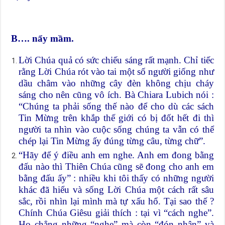
B…. nẩy mầm.
Lời Chúa quả có sức chiếu sáng rất mạnh. Chỉ tiếc
rằng Lời Chúa rót vào tai một số người giống như
dầu châm vào những cây đèn không chịu cháy
sáng cho nên cũng vô ích. Bà Chiara Lubich nói :
“Chúng ta phải sống thế nào để cho dù các sách
Tin Mừng trên khắp thế giới có bị đốt hết đi thì
người ta nhìn vào cuộc sống chúng ta vẫn có thể
chép lại Tin Mừng ấy đúng từng câu, từng chữ”.
“Hãy để ý điều anh em nghe. Anh em đong bằng
đấu nào thì Thiên Chúa cũng sẽ đong cho anh em
bằng đấu ấy” : nhiều khi tôi thấy có những người
khác đã hiểu và sống Lời Chúa một cách rất sâu
sắc, rồi nhìn lại mình mà tự xấu hổ. Tại sao thế ?
Chính Chúa Giêsu giải thích : tại vì “cách nghe”.
Họ chẳng những “nghe” mà còn “đón nhận” và