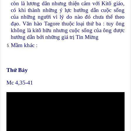
còn là lương dân nhưng thiện cảm với Kitô giáo,
có khi thành những ý lực hướng dẫn cuộc sống
của những người vì lý do nào đó chưa thể theo
đạo. Văn hào Tagore thuộc loại thứ ba : tuy ông
không là kitô hữu nhưng cuộc sống của ông được
hướng dẫn bởi những giá trị Tin Mừng
Mầm khác :
Thứ Bảy
Mc 4,35-41