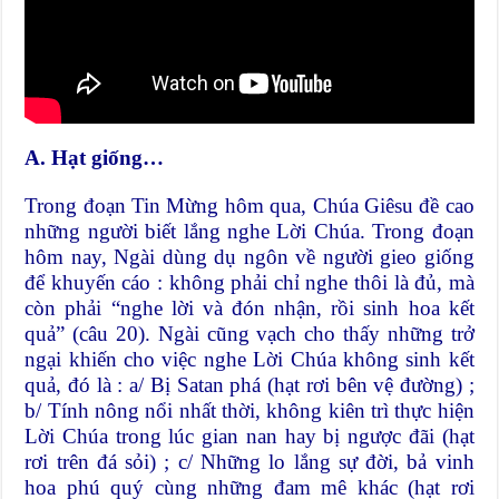
A. Hạt giống…
Trong đoạn Tin Mừng hôm qua, Chúa Giêsu đề cao
những người biết lắng nghe Lời Chúa. Trong đoạn
hôm nay, Ngài dùng dụ ngôn về người gieo giống
để khuyến cáo : không phải chỉ nghe thôi là đủ, mà
còn phải “nghe lời và đón nhận, rồi sinh hoa kết
quả” (câu 20). Ngài cũng vạch cho thấy những trở
ngại khiến cho việc nghe Lời Chúa không sinh kết
quả, đó là : a/ Bị Satan phá (hạt rơi bên vệ đường) ;
b/ Tính nông nổi nhất thời, không kiên trì thực hiện
Lời Chúa trong lúc gian nan hay bị ngược đãi (hạt
rơi trên đá sỏi) ; c/ Những lo lắng sự đời, bả vinh
hoa phú quý cùng những đam mê khác (hạt rơi