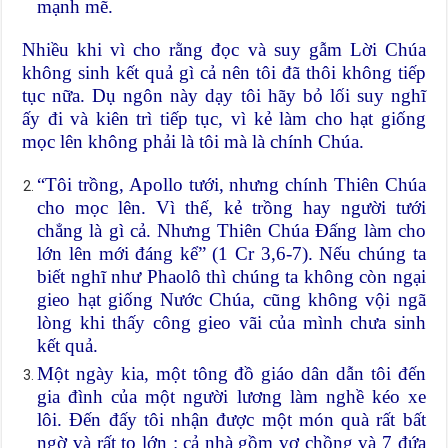
mạnh mẽ.
Nhiều khi vì cho rằng đọc và suy gẫm Lời Chúa
không sinh kết quả gì cả nên tôi đã thôi không tiếp
tục nữa. Dụ ngôn này dạy tôi hãy bỏ lối suy nghĩ
ấy đi và kiên trì tiếp tục, vì kẻ làm cho hạt giống
mọc lên không phải là tôi mà là chính Chúa.
“Tôi trồng, Apollo tưới, nhưng chính Thiên Chúa
cho mọc lên. Vì thế, kẻ trồng hay người tưới
chẳng là gì cả. Nhưng Thiên Chúa Đấng làm cho
lớn lên mới đáng kể” (1 Cr 3,6-7). Nếu chúng ta
biết nghĩ như Phaolô thì chúng ta không còn ngại
gieo hạt giống Nước Chúa, cũng không vội ngã
lòng khi thấy công gieo vãi của mình chưa sinh
kết quả.
Một ngày kia, một tông đồ giáo dân dẫn tôi đến
gia đình của một người lương làm nghề kéo xe
lôi. Đến đấy tôi nhận được một món quà rất bất
ngờ và rất to lớn : cả nhà gồm vợ chồng và 7 đứa