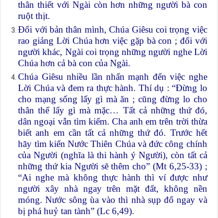
thân thiết với Ngài còn hơn những người bà con
ruột thịt.
Đối với bản thân mình, Chúa Giêsu coi trọng việc
rao giảng Lời Chúa hơn việc gặp bà con ; đối với
người khác, Ngài coi trọng những người nghe Lời
Chúa hơn cả bà con của Ngài.
Chúa Giêsu nhiều lần nhấn mạnh đến việc nghe
Lời Chúa và đem ra thực hành. Thí dụ : “Đừng lo
cho mạng sống lấy gì mà ăn ; cũng đừng lo cho
thân thể lấy gì mà mặc… Tất cả những thứ đó,
dân ngoại vẫn tìm kiếm. Cha anh em trên trời thừa
biết anh em cần tất cả những thứ đó. Trước hết
hãy tìm kiến Nước Thiên Chúa và đức công chính
của Người (nghĩa là thi hành ý Người), còn tất cả
những thứ kia Người sẽ thêm cho” (Mt 6,25-33) ;
“Ai nghe mà không thực hành thì ví được như
người xây nhà ngay trên mặt đất, không nền
móng. Nước sông ùa vào thì nhà sụp đổ ngay và
bị phá huỷ tan tành” (Lc 6,49).