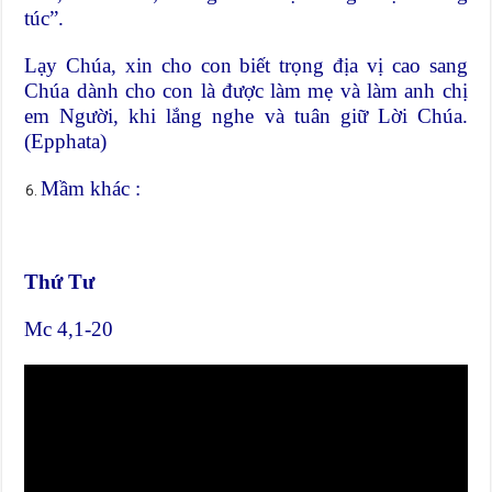
túc”.
Lạy Chúa, xin cho con biết trọng địa vị cao sang
Chúa dành cho con là được làm mẹ và làm anh chị
em Người, khi lắng nghe và tuân giữ Lời Chúa.
(Epphata)
Mầm khác :
Thứ Tư
Mc 4,1-20