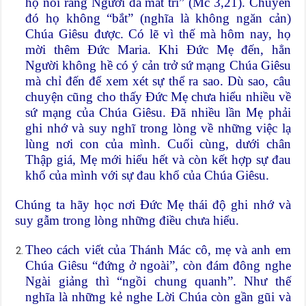
họ nói rằng Người đã mất trí” (Mc 3,21). Chuyến
đó họ không “bắt” (nghĩa là không ngăn cản)
Chúa Giêsu được. Có lẽ vì thế mà hôm nay, họ
mời thêm Đức Maria. Khi Đức Mẹ đến, hẳn
Người không hề có ý cản trở sứ mạng Chúa Giêsu
mà chỉ đến để xem xét sự thể ra sao. Dù sao, câu
chuyện cũng cho thấy Đức Mẹ chưa hiểu nhiều về
sứ mạng của Chúa Giêsu. Đã nhiều lần Mẹ phải
ghi nhớ và suy nghĩ trong lòng về những việc lạ
lùng nơi con của mình. Cuối cùng, dưới chân
Thập giá, Mẹ mới hiểu hết và còn kết hợp sự đau
khổ của mình với sự đau khổ của Chúa Giêsu.
Chúng ta hãy học nơi Đức Mẹ thái độ ghi nhớ và
suy gẫm trong lòng những điều chưa hiểu.
Theo cách viết của Thánh Mác cô, mẹ và anh em
Chúa Giêsu “đứng ở ngoài”, còn đám đông nghe
Ngài giảng thì “ngồi chung quanh”. Như thế
nghĩa là những kẻ nghe Lời Chúa còn gần gũi và