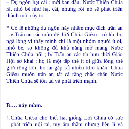
– Dụ ngôn hạt cải : mới ban đầu, Nước Thiên Chúa
rất nhỏ bé như hạt cải, nhưng rồi nó sẽ phát triển
thành một cây to.
* Có lẽ những dụ ngôn này nhằm mục đích trấn an
: a/ Trấn an các môn đệ thời Chúa Giêsu : có lúc họ
ngã lòng vì thấy mình chỉ là một nhóm người ít oi,
nhỏ bé, sợ không đủ khả năng mở mang Nước
Thiên Chúa nổi ; b/ Trấn an các tín hữu thời Giáo
Hội sơ khai : họ là một tập thể ít oi giữa lòng thế
giới rộng lớn, họ lại gặp rất nhiều khó khăn. Chúa
Giêsu muốn trấn an tất cả rằng chắc chắn Nước
Thiên Chúa sẽ tồn tại và phát triển mạnh.
B…. nẩy mầm.
Chúa Giêsu cho biết hạt giống Lời Chúa có sức
phát triển nội tại, tuy âm thầm nhưng liên lỉ và