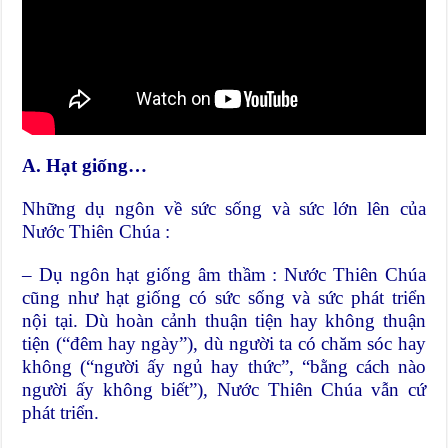
A. Hạt giống…
Những dụ ngôn về sức sống và sức lớn lên của
Nước Thiên Chúa :
– Dụ ngôn hạt giống âm thầm : Nước Thiên Chúa
cũng như hạt giống có sức sống và sức phát triển
nội tại. Dù hoàn cảnh thuận tiện hay không thuận
tiện (“đêm hay ngày”), dù người ta có chăm sóc hay
không (“người ấy ngủ hay thức”, “bằng cách nào
người ấy không biết”), Nước Thiên Chúa vẫn cứ
phát triển.