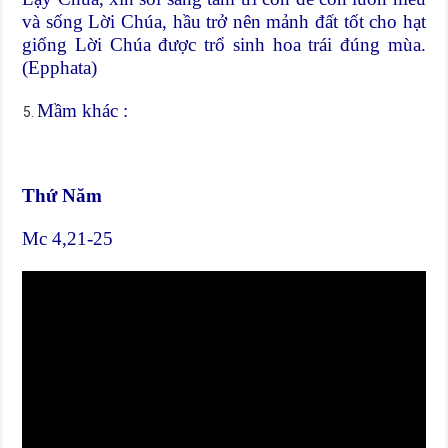
và sống Lời Chúa, hầu trở nên mảnh đất tốt cho hạt
giống Lời Chúa được trổ sinh hoa trái đúng mùa.
(Epphata)
Mầm khác :
Thứ Năm
Mc 4,21-25