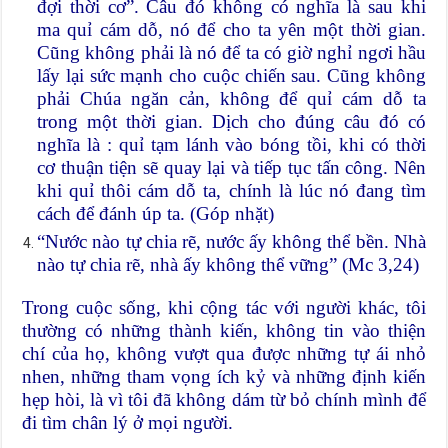
đợi thời cơ”. Câu đó không có nghĩa là sau khi
ma quỉ cám dỗ, nó để cho ta yên một thời gian.
Cũng không phải là nó để ta có giờ nghỉ ngơi hầu
lấy lại sức mạnh cho cuộc chiến sau. Cũng không
phải Chúa ngăn cản, không để quỉ cám dỗ ta
trong một thời gian. Dịch cho đúng câu đó có
nghĩa là : quỉ tạm lánh vào bóng tồi, khi có thời
cơ thuận tiện sẽ quay lại và tiếp tục tấn công. Nên
khi quỉ thôi cám dỗ ta, chính là lúc nó đang tìm
cách để đánh úp ta. (Góp nhặt)
“Nước nào tự chia rẽ, nước ấy không thể bền. Nhà
nào tự chia rẽ, nhà ấy không thể vững” (Mc 3,24)
Trong cuộc sống, khi cộng tác với người khác, tôi
thường có những thành kiến, không tin vào thiện
chí của họ, không vượt qua được những tự ái nhỏ
nhen, những tham vọng ích kỷ và những định kiến
hẹp hòi, là vì tôi đã không dám từ bỏ chính mình để
đi tìm chân lý ở mọi người.