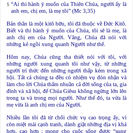
“Ai thi hành ý muốn của Thiên Chúa, người ấy là
anh em, chị em, là mẹ tôi” (Mc 3,35)
Bản thân là một kitô hữu, tôi đã thuộc về Đức Kitô.
Biết và thi hành ý muốn của Chúa, tôi sẽ là mẹ, là
anh chị em của Người. Vâng, Chúa đã nói với
những kẻ ngồi xung quanh Người như thế.
Hôm nay, Chúa cũng tha thiết nói với tôi, với
những người xung quanh tôi như vậy, từ những
người trí thức đến những người thấp kém trong xã
hội. Tất cả chúng ta đều có nhiệm vụ đón nhận và
làm cho lời Chúa thấm nhuần cả đời sống của ta, gia
đình và xã hội, để Chúa Giêsu không ngừng lớn lên
trong ta và trong mọi người. Như thế đó, ta vừa là
mẹ vừa là anh chị em của Người.
Nhiều lần tôi đã từ chối chức vụ cao trọng ấy, vì
còn miệt mài cạnh tranh, dành giật những địa vị khá
hơn, cao hơn ; mong cho cuộc sống được “sung