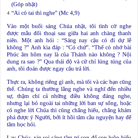
(Góp nhặt)
“Ai có tai thì nghe” (Mc 4,9)
Vào một buổi sáng Chúa nhật, tôi tình cờ nghe
được mẫu đối thoại sau giữa hai anh chàng thanh
niên. Một anh hỏi : “Sáng nay cậu có đi dự lễ
không ?” Anh kia đáp : “Có chứ”. “Thế có nhớ bài
Phúc âm hôm nay là của Thánh nào không ? Nội
dung ra sao ?” Qua thái độ và cử chỉ lúng túng của
anh, tôi đoán được ngay câu trả lời.
Thực ra, không riêng gì anh, mà tôi và các bạn cũng
thế. Chúng ta thường lắng nghe và nghĩ đến nhiều
sự, thậm chí cả những điều không đáng nghe,
nhưng lại bỏ ngoài tai những lời ban sự sống, hoặc
có nghe lời Chúa thì cũng chẳng hiểu, chẳng khám
phá được ý Người, bởi ít hồi tâm cầu nguyện hay để
tâm học hỏi.
Lạy Chúa, xin soi sáng tâm trí con để con luôn hiểu