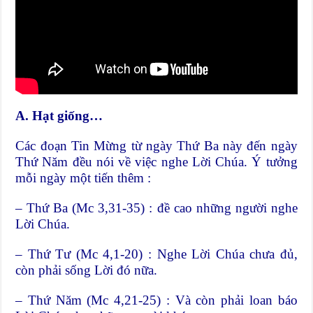
A. Hạt giống…
Các đoạn Tin Mừng từ ngày Thứ Ba này đến ngày
Thứ Năm đều nói về việc nghe Lời Chúa. Ý tưởng
mỗi ngày một tiến thêm :
– Thứ Ba (Mc 3,31-35) : đề cao những người nghe
Lời Chúa.
– Thứ Tư (Mc 4,1-20) : Nghe Lời Chúa chưa đủ,
còn phải sống Lời đó nữa.
– Thứ Năm (Mc 4,21-25) : Và còn phải loan báo