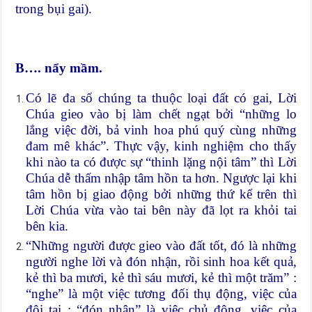
trong bụi gai).
B…. nẩy mầm.
Có lẽ đa số chúng ta thuộc loại đất có gai, Lời
Chúa gieo vào bị làm chết ngạt bởi “những lo
lắng việc đời, bả vinh hoa phú quý cùng những
đam mê khác”. Thực vậy, kinh nghiệm cho thấy
khi nào ta có được sự “thinh lặng nội tâm” thì Lời
Chúa dễ thấm nhập tâm hồn ta hơn. Ngược lại khi
tâm hồn bị giao động bởi những thứ kể trên thì
Lời Chúa vừa vào tai bên này đã lọt ra khỏi tai
bên kia.
“Những người được gieo vào đất tốt, đó là những
người nghe lời và đón nhận, rồi sinh hoa kết quả,
kẻ thì ba mươi, kẻ thì sáu mươi, kẻ thì một trăm” :
“nghe” là một việc tương đối thụ động, việc của
đôi tai ; “đón nhận” là việc chủ động, việc của