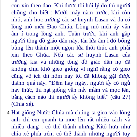
con xin theo đạo. Khi được tôi hỏi lý do thì người
chồng cho biết : Mười mấy năm trước, khi còn
nhỏ, anh học trường các sư huynh Lasan và đã có
lòng mộ mến Đạo Chúa. Lòng mộ mến ấy vẫn
âm ỉ trong lòng anh. Tuần trước, khi anh gặp
người tông đồ giáo dân này, tàn lửa âm ỉ đó bỗng
bùng lên thành một ngọn lửa thôi thúc anh phải
xin theo Chúa. Nếu các sư huynh Lasan của
trường kia và những tông đồ giáo dân nọ đã
không chịu khó gieo giống vì nghĩ rằng có gieo
cũng vô ích thì hôm nay tôi đã không gặt được
thành quả này. “Đêm hay ngày, người ấy có ngủ
hay thức, thì hạt giống vẫn nẩy mầm và mọc lên,
bằng cách nào thì người ấy không biết” (câu 27)
(Chia xẻ).
Hạt giống Nước Chúa mà chúng ta gieo vào lòng
anh chị em quanh ta mọc lên rất nhiều cách và
nhiều dạng : có thể thành những Kitô hữu như
chia xẻ phía trên, có thể thành những người tuy