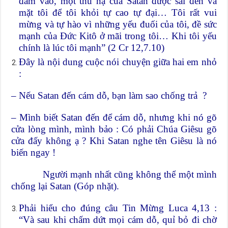
đâm vào, một thủ hạ của Satan được sai đến vả
mặt tôi để tôi khỏi tự cao tự đại… Tôi rất vui
mừng và tự hào vì những yếu đuối của tôi, đề sức
mạnh của Đức Kitô ở mãi trong tôi… Khi tôi yếu
chính là lúc tôi mạnh” (2 Cr 12,7.10)
Đây là nội dung cuộc nói chuyện giữa hai em nhỏ
:
– Nếu Satan đến cám dỗ, bạn làm sao chống trả ?
– Mình biết Satan đến để cám dỗ, nhưng khi nó gõ
cửa lòng mình, mình bảo : Có phải Chúa Giêsu gõ
cửa đấy không ạ ? Khi Satan nghe tên Giêsu là nó
biến ngay !
Người mạnh nhất cũng không thể một mình
chống lại Satan (Góp nhặt).
Phải hiểu cho đúng câu Tin Mừng Luca 4,13 :
“Và sau khi chấm dứt mọi cám dỗ, quỉ bỏ đi chờ