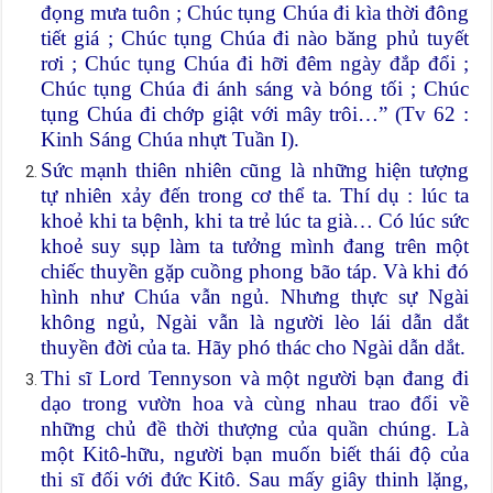
đọng mưa tuôn ; Chúc tụng Chúa đi kìa thời đông
tiết giá ; Chúc tụng Chúa đi nào băng phủ tuyết
rơi ; Chúc tụng Chúa đi hỡi đêm ngày đắp đổi ;
Chúc tụng Chúa đi ánh sáng và bóng tối ; Chúc
tụng Chúa đi chớp giật với mây trôi…” (Tv 62 :
Kinh Sáng Chúa nhựt Tuần I).
Sức mạnh thiên nhiên cũng là những hiện tượng
tự nhiên xảy đến trong cơ thể ta. Thí dụ : lúc ta
khoẻ khi ta bệnh, khi ta trẻ lúc ta già… Có lúc sức
khoẻ suy sụp làm ta tưởng mình đang trên một
chiếc thuyền gặp cuồng phong bão táp. Và khi đó
hình như Chúa vẫn ngủ. Nhưng thực sự Ngài
không ngủ, Ngài vẫn là người lèo lái dẫn dắt
thuyền đời của ta. Hãy phó thác cho Ngài dẫn dắt.
Thi sĩ Lord Tennyson và một người bạn đang đi
dạo trong vườn hoa và cùng nhau trao đổi về
những chủ đề thời thượng của quần chúng. Là
một Kitô-hữu, người bạn muốn biết thái độ của
thi sĩ đối với đức Kitô. Sau mấy giây thinh lặng,