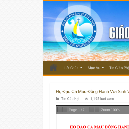
Lời Chúa
Mục Vụ
Tin Giáo Ph
Họ Đạo Cà Mau Đồng Hành Với Sinh V
Tin Các Hạt
1,195 lượt xem
Page
1
/
7
Zoom
100%