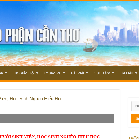
ận
Tin Giáo Hội
Phụng Vụ
Bài Viết
Sưu Tầm
Tài Liệu
iên, Học Sinh Nghèo Hiếu Học
THÔN