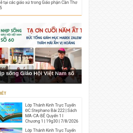
lễ tại các giáo xứ trong Giáo phận Cần Thơ
5
ịp sống Giáo Hội Việt Nam số
IẾT
Lớp Thánh Kinh Trực Tuyến
ĐC Stephano Bài 222 | Sách
MA-CA-BÊ Quyển 1 I
Chương 1 | 19g30 | 7/8/2026
Lớp Thánh Kinh Trực Tuyến