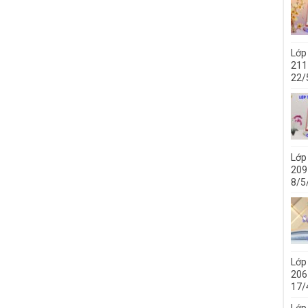
Lớp
211 
22/
Lớp
209 
8/5
Lớp
206 
17/
Lớp