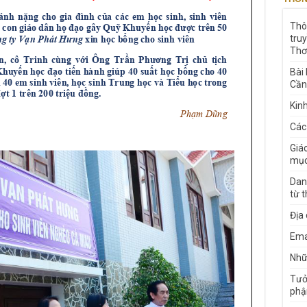
Thô
tru
Thơ
Bài
Cần
Kin
Các
Giá
mục
Dan
từ 
Địa
Ema
Nhữn
Tưở
phậ