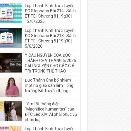
Lớp Thánh Kinh Trực Tuyến
ĐC Stephano Bài 214 | Sách
ÉT-TE I Chương 8 | 19g30 |
12/6/2026
Lớp Thánh Kinh Trực Tuyến
ĐC Stephano Bài 213 | Sách
ÉT-TE | Chương 5 | 19g30 |
5/6/2026
Ý CẦU NGUYỆN CỦA ĐỨC
THÁNH CHA THÁNG 6/2026:
CẦU NGUYỆN CHO CÁC GIÁ
TRỊ TRONG THỂ THAO
Đức Thánh Cha bổ nhiệm
một nữ giáo dân làm Tổng
trưởng Bộ Truyền thông
Tóm tắt thông điệp
“Magnifica humanitas” của
ĐTC Lêô XIV: AI phải phục vụ
nhân loại
Lớp Thánh Kinh Trực Tuyến