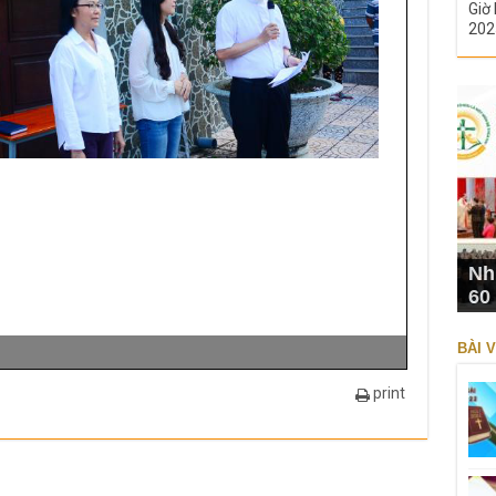
Giờ 
202
Nh
60
BÀI V
print