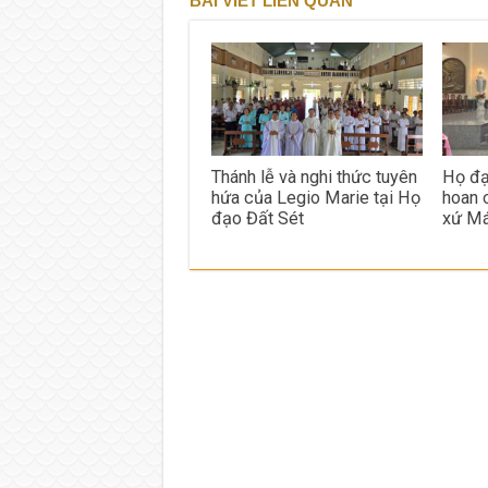
BÀI VIẾT LIÊN QUAN
Thánh lễ và nghi thức tuyên
Họ đạ
hứa của Legio Marie tại Họ
hoan 
đạo Đất Sét
xứ Má