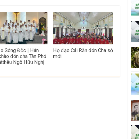
o Sông Đốc | Hân
Họ đạo Cái Rắn đón Cha sở
chào đón cha Tân Phó
mới
tthêu Ngô Hữu Nghị