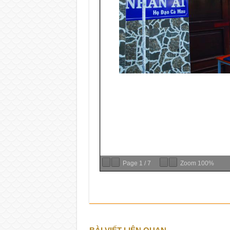
Page
1
/
7
Zoom
100%