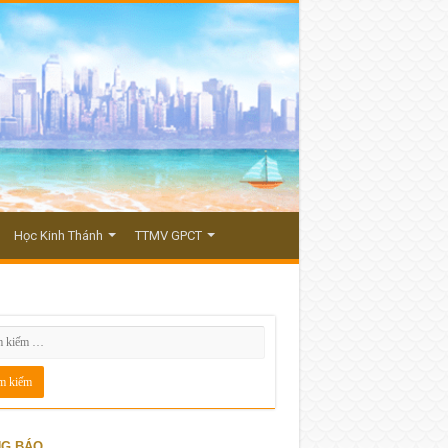
Học Kinh Thánh
TTMV GPCT
G BÁO