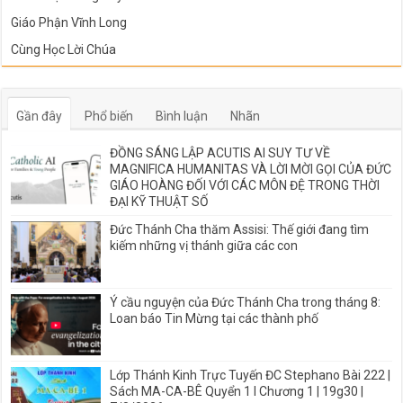
Giáo Phận Vĩnh Long
Cùng Học Lời Chúa
Gần đây
Phổ biến
Bình luận
Nhãn
ĐỒNG SÁNG LẬP ACUTIS AI SUY TƯ VỀ
MAGNIFICA HUMANITAS VÀ LỜI MỜI GỌI CỦA ĐỨC
GIÁO HOÀNG ĐỐI VỚI CÁC MÔN ĐỆ TRONG THỜI
ĐẠI KỸ THUẬT SỐ
Đức Thánh Cha thăm Assisi: Thế giới đang tìm
kiếm những vị thánh giữa các con
Ý cầu nguyện của Đức Thánh Cha trong tháng 8:
Loan báo Tin Mừng tại các thành phố
Lớp Thánh Kinh Trực Tuyến ĐC Stephano Bài 222 |
Sách MA-CA-BÊ Quyển 1 I Chương 1 | 19g30 |