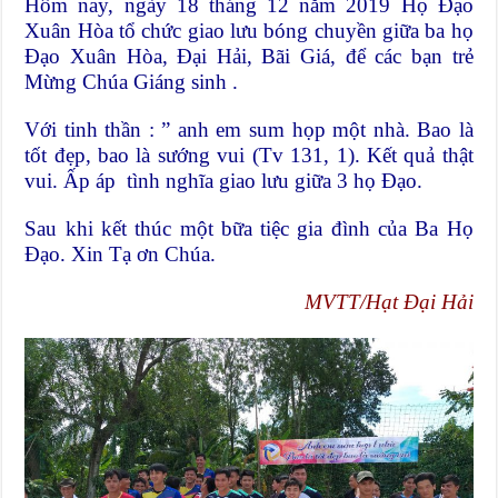
Hôm nay, ngày 18 tháng 12 năm 2019 Họ Đạo
Xuân Hòa tổ chức giao lưu bóng chuyền giữa ba họ
Đạo Xuân Hòa, Đại Hải, Bãi Giá, để các bạn trẻ
Mừng Chúa Giáng sinh .
Với tinh thần : ” anh em sum họp một nhà. Bao là
tốt đẹp, bao là sướng vui (Tv 131, 1). Kết quả thật
vui. Ấp áp tình nghĩa giao lưu giữa 3 họ Đạo.
Sau khi kết thúc một bữa tiệc gia đình của Ba Họ
Đạo. Xin Tạ ơn Chúa.
MVTT/Hạt Đại Hải