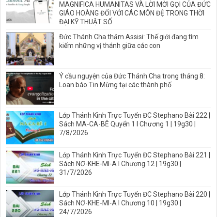
MAGNIFICA HUMANITAS VÀ LỜI MỜI GỌI CỦA ĐỨC
GIÁO HOÀNG ĐỐI VỚI CÁC MÔN ĐỆ TRONG THỜI
ĐẠI KỸ THUẬT SỐ
Đức Thánh Cha thăm Assisi: Thế giới đang tìm
kiếm những vị thánh giữa các con
Ý cầu nguyện của Đức Thánh Cha trong tháng 8:
Loan báo Tin Mừng tại các thành phố
Lớp Thánh Kinh Trực Tuyến ĐC Stephano Bài 222 |
Sách MA-CA-BÊ Quyển 1 I Chương 1 | 19g30 |
7/8/2026
Lớp Thánh Kinh Trực Tuyến ĐC Stephano Bài 221 |
Sách NƠ-KHE-MI-A I Chương 12 | 19g30 |
31/7/2026
Lớp Thánh Kinh Trực Tuyến ĐC Stephano Bài 220 |
Sách NƠ-KHE-MI-A I Chương 10 | 19g30 |
24/7/2026