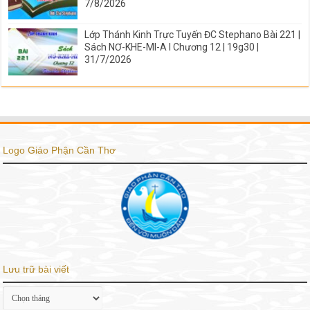
7/8/2026
Lớp Thánh Kinh Trực Tuyến ĐC Stephano Bài 221 |
Sách NƠ-KHE-MI-A I Chương 12 | 19g30 |
31/7/2026
Logo Giáo Phận Cần Thơ
Lưu trữ bài viết
Lưu
trữ