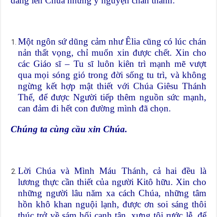
dâng lên Chúa những ý nguyện chân thành:
Một ngôn sứ dũng cảm như Êlia cũng có lúc chán
nản thất vọng, chỉ muốn xin được chết. Xin cho
các Giáo sĩ – Tu sĩ luôn kiên trì mạnh mẽ vượt
qua mọi sóng gió trong đời sống tu trì, và không
ngừng kết hợp mật thiết với Chúa Giêsu Thánh
Thể, để được Người tiếp thêm nguồn sức mạnh,
can đảm đi hết con đường mình đã chọn.
Chúng ta cùng cầu xin Chúa.
Lời Chúa và Mình Máu Thánh, cả hai đều là
lương thực cần thiết của người Kitô hữu. Xin cho
những người lâu năm xa cách Chúa, những tâm
hồn khô khan nguội lạnh, được ơn soi sáng thôi
thúc trở về sám hối canh tân, xưng tội rước lễ, để