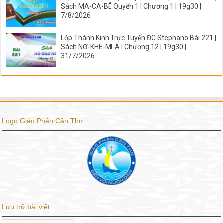
Sách MA-CA-BÊ Quyển 1 I Chương 1 | 19g30 |
7/8/2026
Lớp Thánh Kinh Trực Tuyến ĐC Stephano Bài 221 |
Sách NƠ-KHE-MI-A I Chương 12 | 19g30 |
31/7/2026
Logo Giáo Phận Cần Thơ
Lưu trữ bài viết
Lưu