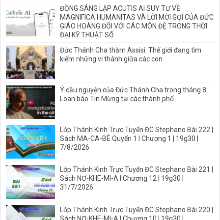
ĐỒNG SÁNG LẬP ACUTIS AI SUY TƯ VỀ
MAGNIFICA HUMANITAS VÀ LỜI MỜI GỌI CỦA ĐỨC
GIÁO HOÀNG ĐỐI VỚI CÁC MÔN ĐỆ TRONG THỜI
ĐẠI KỸ THUẬT SỐ
Đức Thánh Cha thăm Assisi: Thế giới đang tìm
kiếm những vị thánh giữa các con
Ý cầu nguyện của Đức Thánh Cha trong tháng 8:
Loan báo Tin Mừng tại các thành phố
Lớp Thánh Kinh Trực Tuyến ĐC Stephano Bài 222 |
Sách MA-CA-BÊ Quyển 1 I Chương 1 | 19g30 |
7/8/2026
Lớp Thánh Kinh Trực Tuyến ĐC Stephano Bài 221 |
Sách NƠ-KHE-MI-A I Chương 12 | 19g30 |
31/7/2026
Lớp Thánh Kinh Trực Tuyến ĐC Stephano Bài 220 |
Sách NƠ-KHE-MI-A I Chương 10 | 19g30 |