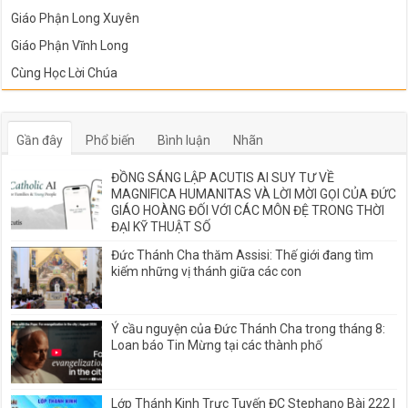
Giáo Phận Long Xuyên
Giáo Phận Vĩnh Long
Cùng Học Lời Chúa
Gần đây
Phổ biến
Bình luận
Nhãn
ĐỒNG SÁNG LẬP ACUTIS AI SUY TƯ VỀ
MAGNIFICA HUMANITAS VÀ LỜI MỜI GỌI CỦA ĐỨC
GIÁO HOÀNG ĐỐI VỚI CÁC MÔN ĐỆ TRONG THỜI
ĐẠI KỸ THUẬT SỐ
Đức Thánh Cha thăm Assisi: Thế giới đang tìm
kiếm những vị thánh giữa các con
Ý cầu nguyện của Đức Thánh Cha trong tháng 8:
Loan báo Tin Mừng tại các thành phố
Lớp Thánh Kinh Trực Tuyến ĐC Stephano Bài 222 |