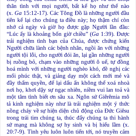
thân tình với mọi người, bất kể họ như thế nào
(x.
Ga
15:12-17). Các Tông Đồ là những người đầu
tiên kể lại cho chúng ta điều này; họ thậm chí còn
nhớ cả ngày và giờ họ được gặp Người lần đầu:
“Lúc ấy là khoảng bốn giờ chiều” (
Ga
1:39). Được
trải nghiệm tình bạn của Chúa, được chứng kiến
Người chữa lành các bệnh nhân, ngồi ăn với những
người tội lỗi, cho người đói ăn, lại gần những người
bị ruồng bỏ, chạm vào những người ô uế, tự đồng
hoá mình với những người nghèo khó, đề nghị các
mối phúc thật, và giảng dạy một cách mới mẻ và
đầy thẩm quyền, để lại dấu ấn không thể xoá nhoà
nơi họ, khơi dậy sự ngạc nhiên, niềm vui lan toả và
một tâm tình biết ơn sâu xa. Ngôn sứ Giêrêmia mô
tả kinh nghiệm này như là trải nghiệm một ý thức
nồng cháy về sự hiện diện chủ động của Đức Giêsu
trong trái tim chúng ta, thúc đẩy chúng ta thi hành
sứ mạng mà không sợ hy sinh và bị hiểu lầm (x.
20:7-9). Tình yêu luôn luôn tiến tới, nó truyền cảm