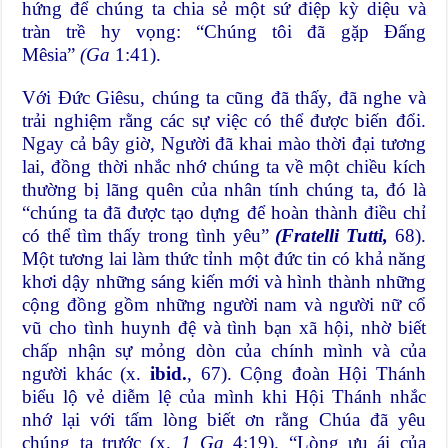
hứng để chúng ta chia sẻ một sứ điệp kỳ diệu và
tràn trề hy vọng: “Chúng tôi đã gặp Đấng
Mêsia”
(Ga
1:41).
Với Đức Giêsu, chúng ta cũng đã thấy, đã nghe và
trải nghiệm rằng các sự việc có thể được biến đổi.
Ngay cả bây giờ, Người đã khai mào thời đại tương
lai, đồng thời nhắc nhớ chúng ta về một chiều kích
thường bị lãng quên của nhân tính chúng ta, đó là
“chúng ta đã được tạo dựng để hoàn thành điều chỉ
có thể tìm thấy trong tình yêu”
(Fratelli Tutti,
68).
Một tương lai làm thức tỉnh một đức tin có khả năng
khơi dậy những sáng kiến mới và hình thành những
cộng đồng gồm những người nam và người nữ cổ
vũ cho tình huynh đệ và tình bạn xã hội, nhờ biết
chấp nhận sự mỏng dòn của chính mình và của
người khác (x.
ibid.
, 67). Cộng đoàn Hội Thánh
biểu lộ vẻ diễm lệ của mình khi Hội Thánh nhắc
nhớ lại với tấm lòng biết ơn rằng Chúa đã yêu
chúng ta trước (x.
1 Ga
4:19). “Lòng ưu ái của