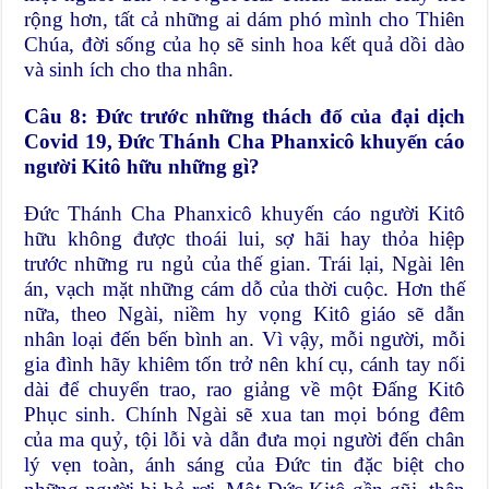
rộng hơn, tất cả những ai dám phó mình cho Thiên
Chúa, đời sống của họ sẽ sinh hoa kết quả dồi dào
và sinh ích cho tha nhân.
Câu 8: Đức trước những thách đố của đại dịch
Covid 19, Đức Thánh Cha Phanxicô khuyến cáo
người Kitô hữu những gì?
Đức Thánh Cha Phanxicô khuyến cáo người Kitô
hữu không được thoái lui, sợ hãi hay thỏa hiệp
trước những ru ngủ của thế gian. Trái lại, Ngài lên
án, vạch mặt những cám dỗ của thời cuộc. Hơn thế
nữa, theo Ngài, niềm hy vọng Kitô giáo sẽ dẫn
nhân loại đến bến bình an. Vì vậy, mỗi người, mỗi
gia đình hãy khiêm tốn trở nên khí cụ, cánh tay nối
dài để chuyển trao, rao giảng về một Đấng Kitô
Phục sinh. Chính Ngài sẽ xua tan mọi bóng đêm
của ma quỷ, tội lỗi và dẫn đưa mọi người đến chân
lý vẹn toàn, ánh sáng của Đức tin đặc biệt cho