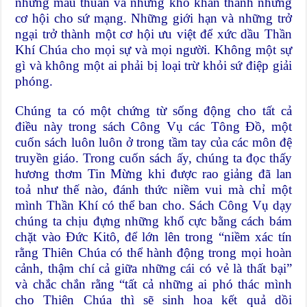
những mâu thuẫn và những khó khăn thành những
cơ hội cho sứ mạng. Những giới hạn và những trở
ngại trở thành một cơ hội ưu việt để xức dầu Thần
Khí Chúa cho mọi sự và mọi người. Không một sự
gì và không một ai phải bị loại trừ khỏi sứ điệp giải
phóng.
Chúng ta có một chứng từ sống động cho tất cả
điều này trong sách Công Vụ các Tông Đồ, một
cuốn sách luôn luôn ở trong tầm tay của các môn đệ
truyền giáo. Trong cuốn sách ấy, chúng ta đọc thấy
hương thơm Tin Mừng khi được rao giảng đã lan
toả như thế nào, đánh thức niềm vui mà chỉ một
mình Thần Khí có thể ban cho. Sách Công Vụ dạy
chúng ta chịu đựng những khổ cực bằng cách bám
chặt vào Đức Kitô, để lớn lên trong “niềm xác tín
rằng Thiên Chúa có thể hành động trong mọi hoàn
cảnh, thậm chí cả giữa những cái có vẻ là thất bại”
và chắc chắn rằng “tất cả những ai phó thác mình
cho Thiên Chúa thì sẽ sinh hoa kết quả dồi