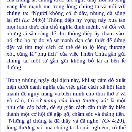
vang lên mạnh mẽ trong lòng chúng ta và nói với
chúng ta: “Người không có ở đây, nhưng đã sống
lại rồi
(Lc
24:6)! Thông điệp hy vọng này xua tan
mọi hình thức của chủ nghĩa định mệnh, và đối với
những ai sẵn sàng để cho thông điệp ấy chạm vào,
nó cho họ tự do và sự mạnh dạn cần thiết để đứng
dậy và tìm mọi cách có thể để tỏ lộ lòng thương
xót, cũng là “phụ tích” của việc Thiên Chúa gần gũi
chúng ta, một sự gần gũi không bỏ lại ai bên lề
đường.
Trong những ngày đại dịch này, khi sự cám dỗ xuất
hiện dưới danh nghĩa của việc giãn cách xã hội lành
mạnh để ngụy trang và biện minh cho thói thờ ơ và
vô cảm, thì
sứ mạng của lòng thương xót
là một
nhu cầu cấp bách, để sự giãn cách cần thiết ấy biến
thành một cơ hội để gặp gỡ, chăm sóc và thăng tiến.
“Những gì chúng ta đã thấy và đã nghe”
(Cv
4:20),
lòng thương xót mà chúng ta đã trải nghiệm, có thể