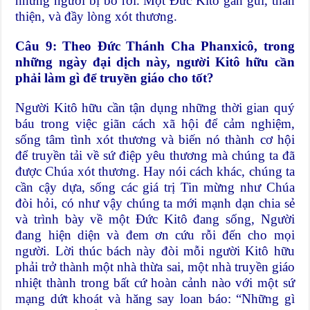
những người bị bỏ rơi. Một Đức Kitô gần gũi, thân
thiện, và đầy lòng xót thương.
Câu 9: Theo Đức Thánh Cha Phanxicô, trong
những ngày đại dịch này, người Kitô hữu cần
phải làm gì để truyền giáo cho tốt?
Người Kitô hữu cần tận dụng những thời gian quý
báu trong việc giãn cách xã hội để cảm nghiệm,
sống tâm tình xót thương và biến nó thành cơ hội
để truyền tải về sứ điệp yêu thương mà chúng ta đã
được Chúa xót thương. Hay nói cách khác, chúng ta
cần cậy dựa, sống các giá trị Tin mừng như Chúa
đòi hỏi, có như vậy chúng ta mới mạnh dạn chia sẻ
và trình bày về một Đức Kitô đang sống, Người
đang hiện diện và đem ơn cứu rỗi đến cho mọi
người. Lời thúc bách này đòi mỗi người Kitô hữu
phải trở thành một nhà thừa sai, một nhà truyền giáo
nhiệt thành trong bất cứ hoàn cảnh nào với một sứ
mạng dứt khoát và hăng say loan báo: “Những gì