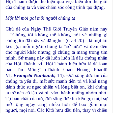
Hội Thánh được thể hiện qua việc biến đổi thế giới
của chúng ta và việc chăm sóc công trình tạo dựng.
Một lời mời gọi mỗi người chúng ta
Chủ đề của Ngày Thế Giới Truyền Giáo năm nay
—“Chúng tôi không thể không nói về những gì
chúng tôi đã thấy và đã nghe” (
Cv
4:20)—là một lời
kêu gọi mỗi người chúng ta “sở hữu” và đem đến
cho người khác những gì chúng ta mang trong tim
mình. Sứ mạng này đã luôn luôn là dấu chứng nhận
của Hội Thánh, vì “Hội Thánh hiện hữu là để loan
báo Tin Mừng” (Thánh Giáo Hoàng Phaolô
VI,
Evangelii Nuntiandi,
14). Đời sống đức tin của
chúng ta yếu đi, mất sức mạnh tiên tri và khả năng
đánh thức sự ngạc nhiên và lòng biết ơn, khi chúng
ta trở nên cô lập và rút vào thành những nhóm nhỏ.
Tự bản chất của nó, đời sống đức tin kêu gọi một sự
mở rộng ngày càng nhiều hơn để bao gồm mọi
người, mọi nơi. Các Kitô hữu đầu tiên, thay vì chiều