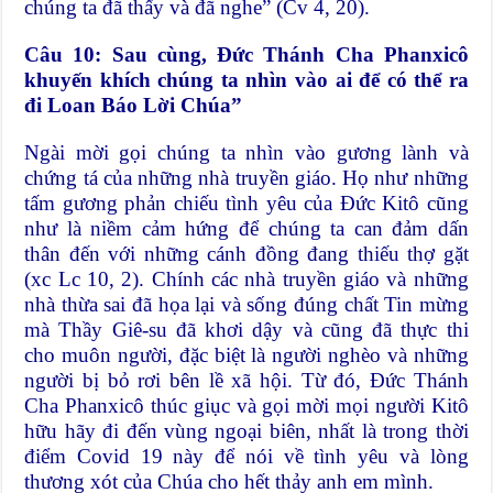
chúng ta đã thấy và đã nghe” (Cv 4, 20).
Câu 10: Sau cùng, Đức Thánh Cha Phanxicô
khuyến khích chúng ta nhìn vào ai để có thể ra
đi Loan Báo Lời Chúa”
Ngài mời gọi chúng ta nhìn vào gương lành và
chứng tá của những nhà truyền giáo. Họ như những
tấm gương phản chiếu tình yêu của Đức Kitô cũng
như là niềm cảm hứng để chúng ta can đảm dấn
thân đến với những cánh đồng đang thiếu thợ gặt
(xc Lc 10, 2). Chính các nhà truyền giáo và những
nhà thừa sai đã họa lại và sống đúng chất Tin mừng
mà Thầy Giê-su đã khơi dậy và cũng đã thực thi
cho muôn người, đặc biệt là người nghèo và những
người bị bỏ rơi bên lề xã hội. Từ đó, Đức Thánh
Cha Phanxicô thúc giục và gọi mời mọi người Kitô
hữu hãy đi đến vùng ngoại biên, nhất là trong thời
điểm Covid 19 này để nói về tình yêu và lòng
thương xót của Chúa cho hết thảy anh em mình.