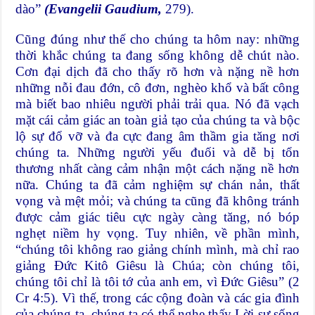
dào”
(Evangelii Gaudium,
279).
Cũng đúng như thế cho chúng ta hôm nay: những
thời khắc chúng ta đang sống không dễ chút nào.
Cơn đại dịch đã cho thấy rõ hơn và nặng nề hơn
những nỗi đau đớn, cô đơn, nghèo khổ và bất công
mà biết bao nhiêu người phải trải qua. Nó đã vạch
mặt cái cảm giác an toàn giả tạo của chúng ta và bộc
lộ sự đổ vỡ và đa cực đang âm thầm gia tăng nơi
chúng ta. Những người yếu đuối và dễ bị tổn
thương nhất càng cảm nhận một cách nặng nề hơn
nữa. Chúng ta đã cảm nghiệm sự chán nản, thất
vọng và mệt mỏi; và chúng ta cũng đã không tránh
được cảm giác tiêu cực ngày càng tăng, nó bóp
nghẹt niềm hy vọng. Tuy nhiên, về phần mình,
“chúng tôi không rao giảng chính mình, mà chỉ rao
giảng Đức Kitô Giêsu là Chúa; còn chúng tôi,
chúng tôi chỉ là tôi tớ của anh em, vì Đức Giêsu” (2
Cr 4:5). Vì thế, trong các cộng đoàn và các gia đình
của chúng ta, chúng ta có thể nghe thấy Lời sự sống