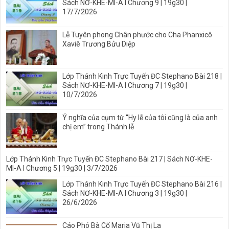
Sách NƠ-KHE-MI-A I Chương 9 | 19g30 |
17/7/2026
Lễ Tuyên phong Chân phước cho Cha Phanxicô
Xaviê Trương Bửu Diệp
Lớp Thánh Kinh Trực Tuyến ĐC Stephano Bài 218 |
Sách NƠ-KHE-MI-A I Chương 7 | 19g30 |
10/7/2026
Ý nghĩa của cụm từ “Hy lễ của tôi cũng là của anh
chị em” trong Thánh lễ
Lớp Thánh Kinh Trực Tuyến ĐC Stephano Bài 217 | Sách NƠ-KHE-
MI-A I Chương 5 | 19g30 | 3/7/2026
Lớp Thánh Kinh Trực Tuyến ĐC Stephano Bài 216 |
Sách NƠ-KHE-MI-A I Chương 3 | 19g30 |
26/6/2026
Cáo Phó Bà Cố Maria Vũ Thị La