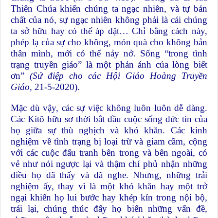
Thiên Chúa khiến chúng ta ngạc nhiên, và tự bản
chất của nó, sự ngạc nhiên không phải là cái chúng
ta sở hữu hay có thể áp đặt… Chỉ bằng cách này,
phép lạ của sự cho không, món quà cho không bản
thân mình, mới có thể nảy nở. Sống “trong tình
trạng truyền giáo” là một phản ánh của lòng biết
ơn”
(Sứ điệp cho các Hội Giáo Hoàng Truyền
Giáo,
21-5-2020).
Mặc dù vậy, các sự việc không luôn luôn dễ dàng.
Các Kitô hữu sơ thời bắt đầu cuộc sống đức tin của
họ giữa sự thù nghịch và khó khăn. Các kinh
nghiệm về tình trạng bị loại trừ và giam cầm, cộng
với các cuộc đấu tranh bên trong và bên ngoài, có
vẻ như nói ngược lại và thậm chí phủ nhận những
điều họ đã thấy và đã nghe. Nhưng, những trải
nghiệm ấy, thay vì là một khó khăn hay một trở
ngại khiến họ lui bước hay khép kín trong nội bộ,
trái lại, chúng thúc đẩy họ biến những vấn đề,