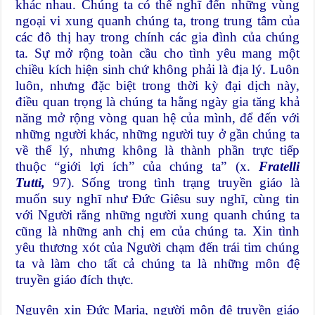
khác nhau. Chúng ta có thể nghĩ đến những vùng
ngoại vi xung quanh chúng ta, trong trung tâm của
các đô thị hay trong chính các gia đình của chúng
ta. Sự mở rộng toàn cầu cho tình yêu mang một
chiều kích hiện sinh chứ không phải là địa lý. Luôn
luôn, nhưng đặc biệt trong thời kỳ đại dịch này,
điều quan trọng là chúng ta hằng ngày gia tăng khả
năng mở rộng vòng quan hệ của mình, để đến với
những người khác, những người tuy ở gần chúng ta
về thể lý, nhưng không là thành phần trực tiếp
thuộc “giới lợi ích” của chúng ta” (x.
Fratelli
Tutti,
97). Sống trong tình trạng truyền giáo là
muốn suy nghĩ như Đức Giêsu suy nghĩ, cùng tin
với Người rằng những người xung quanh chúng ta
cũng là những anh chị em của chúng ta. Xin tình
yêu thương xót của Người chạm đến trái tim chúng
ta và làm cho tất cả chúng ta là những môn đệ
truyền giáo đích thực.
Nguyện xin Đức Maria, người môn đệ truyền giáo