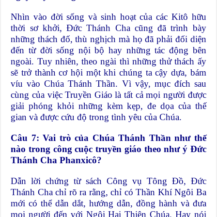
Nhìn vào đời sống và sinh hoạt của các Kitô hữu
thời sơ khởi, Đức Thánh Cha cũng đã trình bày
những thách đố, thù nghịch mà họ đã phải đối diện
đến từ đời sống nội bộ hay những tác động bên
ngoài. Tuy nhiên, theo ngài thì những thử thách ấy
sẽ trở thành cơ hội một khi chúng ta cậy dựa, bám
víu vào Chúa Thánh Thần. Vì vậy, mục đích sau
cùng của việc Truyền Giáo là tất cả mọi người được
giải phóng khỏi những kèm kẹp, đe dọa của thế
gian và được cứu độ trong tình yêu của Chúa.
Câu 7: Vai trò của Chúa Thánh Thần như thế
nào trong công cuộc truyền giáo theo như ý Đức
Thánh Cha Phanxicô?
Dẫn lời chứng từ sách Công vụ Tông Đồ, Đức
Thánh Cha chỉ rõ ra rằng, chỉ có Thần Khí Ngôi Ba
mới có thể dẫn dắt, hướng dẫn, đồng hành và đưa
mọi người đến với Ngôi Hai Thiên Chúa. Hay nói