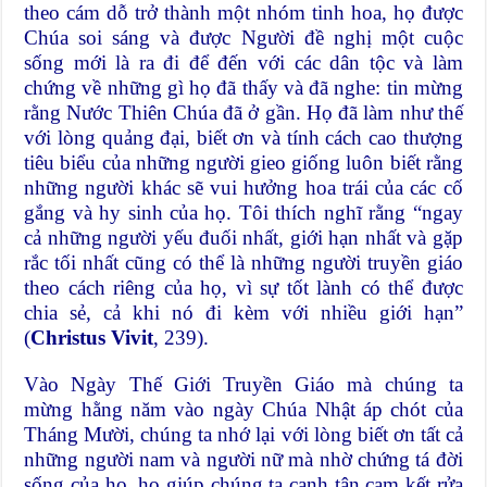
theo cám dỗ trở thành một nhóm tinh hoa, họ được
Chúa soi sáng và được Người đề nghị một cuộc
sống mới là ra đi để đến với các dân tộc và làm
chứng về những gì họ đã thấy và đã nghe: tin mừng
rằng Nước Thiên Chúa đã ở gần. Họ đã làm như thế
với lòng quảng đại, biết ơn và tính cách cao thượng
tiêu biểu của những người gieo giống luôn biết rằng
những người khác sẽ vui hưởng hoa trái của các cố
gắng và hy sinh của họ. Tôi thích nghĩ rằng “ngay
cả những người yếu đuối nhất, giới hạn nhất và gặp
rắc tối nhất cũng có thể là những người truyền giáo
theo cách riêng của họ, vì sự tốt lành có thể được
chia sẻ, cả khi nó đi kèm với nhiều giới hạn”
(
Christus Vivit
, 239).
Vào Ngày Thế Giới Truyền Giáo mà chúng ta
mừng hằng năm vào ngày Chúa Nhật áp chót của
Tháng Mười, chúng ta nhớ lại với lòng biết ơn tất cả
những người nam và người nữ mà nhờ chứng tá đời
sống của họ, họ giúp chúng ta canh tân cam kết rửa