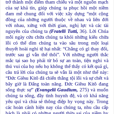
trở thành một điểm tham chiếu và một nguồn mạch
của sự khả tín, giúp chúng ta phục hồi một niềm
đam mê chung đối với việc xây dựng “một cộng
đồng của những người thuộc về nhau và liên đới
với nhau, xứng với thời gian, nghị lực và các tài
nguyên của chúng ta
(Fratelli Tutti,
36). Lời Chúa
mỗi ngày cứu chữa chúng ta khỏi những kiểu chữa
lỗi có thể dìm chúng ta vào sâu trong một loại
thuyết hoài nghi tệ hại nhất: “Chẳng có gì thay đổi,
trước sau gì vẫn thế thôi”. Với những người thắc
mắc tại sao họ phải từ bỏ sự an toàn, tiện nghi và
thú vui của họ nếu họ không thể thấy có kết quả gì,
câu trả lời của chúng ta sẽ vẫn là một như thế này:
“Đức Giêsu Kitô đã chiến thắng tội lỗi và sự chết và
bây giờ là Đấng toàn năng. Đức Giêsu Kitô đang
sống thực sự”
(Evangelii Gaudium,
275) và muốn
chúng ta sống, đầy tình huynh đệ, và có khả năng
yêu quí và chia sẻ thông điệp hy vọng này. Trong
các hoàn cảnh hiện nay của chúng ta, nhu cầu cấp
bách là phải có những người thừa sai của niềm hy