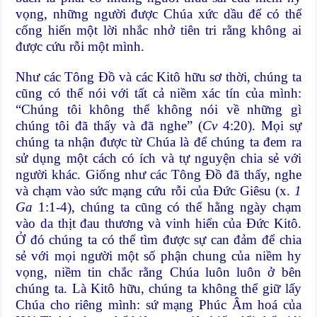
vọng, những người được Chúa xức dầu để có thể
cống hiến một lời nhắc nhở tiên tri rằng không ai
được cứu rỗi một mình.
Như các Tông Đồ và các Kitô hữu sơ thời, chúng ta
cũng có thể nói với tất cả niềm xác tín của mình:
“Chúng tôi không thể không nói về những gì
chúng tôi đã thấy và đã nghe” (
Cv
4:20). Mọi sự
chúng ta nhận được từ Chúa là để chúng ta đem ra
sử dụng một cách có ích và tự nguyện chia sẻ với
người khác. Giống như các Tông Đồ đã thấy, nghe
và chạm vào sức mạng cứu rỗi của Đức Giêsu (x.
1
Ga
1:1-4), chúng ta cũng có thể hằng ngày chạm
vào da thịt đau thương và vinh hiển của Đức Kitô.
Ở đó chúng ta có thể tìm được sự can đảm để chia
sẻ với mọi người một số phận chung của niềm hy
vọng, niềm tin chắc rằng Chúa luôn luôn ở bên
chúng ta. Là Kitô hữu, chúng ta không thể giữ lấy
Chúa cho riêng mình: sứ mạng Phúc Âm hoá của