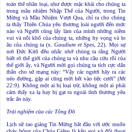
toàn thể nhân loại, như được mặc khải cho chúng ta
trong mầu nhiệm Nhập Thể của Người, trong Tin
Mừng và Mầu Nhiệm Vượt Qua, chỉ ra cho chúng
ta thấy Thiên Chúa yêu thương loài người đến mức
nào và Người cũng lấy làm của mình những niềm
vui và nỗi khổ của chúng ta, những hy vọng và lo
âu của chúng ta (x.
Gaudium et Spes,
22). Mọi sự
nơi Đức Kitô đều nhắc nhớ chúng ta rằng Người
biết rõ thế giới của chúng ta và nhu cầu cứu rỗi của
thế giới ấy, và Người mời gọi chúng ta tích cực dấn
thân cho sứ mạng này: “Vậy các ngươi hãy ra các
nẻo đường, gặp ai cũng mời hết vào tiệc cưới”
(Mt
22:9).
Không một ai bị loại trừ, không một ai phải
cảm thấy xa lạ hay bị gạt ra ngoài tình thương yêu
trắc ẩn này.
Trải nghiệm của các Tông Đồ
Lịch sử rao giảng Tin Mừng bắt đầu với ước muốn
cháy bỏng của Chúa Giêsu là kêu gọi và đối thoại