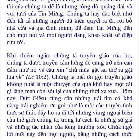
tội của chúng ta để là những tông đồ quảng đại và
vui tươi của Tin Mừng. Chúng ta hãy đặc biệt nhớ
đến tất cả những người đã kiên quyết ra đi, rời bỏ
nhà cửa và gia đình mình, để đem Tin Mừng đến
cho mọi nơi và mọi người đang khao khát sứ điệp
cứu rỗi.
Khi chiêm ngắm chứng tá truyền giáo của họ,
chúng ta được truyền cảm hứng để cũng trở nên can
đảm như họ và cầu xin “chủ mùa gặt sai thợ ra gặt
lúa về”
(Lc
10:2). Chúng ta biết ơn gọi truyền giáo
không phải là một chuyện của quá khứ hay một cái
gì lãng mạn còn sót lại của những thời xa xưa. Hôm
nay, Đức Giêsu cũng cần những trái tim có khả
năng trải nghiệm ơn gọi như là một câu truyện tình
thực sự thúc đẩy họ ra đi tới những vùng ngoại biên
của thế giới chúng ta, trong tư cách là những sứ giả
và những tác nhân của lòng thương xót. Chúa ngỏ
lời mời này đến mọi người, bằng những cách thức