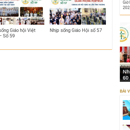
Giờ 
202
sống Giáo hội Việt
Nhịp sống Giáo Hội số 57
– Số 59
Nh
60
BÀI V