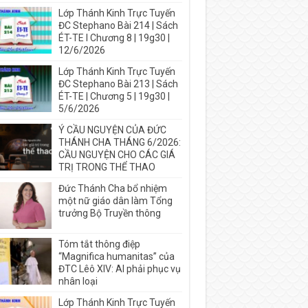
Lớp Thánh Kinh Trực Tuyến
ĐC Stephano Bài 214 | Sách
ÉT-TE I Chương 8 | 19g30 |
12/6/2026
Lớp Thánh Kinh Trực Tuyến
ĐC Stephano Bài 213 | Sách
ÉT-TE | Chương 5 | 19g30 |
5/6/2026
Ý CẦU NGUYỆN CỦA ĐỨC
THÁNH CHA THÁNG 6/2026:
CẦU NGUYỆN CHO CÁC GIÁ
TRỊ TRONG THỂ THAO
Đức Thánh Cha bổ nhiệm
một nữ giáo dân làm Tổng
trưởng Bộ Truyền thông
Tóm tắt thông điệp
“Magnifica humanitas” của
ĐTC Lêô XIV: AI phải phục vụ
nhân loại
Lớp Thánh Kinh Trực Tuyến