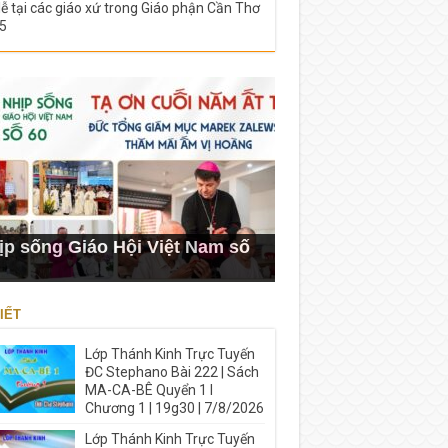
lễ tại các giáo xứ trong Giáo phận Cần Thơ
5
ịp sống Giáo Hội Việt Nam số
IẾT
Lớp Thánh Kinh Trực Tuyến
ĐC Stephano Bài 222 | Sách
MA-CA-BÊ Quyển 1 I
Chương 1 | 19g30 | 7/8/2026
Lớp Thánh Kinh Trực Tuyến