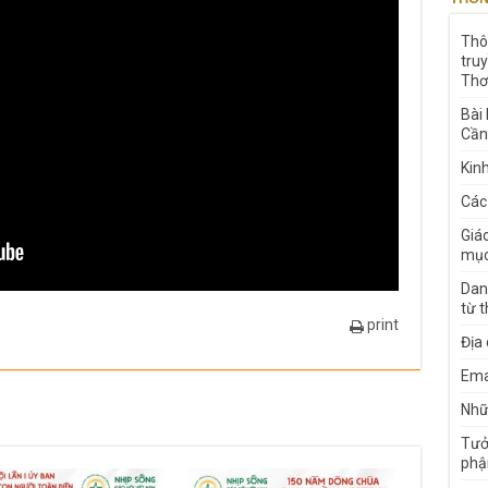
Thô
tru
Thơ
Bài
Cần
Kin
Các
Giá
mục
Dan
từ 
print
Địa
Ema
Nhữn
Tưở
phậ