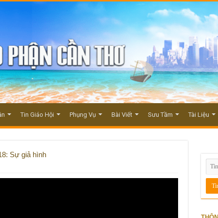
ận
Tin Giáo Hội
Phụng Vụ
Bài Viết
Sưu Tầm
Tài Liệu
8: Sự giả hình
THÔN