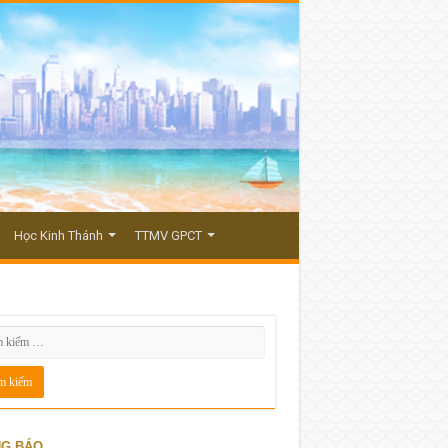
Học Kinh Thánh
TTMV GPCT
G BÁO