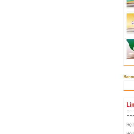
Bann
Li
-----
-----
Hội
Hội