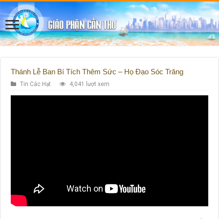
Thánh Lễ Ban Bí Tích Thêm Sức – Họ Đạo Sóc Trăng
Tin Các Hạt
4,041 lượt xem