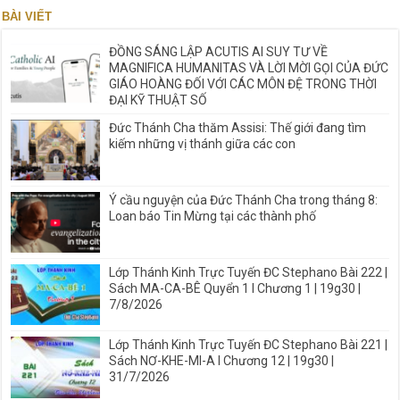
BÀI VIẾT
ĐỒNG SÁNG LẬP ACUTIS AI SUY TƯ VỀ
MAGNIFICA HUMANITAS VÀ LỜI MỜI GỌI CỦA ĐỨC
GIÁO HOÀNG ĐỐI VỚI CÁC MÔN ĐỆ TRONG THỜI
ĐẠI KỸ THUẬT SỐ
Đức Thánh Cha thăm Assisi: Thế giới đang tìm
kiếm những vị thánh giữa các con
Ý cầu nguyện của Đức Thánh Cha trong tháng 8:
Loan báo Tin Mừng tại các thành phố
Lớp Thánh Kinh Trực Tuyến ĐC Stephano Bài 222 |
Sách MA-CA-BÊ Quyển 1 I Chương 1 | 19g30 |
7/8/2026
Lớp Thánh Kinh Trực Tuyến ĐC Stephano Bài 221 |
Sách NƠ-KHE-MI-A I Chương 12 | 19g30 |
31/7/2026