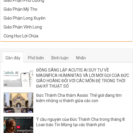
Giáo Phận Phú Cường
Giáo Phận Mỹ Tho
Giáo Phận Long Xuyên
Giáo Phận Vĩnh Long
Cùng Học Lời Chúa
Gần đây
Phổ biến
Bình luận
Nhãn
ĐỒNG SÁNG LẬP ACUTIS AI SUY TƯ VỀ
MAGNIFICA HUMANITAS VÀ LỜI MỜI GỌI CỦA ĐỨC
GIÁO HOÀNG ĐỐI VỚI CÁC MÔN ĐỆ TRONG THỜI
ĐẠI KỸ THUẬT SỐ
Đức Thánh Cha thăm Assisi: Thế giới đang tìm
kiếm những vị thánh giữa các con
Ý cầu nguyện của Đức Thánh Cha trong tháng 8:
Loan báo Tin Mừng tại các thành phố