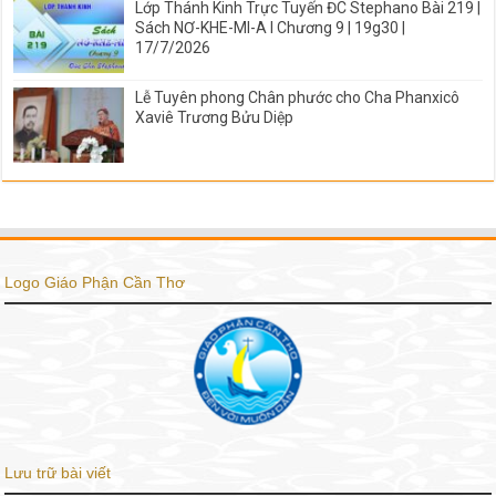
Lớp Thánh Kinh Trực Tuyến ĐC Stephano Bài 219 |
Sách NƠ-KHE-MI-A I Chương 9 | 19g30 |
17/7/2026
Lễ Tuyên phong Chân phước cho Cha Phanxicô
Xaviê Trương Bửu Diệp
Logo Giáo Phận Cần Thơ
Lưu trữ bài viết