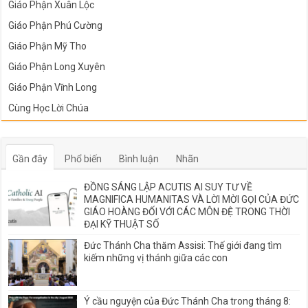
Giáo Phận Xuân Lộc
Giáo Phận Phú Cường
Giáo Phận Mỹ Tho
Giáo Phận Long Xuyên
Giáo Phận Vĩnh Long
Cùng Học Lời Chúa
Gần đây
Phổ biến
Bình luận
Nhãn
ĐỒNG SÁNG LẬP ACUTIS AI SUY TƯ VỀ
MAGNIFICA HUMANITAS VÀ LỜI MỜI GỌI CỦA ĐỨC
GIÁO HOÀNG ĐỐI VỚI CÁC MÔN ĐỆ TRONG THỜI
ĐẠI KỸ THUẬT SỐ
Đức Thánh Cha thăm Assisi: Thế giới đang tìm
kiếm những vị thánh giữa các con
Ý cầu nguyện của Đức Thánh Cha trong tháng 8: