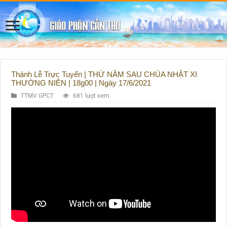
Thánh Lễ Trực Tuyến | THỨ NĂM SAU CHÚA NHẬT XI
THƯỜNG NIÊN | 18g00 | Ngày 17/6/2021
TTMV GPCT
681 lượt xem