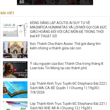
60
BÀI VIẾT
ĐỒNG SÁNG LẬP ACUTIS AI SUY TƯ VỀ
MAGNIFICA HUMANITAS VÀ LỜI MỜI GỌI CỦA ĐỨC
GIÁO HOÀNG ĐỐI VỚI CÁC MÔN ĐỆ TRONG THỜI
ĐẠI KỸ THUẬT SỐ
Đức Thánh Cha thăm Assisi: Thế giới đang tìm
kiếm những vị thánh giữa các con
Ý cầu nguyện của Đức Thánh Cha trong tháng 8:
Loan báo Tin Mừng tại các thành phố
Lớp Thánh Kinh Trực Tuyến ĐC Stephano Bài 222 |
Sách MA-CA-BÊ Quyển 1 I Chương 1 | 19g30 |
7/8/2026
Lớp Thánh Kinh Trực Tuyến ĐC Stephano Bài 221 |
Sách NƠ-KHE-MI-A I Chương 12 | 19g30 |