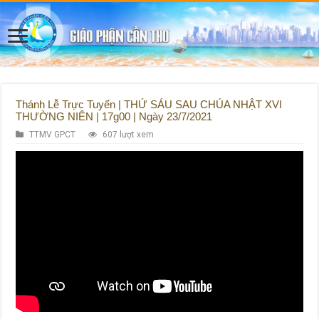
Thánh Lễ Trực Tuyến | THỨ SÁU SAU CHÚA NHẬT XVI
THƯỜNG NIÊN | 17g00 | Ngày 23/7/2021
TTMV GPCT
607 lượt xem