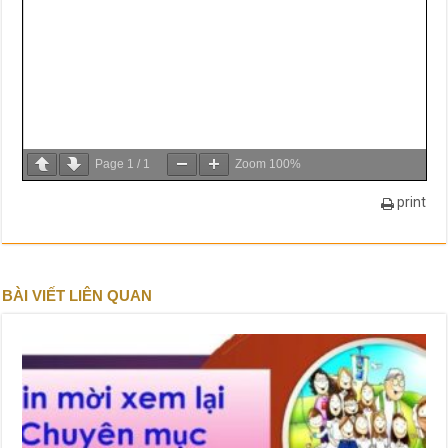
Page
1
/
1
Zoom
100%
print
BÀI VIẾT LIÊN QUAN