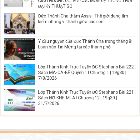
GIÁO HOÀNG ĐỐI VỚI CÁC MÔN ĐỆ TRONG THỜI
ĐẠI KỸ THUẬT SỐ
Đức Thánh Cha thăm Assisi: Thế giới đang tìm
kiếm những vị thánh giữa các con
Ý cầu nguyện của Đức Thánh Cha trong tháng 8:
Loan báo Tin Mừng tại các thành phố
Lớp Thánh Kinh Trực Tuyến ĐC Stephano Bài 222 |
Sách MA-CA-BÊ Quyển 1 I Chương 1 | 19g30 |
7/8/2026
Lớp Thánh Kinh Trực Tuyến ĐC Stephano Bài 221 |
Sách NƠ-KHE-MI-A I Chương 12 | 19g30 |
31/7/2026