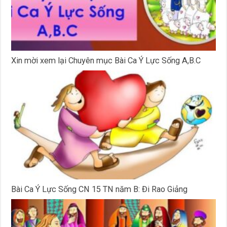
Xin mời xem lại Chuyên mục Bài Ca Ý Lực Sống A,B.C
Bài Ca Ý Lực Sống CN 15 TN năm B: Đi Rao Giảng