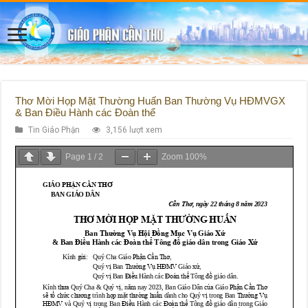
Thơ Mời Họp Mặt Thường Huấn Ban Thường Vụ HĐMVGX
& Ban Điều Hành các Đoàn thể
Tin Giáo Phận
3,156 lượt xem
Page
1
/
2
Zoom
100%