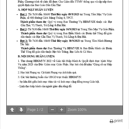
Page
1
/
2
Zoom
100%
print