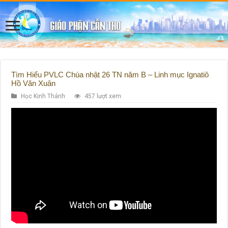
Tìm Hiểu PVLC Chúa nhật 26 TN năm B – Linh mục Ignatiô
Hồ Văn Xuân
Học Kinh Thánh
457 lượt xem