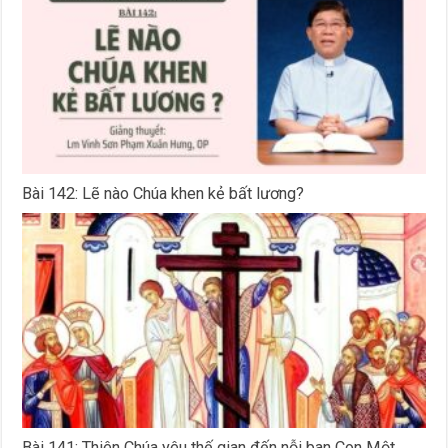
Bài 142: Lẽ nào Chúa khen kẻ bất lương?
Bài 141: Thiên Chúa yêu thế gian đến nỗi ban Con Một