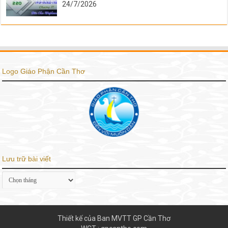
24/7/2026
Logo Giáo Phận Cần Thơ
Lưu trữ bài viết
Lưu
trữ
bài
viết
Thiết kế của Ban MVTT GP Cần Thơ