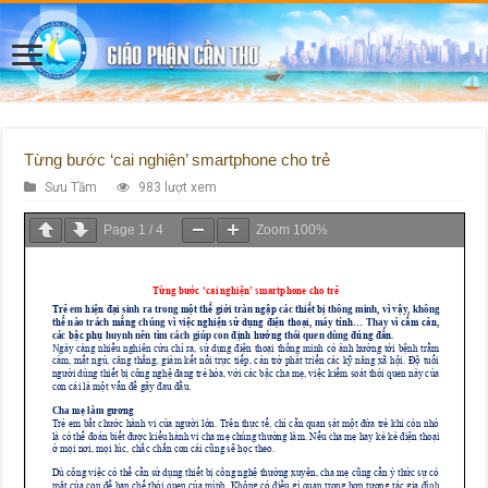
Từng bước ‘cai nghiện’ smartphone cho trẻ
Sưu Tầm
983 lượt xem
Page
1
/
4
Zoom
100%