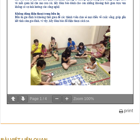
Page
1
/
4
Zoom
100%
print
BÀI VIẾT LIÊN QUAN