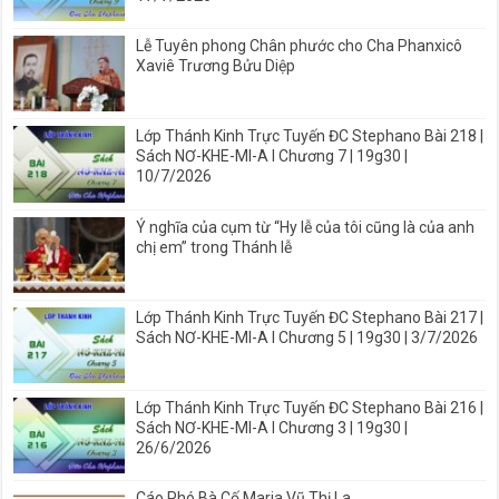
Lễ Tuyên phong Chân phước cho Cha Phanxicô
Xaviê Trương Bửu Diệp
Lớp Thánh Kinh Trực Tuyến ĐC Stephano Bài 218 |
Sách NƠ-KHE-MI-A I Chương 7 | 19g30 |
10/7/2026
Ý nghĩa của cụm từ “Hy lễ của tôi cũng là của anh
chị em” trong Thánh lễ
Lớp Thánh Kinh Trực Tuyến ĐC Stephano Bài 217 |
Sách NƠ-KHE-MI-A I Chương 5 | 19g30 | 3/7/2026
Lớp Thánh Kinh Trực Tuyến ĐC Stephano Bài 216 |
Sách NƠ-KHE-MI-A I Chương 3 | 19g30 |
26/6/2026
Cáo Phó Bà Cố Maria Vũ Thị La