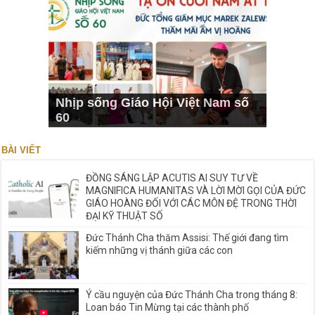
Nhịp sống Giáo Hội Việt Nam số
60
BÀI VIẾT
ĐỒNG SÁNG LẬP ACUTIS AI SUY TƯ VỀ
MAGNIFICA HUMANITAS VÀ LỜI MỜI GỌI CỦA ĐỨC
GIÁO HOÀNG ĐỐI VỚI CÁC MÔN ĐỆ TRONG THỜI
ĐẠI KỸ THUẬT SỐ
Đức Thánh Cha thăm Assisi: Thế giới đang tìm
kiếm những vị thánh giữa các con
Ý cầu nguyện của Đức Thánh Cha trong tháng 8:
Loan báo Tin Mừng tại các thành phố