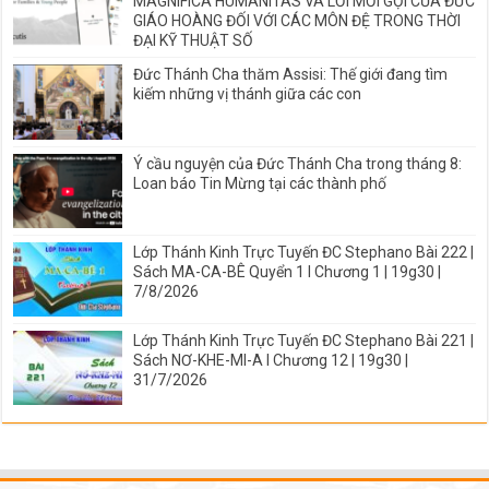
MAGNIFICA HUMANITAS VÀ LỜI MỜI GỌI CỦA ĐỨC
GIÁO HOÀNG ĐỐI VỚI CÁC MÔN ĐỆ TRONG THỜI
ĐẠI KỸ THUẬT SỐ
Đức Thánh Cha thăm Assisi: Thế giới đang tìm
kiếm những vị thánh giữa các con
Ý cầu nguyện của Đức Thánh Cha trong tháng 8:
Loan báo Tin Mừng tại các thành phố
Lớp Thánh Kinh Trực Tuyến ĐC Stephano Bài 222 |
Sách MA-CA-BÊ Quyển 1 I Chương 1 | 19g30 |
7/8/2026
Lớp Thánh Kinh Trực Tuyến ĐC Stephano Bài 221 |
Sách NƠ-KHE-MI-A I Chương 12 | 19g30 |
31/7/2026