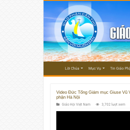
Lời Chúa
Mục Vụ
Tin Giáo Ph
Video Đức Tổng Giám mục Giuse Vũ Vă
phận Hà Nội
Giáo Hội Việt Nam
3,702 lượt xem