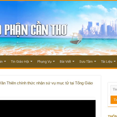
ận
Tin Giáo Hội
Phụng Vụ
Bài Viết
Sưu Tầm
Tài Liệu
n Thiên chính thức nhận sứ vụ mục tử tại Tổng Giáo
THÔN