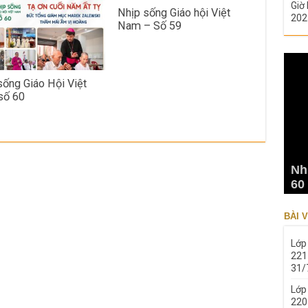
Giờ 
Nhịp sống Giáo hội Việt
202
Nam – Số 59
sống Giáo Hội Việt
số 60
Nh
60
BÀI V
Lớp
221
31/
Lớp
220