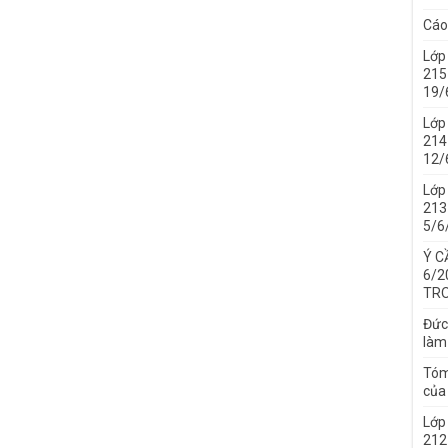
Cáo
Lớp
215
19/
Lớp
214 
12/
Lớp
213 
5/6
Ý C
6/2
TRO
Đức
làm
Tóm
của 
Lớp
212 