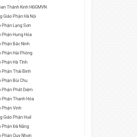
Ban Thánh Kinh HĐGMVN
g Giáo Phận Hà Nội
o Phận Lạng Sơn
o Phận Hưng Hóa
o Phận Bắc Ninh
o Phận Hải Phòng
o Phận Hà Tĩnh
o Phận Thái Bình
o Phận Bùi Chu
o Phận Phát Diệm
o Phận Thanh Hóa
o Phận Vinh
g Giáo Phận Huế
o Phận Đà Nẵng
o Phận Quy Nhơn