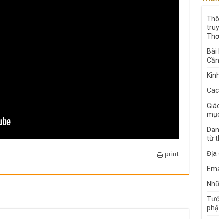
Thô
tru
Thơ
Bài
Cần
Kin
Các
Giá
mục
Dan
từ 
Địa
print
Ema
Nhữn
Tưở
phậ