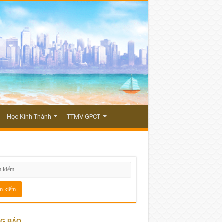
Học Kinh Thánh
TTMV GPCT
G BÁO