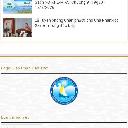
Sách NƠ-KHE-MI-A I Chương 9 | 19g30 |
17/7/2026
Lễ Tuyên phong Chân phước cho Cha Phanxicô
Xaviê Trương Bửu Diệp
Logo Giáo Phận Cần Thơ
Lưu trữ bài viết
Lưu