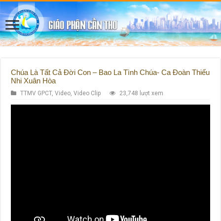
Chúa Là Tất Cả Đời Con – Bao La Tình Chúa- Ca Đoàn Thiếu
Nhi Xuân Hòa
TTMV GPCT
,
Video
,
Video Clip
23,748 lượt xem