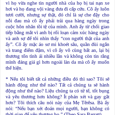
vì họ vừa nghe tin người nhà của họ bị tai nạn xe
hơi và họ đang vội vàng đưa đi cấp cứu. Cô ấy luôn
tươi cười, nhưng sự thật, đó chỉ là sự che đậy cho
nỗi đau mà cô ấy phải trải qua hàng ngày trong
cuộc hôn nhân tồi tệ của mình. Anh ấy từ chối giao
tiếp bằng mắt vì anh bị rối loạn cảm xúc hàng ngày
và anh sợ để tôi nhìn thấy “con người thật của anh
ấy”. Cô ấy mặc áo sơ mi khoét sâu, quần đùi ngắn
và trang điểm đậm, vì cô ấy vô cùng bất an, lại bị
thương tổn tình ái nhiều lần và không còn tin rằng
mình đáng giá gì hơn ngoài làn da mà cô ấy muốn
thể hiện.
* Nếu tôi biết tất cả những điều đó thì sao? Tôi sẽ
hành động như thế nào? Tất cả chúng ta sẽ hành
động như thế nào? Liệu chúng ta có tử tế, tốt bụng
và yêu thương hơn không? Ít phán xét và gay gắt
hơn? Tôi thích câu nói này của Mẹ Têrêsa. Bà ấy
nói: “Nếu bạn xét đoán mọi người, bạn không có
thời gian để yêu thương họ.” (Theo Sara Barratt)