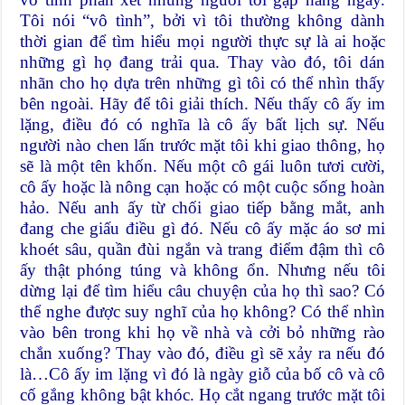
Tôi nói “vô tình”, bởi vì tôi thường không dành
thời gian để tìm hiểu mọi người thực sự là ai hoặc
những gì họ đang trải qua. Thay vào đó, tôi dán
nhãn cho họ dựa trên những gì tôi có thể nhìn thấy
bên ngoài. Hãy để tôi giải thích. Nếu thấy cô ấy im
lặng, điều đó có nghĩa là cô ấy bất lịch sự. Nếu
người nào chen lấn trước mặt tôi khi giao thông, họ
sẽ là một tên khốn. Nếu một cô gái luôn tươi cười,
cô ấy hoặc là nông cạn hoặc có một cuộc sống hoàn
hảo. Nếu anh ấy từ chối giao tiếp bằng mắt, anh
đang che giấu điều gì đó. Nếu cô ấy mặc áo sơ mi
khoét sâu, quần đùi ngắn và trang điểm đậm thì cô
ấy thật phóng túng và không ổn. Nhưng nếu tôi
dừng lại để tìm hiểu câu chuyện của họ thì sao? Có
thể nghe được suy nghĩ của họ không? Có thể nhìn
vào bên trong khi họ về nhà và cởi bỏ những rào
chắn xuống? Thay vào đó, điều gì sẽ xảy ra nếu đó
là…Cô ấy im lặng vì đó là ngày giỗ của bố cô và cô
cố gắng không bật khóc. Họ cắt ngang trước mặt tôi