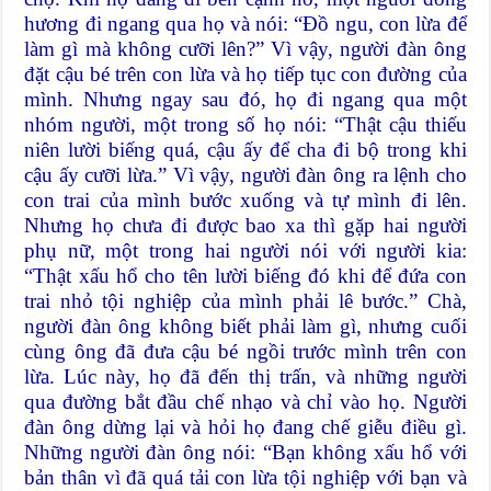
hương đi ngang qua họ và nói: “Đồ ngu, con lừa để
làm gì mà không cưỡi lên?” Vì vậy, người đàn ông
đặt cậu bé trên con lừa và họ tiếp tục con đường của
mình. Nhưng ngay sau đó, họ đi ngang qua một
nhóm người, một trong số họ nói: “Thật cậu thiếu
niên lười biếng quá, cậu ấy để cha đi bộ trong khi
cậu ấy cưỡi lừa.” Vì vậy, người đàn ông ra lệnh cho
con trai của mình bước xuống và tự mình đi lên.
Nhưng họ chưa đi được bao xa thì gặp hai người
phụ nữ, một trong hai người nói với người kia:
“Thật xấu hổ cho tên lười biếng đó khi để đứa con
trai nhỏ tội nghiệp của mình phải lê bước.” Chà,
người đàn ông không biết phải làm gì, nhưng cuối
cùng ông đã đưa cậu bé ngồi trước mình trên con
lừa. Lúc này, họ đã đến thị trấn, và những người
qua đường bắt đầu chế nhạo và chỉ vào họ. Người
đàn ông dừng lại và hỏi họ đang chế giễu điều gì.
Những người đàn ông nói: “Bạn không xấu hổ với
bản thân vì đã quá tải con lừa tội nghiệp với bạn và