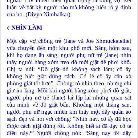
ngoài. Tuy nhiên điều quan trọng là đừng vội kết
luận về bất kỳ người nào mà không hiểu rõ ý định
của họ. (Divya Nimbalkar).
NHÌN LẦM
Một cặp vợ chồng trẻ (Jane và Joe Shmuckatellie)
vừa chuyển đến một khu phố mới. Sáng hôm sau,
khi họ đang ăn sáng, người phụ nữ trẻ (Jane) nhìn
thấy người hàng xóm treo đồ mới giặt để phơi khô.
Chị ta nói: “Đồ giặt đó không sạch lắm; cô ấy
không biết giặt đúng cách. Có lẽ cô ấy cần xà
phòng giặt tốt hơn”. Chồng cô nhìn theo, nhưng chỉ
giữ im lặng. Mỗi khi người hàng xóm phơi đồ giặt,
người phụ nữ trẻ (Jane) lại lặp lại những quan sát
của mình về đồ giặt bẩn. Khoảng một tháng sau,
người phụ nữ ngạc nhiên khi thấy một dãy quần áo
sạch đẹp và nói với chồng: “Nhìn này, cô ấy đã học
được cách giặt đúng rồi. Không biết ai đã dạy cô ta
điều này?” Người chồng nói: “Sáng nay tôi dậy