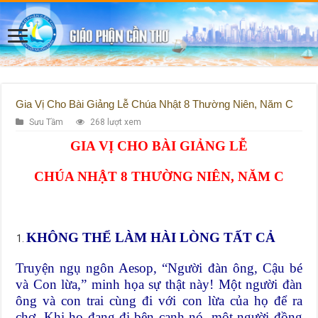
Gia Vị Cho Bài Giảng Lễ Chúa Nhật 8 Thường Niên, Năm C
Sưu Tầm
268 lượt xem
GIA VỊ CHO BÀI GIẢNG LỄ
CHÚA NHẬT 8 THƯỜNG NIÊN, NĂM C
KHÔNG THỂ LÀM HÀI LÒNG TẤT CẢ
Truyện ngụ ngôn Aesop, “Người đàn ông, Cậu bé
và Con lừa,” minh họa sự thật này! Một người đàn
ông và con trai cùng đi với con lừa của họ để ra
chợ. Khi họ đang đi bên cạnh nó, một người đồng