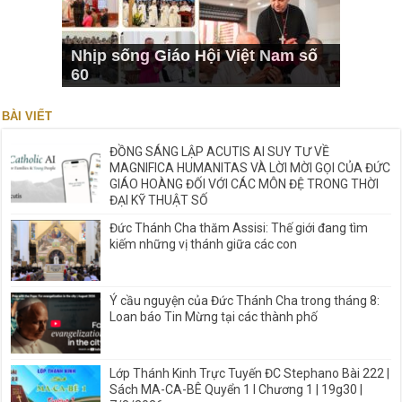
Nhịp sống Giáo Hội Việt Nam số
60
BÀI VIẾT
ĐỒNG SÁNG LẬP ACUTIS AI SUY TƯ VỀ
MAGNIFICA HUMANITAS VÀ LỜI MỜI GỌI CỦA ĐỨC
GIÁO HOÀNG ĐỐI VỚI CÁC MÔN ĐỆ TRONG THỜI
ĐẠI KỸ THUẬT SỐ
Đức Thánh Cha thăm Assisi: Thế giới đang tìm
kiếm những vị thánh giữa các con
Ý cầu nguyện của Đức Thánh Cha trong tháng 8:
Loan báo Tin Mừng tại các thành phố
Lớp Thánh Kinh Trực Tuyến ĐC Stephano Bài 222 |
Sách MA-CA-BÊ Quyển 1 I Chương 1 | 19g30 |