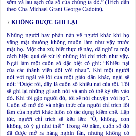
sớm và lau sạch cửa sổ của chúng ta đó.” (Trích dẫn
theo Cha Michael Grant George Cadotte).
KHÔNG ĐƯỢC GHI LẠI
Những người hay phàn nàn về người khác khi họ
vắng mặt thường không muốn làm như vậy trước
mặt họ. Một cha xứ, biết thực tế này, đã nghĩ ra một
cách hiệu quả để xử lý những lời chỉ trích như vậy.
Ngài làm một cuốn sổ đặc biệt có ghi: “Khiếu nại
của các thành viên đối với nhau”. Khi một người
nói với ngài về lỗi của một giáo dân khác, ngài sẽ
nói: “Được rồi, đây là cuốn sổ khiếu nại của tôi. Tôi
sẽ ghi lại những gì anh nói và anh có thể ký tên vào
đó. Khi tôi gặp người đó, tôi sẽ nói chuyện với họ”.
Cuốn sổ mở đó và nhận thức của người chỉ trích lỗi
lầm của người khác luôn có tác dụng kiềm chế. Lập
tức, người chỉ trích sẽ kêu lên: “Ồ, không, con
không có ý gì như thế!” Trong 40 năm, cuốn sổ đó
đã được mở ra hàng nghìn lần, nhưng không có