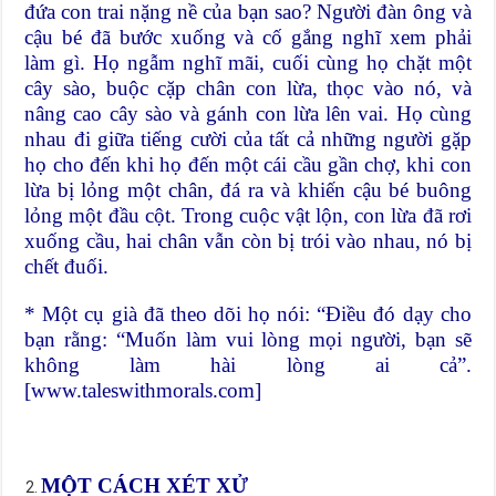
đứa con trai nặng nề của bạn sao? Người đàn ông và
cậu bé đã bước xuống và cố gắng nghĩ xem phải
làm gì. Họ ngẫm nghĩ mãi, cuối cùng họ chặt một
cây sào, buộc cặp chân con lừa, thọc vào nó, và
nâng cao cây sào và gánh con lừa lên vai. Họ cùng
nhau đi giữa tiếng cười của tất cả những người gặp
họ cho đến khi họ đến một cái cầu gần chợ, khi con
lừa bị lỏng một chân, đá ra và khiến cậu bé buông
lỏng một đầu cột. Trong cuộc vật lộn, con lừa đã rơi
xuống cầu, hai chân vẫn còn bị trói vào nhau, nó bị
chết đuối.
* Một cụ già đã theo dõi họ nói: “Điều đó dạy cho
bạn rằng: “Muốn làm vui lòng mọi người, bạn sẽ
không làm hài lòng ai cả”.
[www.taleswithmorals.com]
MỘT CÁCH XÉT XỬ