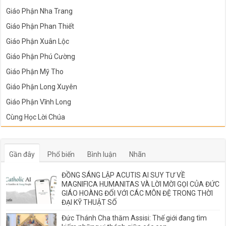
Giáo Phận Nha Trang
Giáo Phận Phan Thiết
Giáo Phận Xuân Lộc
Giáo Phận Phú Cường
Giáo Phận Mỹ Tho
Giáo Phận Long Xuyên
Giáo Phận Vĩnh Long
Cùng Học Lời Chúa
Gần đây
Phổ biến
Bình luận
Nhãn
ĐỒNG SÁNG LẬP ACUTIS AI SUY TƯ VỀ
MAGNIFICA HUMANITAS VÀ LỜI MỜI GỌI CỦA ĐỨC
GIÁO HOÀNG ĐỐI VỚI CÁC MÔN ĐỆ TRONG THỜI
ĐẠI KỸ THUẬT SỐ
Đức Thánh Cha thăm Assisi: Thế giới đang tìm