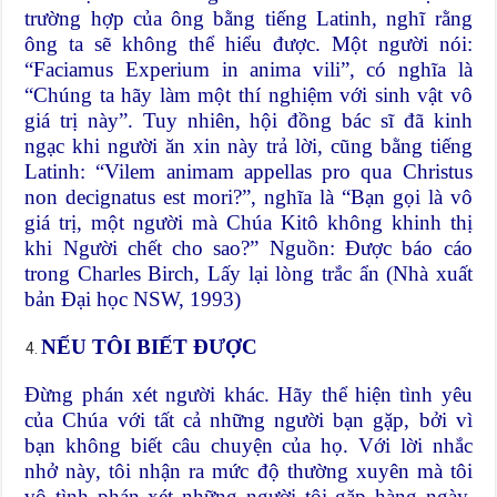
trường hợp của ông bằng tiếng Latinh, nghĩ rằng
ông ta sẽ không thể hiểu được. Một người nói:
“Faciamus Experium in anima vili”, có nghĩa là
“Chúng ta hãy làm một thí nghiệm với sinh vật vô
giá trị này”. Tuy nhiên, hội đồng bác sĩ đã kinh
ngạc khi người ăn xin này trả lời, cũng bằng tiếng
Latinh: “Vilem animam appellas pro qua Christus
non decignatus est mori?”, nghĩa là “Bạn gọi là vô
giá trị, một người mà Chúa Kitô không khinh thị
khi Người chết cho sao?” Nguồn: Được báo cáo
trong Charles Birch, Lấy lại lòng trắc ẩn (Nhà xuất
bản Đại học NSW, 1993)
NẾU TÔI BIẾT ĐƯỢC
Đừng phán xét người khác. Hãy thể hiện tình yêu
của Chúa với tất cả những người bạn gặp, bởi vì
bạn không biết câu chuyện của họ. Với lời nhắc
nhở này, tôi nhận ra mức độ thường xuyên mà tôi
vô tình phán xét những người tôi gặp hàng ngày.