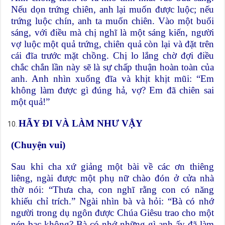
Nếu dọn trứng chiên, anh lại muốn được luộc; nếu
trứng luộc chín, anh ta muốn chiên. Vào một buổi
sáng, với điều mà chị nghĩ là một sáng kiến, người
vợ luộc một quả trứng, chiên quả còn lại và đặt trên
cái đĩa trước mặt chồng. Chị lo lắng chờ đợi điều
chắc chắn lần này sẽ là sự chấp thuận hoàn toàn của
anh. Anh nhìn xuống đĩa và khịt khịt mũi: “Em
không làm được gì đúng hả, vợ? Em đã chiên sai
một quả!”
HÃY ĐI VÀ LÀM NHƯ VẬY
(Chuyện vui)
Sau khi cha xứ giảng một bài về các ơn thiêng
liêng, ngài được một phụ nữ chào đón ở cửa nhà
thờ nói: “Thưa cha, con nghĩ rằng con có năng
khiếu chỉ trích.” Ngài nhìn bà và hỏi: “Bà có nhớ
người trong dụ ngôn được Chúa Giêsu trao cho một
nén bạc không? Bà có nhớ những gì anh ấy đã làm