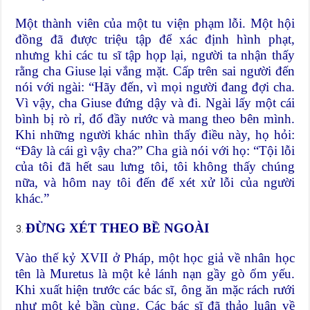
Một thành viên của một tu viện phạm lỗi. Một hội
đồng đã được triệu tập để xác định hình phạt,
nhưng khi các tu sĩ tập họp lại, người ta nhận thấy
rằng cha Giuse lại vắng mặt. Cấp trên sai người đến
nói với ngài: “Hãy đến, vì mọi người đang đợi cha.
Vì vậy, cha Giuse đứng dậy và đi. Ngài lấy một cái
bình bị rò rỉ, đổ đầy nước và mang theo bên mình.
Khi những người khác nhìn thấy điều này, họ hỏi:
“Đây là cái gì vậy cha?” Cha già nói với họ: “Tội lỗi
của tôi đã hết sau lưng tôi, tôi không thấy chúng
nữa, và hôm nay tôi đến để xét xử lỗi của người
khác.”
ĐỪNG XÉT THEO BỀ NGOÀI
Vào thế kỷ XVII ở Pháp, một học giả về nhân học
tên là Muretus là một kẻ lánh nạn gầy gò ốm yếu.
Khi xuất hiện trước các bác sĩ, ông ăn mặc rách rưới
như một kẻ bần cùng. Các bác sĩ đã thảo luận về