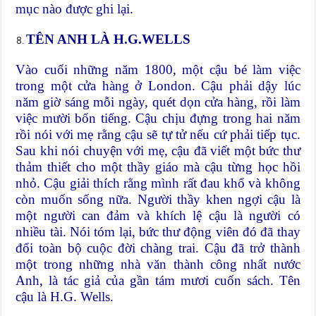
mục nào được ghi lại.
TÊN ANH LÀ H.G.WELLS
Vào cuối những năm 1800, một cậu bé làm việc
trong một cửa hàng ở London. Cậu phải dậy lúc
năm giờ sáng mỗi ngày, quét dọn cửa hàng, rồi làm
việc mười bốn tiếng. Cậu chịu đựng trong hai năm
rồi nói với mẹ rằng cậu sẽ tự tử nếu cứ phải tiếp tục.
Sau khi nói chuyện với mẹ, cậu đã viết một bức thư
thảm thiết cho một thầy giáo mà cậu từng học hồi
nhỏ. Cậu giải thích rằng mình rất đau khổ và không
còn muốn sống nữa. Người thầy khen ngợi cậu là
một người can đảm và khích lệ cậu là người có
nhiều tài. Nói tóm lại, bức thư động viên đó đã thay
đổi toàn bộ cuộc đời chàng trai. Cậu đã trở thành
một trong những nhà văn thành công nhất nước
Anh, là tác giả của gần tám mươi cuốn sách. Tên
cậu là H.G. Wells.