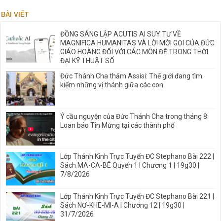
BÀI VIẾT
ĐỒNG SÁNG LẬP ACUTIS AI SUY TƯ VỀ
MAGNIFICA HUMANITAS VÀ LỜI MỜI GỌI CỦA ĐỨC
GIÁO HOÀNG ĐỐI VỚI CÁC MÔN ĐỆ TRONG THỜI
ĐẠI KỸ THUẬT SỐ
Đức Thánh Cha thăm Assisi: Thế giới đang tìm
kiếm những vị thánh giữa các con
Ý cầu nguyện của Đức Thánh Cha trong tháng 8:
Loan báo Tin Mừng tại các thành phố
Lớp Thánh Kinh Trực Tuyến ĐC Stephano Bài 222 |
Sách MA-CA-BÊ Quyển 1 I Chương 1 | 19g30 |
7/8/2026
Lớp Thánh Kinh Trực Tuyến ĐC Stephano Bài 221 |
Sách NƠ-KHE-MI-A I Chương 12 | 19g30 |
31/7/2026