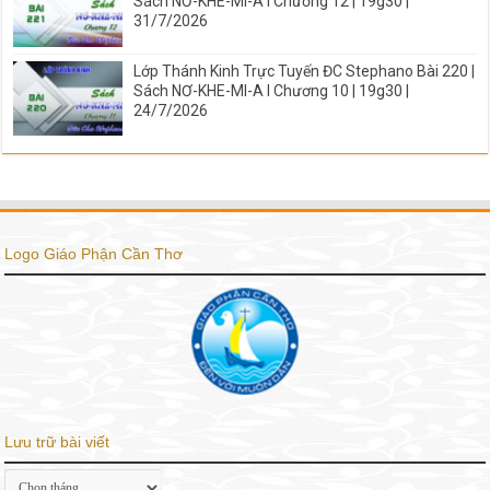
Sách NƠ-KHE-MI-A I Chương 12 | 19g30 |
31/7/2026
Lớp Thánh Kinh Trực Tuyến ĐC Stephano Bài 220 |
Sách NƠ-KHE-MI-A I Chương 10 | 19g30 |
24/7/2026
Logo Giáo Phận Cần Thơ
Lưu trữ bài viết
Lưu