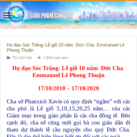
Họ đạo Sóc Trăng: Lễ giỗ 10 năm Đức Cha Emmanuel Lê
Phong Thuận
Tin Các Hạt
1,860 lượt xem
Họ đạo Sóc Trăng: Lễ giỗ 10 năm Đức Cha
Emmanuel Lê Phong Thuận
17/10/2010 – 17/10/2020
Cha sở Phanxicô Xavie có quy định “ngầm” với các
cha phó là Lễ giỗ 5,10,15,20,25 năm… của các
Giám mục trong giáo phận là các cha đồng tế. Bên
cạnh đó, cha sở cũng mời gọi bà con giáo dân đi
tham dự thánh lễ cầu nguyện cho quý Đức Cha.
Đây là dịp thể hiện lòng biết ơn đối với các ngài.