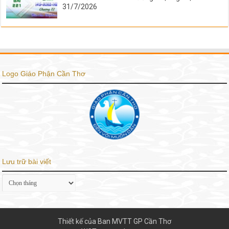
31/7/2026
Logo Giáo Phận Cần Thơ
Lưu trữ bài viết
Lưu
trữ
bài
viết
Thiết kế của Ban MVTT GP Cần Thơ