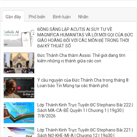
Gần đây
Phổ biến
Bình luận
Nhãn
ĐỒNG SÁNG LẬP ACUTIS AI SUY TƯ VỀ
MAGNIFICA HUMANITAS VÀ LỜI MỜI GỌI CỦA ĐỨC
GIÁO HOÀNG ĐỐI VỚI CÁC MÔN ĐỆ TRONG THỜI
ĐẠI KỸ THUẬT SỐ
Đức Thánh Cha thăm Assisi: Thế giới đang tìm
kiếm những vị thánh giữa các con
Ý cầu nguyện của Đức Thánh Cha trong tháng 8:
Loan báo Tin Mừng tại các thành phố
Lớp Thánh Kinh Trực Tuyến ĐC Stephano Bài 222 |
Sách MA-CA-BÊ Quyển 1 I Chương 1 | 19g30 |
7/8/2026
Lớp Thánh Kinh Trực Tuyến ĐC Stephano Bài 221 |
Sách NƠ-KHE-MI-A I Chương 12 | 19g30 |