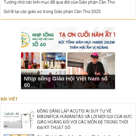
Tưởng nhớ các linh mục đã qua đời của Giáo phận Cần Thơ
Giờ lễ tại các giáo xứ trong Giáo phận Cần Thơ 2025
Nhịp sống Giáo Hội Việt Nam số
60
BÀI VIẾT
ĐỒNG SÁNG LẬP ACUTIS AI SUY TƯ VỀ
MAGNIFICA HUMANITAS VÀ LỜI MỜI GỌI CỦA ĐỨC
GIÁO HOÀNG ĐỐI VỚI CÁC MÔN ĐỆ TRONG THỜI
ĐẠI KỸ THUẬT SỐ