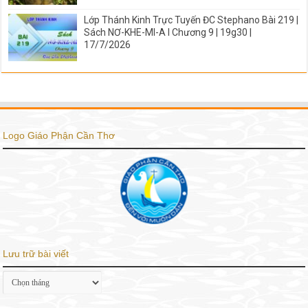
Lớp Thánh Kinh Trực Tuyến ĐC Stephano Bài 219 |
Sách NƠ-KHE-MI-A I Chương 9 | 19g30 |
17/7/2026
Logo Giáo Phận Cần Thơ
Lưu trữ bài viết
Lưu
trữ
bài