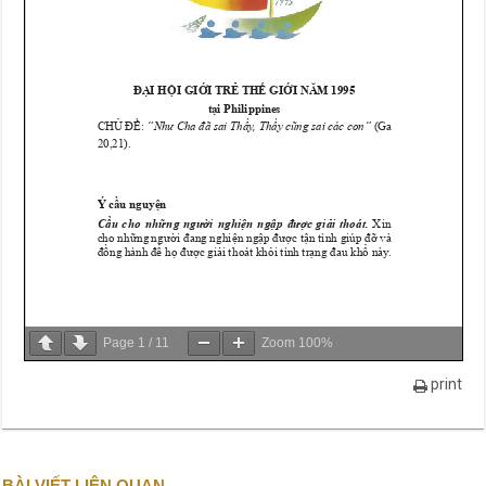
Page
1
/
11
Zoom
100%
print
BÀI VIẾT LIÊN QUAN