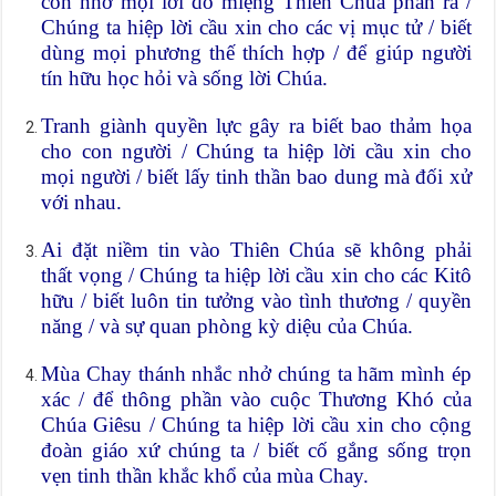
còn nhờ mọi lời do miệng Thiên Chúa phán ra /
Chúng ta hiệp lời cầu xin cho các vị mục tử / biết
dùng mọi phương thế thích hợp / để giúp người
tín hữu học hỏi và sống lời Chúa.
Tranh giành quyền lực gây ra biết bao thảm họa
cho con người / Chúng ta hiệp lời cầu xin cho
mọi người / biết lấy tinh thần bao dung mà đối xử
với nhau.
Ai đặt niềm tin vào Thiên Chúa sẽ không phải
thất vọng / Chúng ta hiệp lời cầu xin cho các Kitô
hữu / biết luôn tin tưởng vào tình thương / quyền
năng / và sự quan phòng kỳ diệu của Chúa.
Mùa Chay thánh nhắc nhở chúng ta hãm mình ép
xác / để thông phần vào cuộc Thương Khó của
Chúa Giêsu / Chúng ta hiệp lời cầu xin cho cộng
đoàn giáo xứ chúng ta / biết cố gắng sống trọn
vẹn tinh thần khắc khổ của mùa Chay.