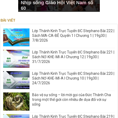
Nhịp sống Giáo Hội Việt Nam số
60
BÀI VIẾT
Lớp Thánh Kinh Trực Tuyến ĐC Stephano Bài 222 |
Sách MA-CA-BÊ Quyển 1 I Chương 1 | 19g30 |
7/8/2026
Lớp Thánh Kinh Trực Tuyến ĐC Stephano Bài 221 |
Sách NƠ-KHE-MI-A I Chương 12 | 19g30 |
31/7/2026
Lớp Thánh Kinh Trực Tuyến ĐC Stephano Bài 220 |
Sách NƠ-KHE-MI-A I Chương 10 | 19g30 |
24/7/2026
Bảo vệ sự sống – lời mời gọi của Đức Thánh Cha
trong một thế giới còn nhiều đe dọa đối với sự
sống
Lớp Thánh Kinh Trực Tuyến ĐC Stephano Bài 219 |