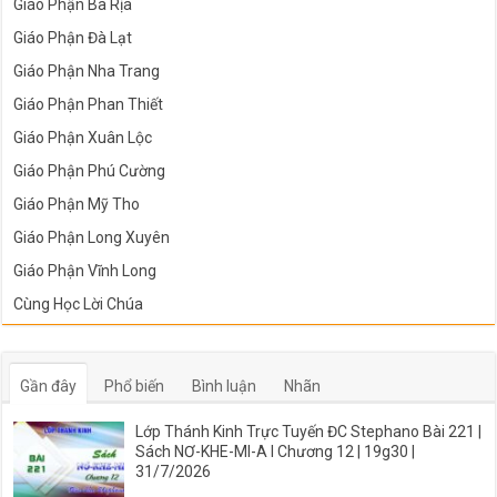
Giáo Phận Bà Rịa
Giáo Phận Đà Lạt
Giáo Phận Nha Trang
Giáo Phận Phan Thiết
Giáo Phận Xuân Lộc
Giáo Phận Phú Cường
Giáo Phận Mỹ Tho
Giáo Phận Long Xuyên
Giáo Phận Vĩnh Long
Cùng Học Lời Chúa
Gần đây
Phổ biến
Bình luận
Nhãn
Lớp Thánh Kinh Trực Tuyến ĐC Stephano Bài 221 |
Sách NƠ-KHE-MI-A I Chương 12 | 19g30 |
31/7/2026