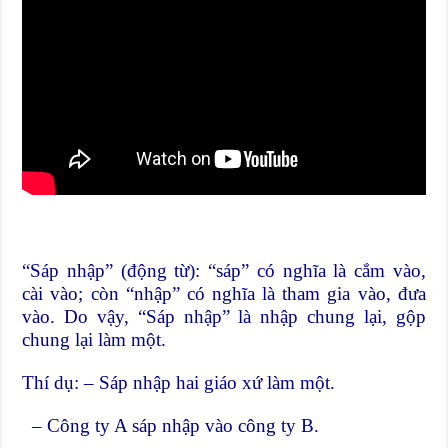
“Sáp nhập” (động từ): “sáp” có nghĩa là cắm vào,
cài vào; còn “nhập” có nghĩa là tham gia vào, đưa
vào. Do vậy, “Sáp nhập” là nhập chung lại, gộp
chung lại làm một.
Thí dụ: – Sáp nhập hai giáo xứ làm một.
– Công ty A sáp nhập vào công ty B.